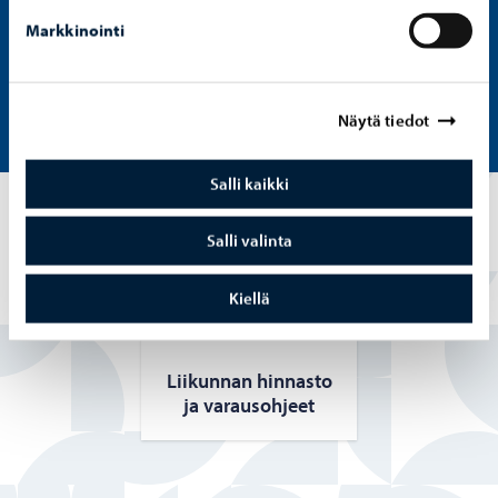
Markkinointi
Varaa tilat Timmi-palvelussa
Timmi
Näytä tiedot
Salli kaikki
Katso myös
Salli valinta
Kiellä
Lii­kun­nan hin­nas­to
ja va­raus­oh­jeet