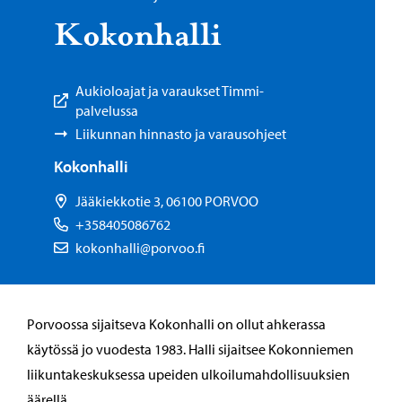
Ko­kon­hal­li
Aukioloajat ja varaukset Timmi-
palvelussa
Liikunnan hinnasto ja varausohjeet
Kokonhalli
Jääkiekkotie 3, 06100 PORVOO
+358405086762
kokonhalli@porvoo.fi
Porvoossa sijaitseva Kokonhalli on ollut ahkerassa
käytössä jo vuodesta 1983. Halli sijaitsee Kokonniemen
liikuntakeskuksessa upeiden ulkoilumahdollisuuksien
äärellä.