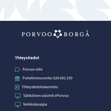
Porvoo – Siirr
Yhteystiedot
Porvoo-info
Puhelinneuvonta: 020 692 250
Yhteystietohakemisto
Sähköinen asiointi ePorvoo
Verkkokauppa