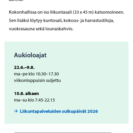
Kokonhallissa on iso liikuntasali (33 x 45 m) katsomoineen.
Sen lisäksi löytyy kuntosali, kokous- ja harrastustiloja,
vuokrasauna sekä lounaskahvio.
Aukioloajat
22.6.–9.8.
ma–pe klo 10.30–17.30
viikonloppuisin suljettu
10.8. alkaen
ma–su klo 7.45-22.15
Liikuntapalveluiden sulkupäivät 2026