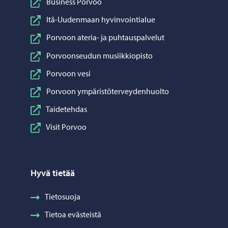
Business Porvoo
Itä-Uudenmaan hyvinvointialue
Porvoon ateria- ja puhtauspalvelut
Porvoonseudun musiikkiopisto
Porvoon vesi
Porvoon ympäristöterveydenhuolto
Taidetehdas
Visit Porvoo
Hyvä tietää
Tietosuoja
Tietoa evästeistä