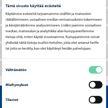
Tämä sivusto käyttää evästeitä
Käytämme evästeitä tarjoamamme sisällön ja mainosten
Monitoimitila: harjoitus- tai kokoustila
räätälöimiseen, sosiaalisen median ominaisuuksien tukemiseen
ja kävijämäärämme analysoimiseen. Lisäksi jaamme sosiaalisen
median, mainosalan ja analytiikka-alan kumppaneillemme
Luento- ja kokoustiloja
tietoja siitä, miten käytät sivustoamme. Kumppanimme voivat
yhdistää näitä tietoja muihin tietoihin, joita olet antanut heille
tai joita on kerätty, kun olet käyttänyt heidän palvelujaan.
Sauna ja saunakabinetti
Suostumuksen
Kuntosali
Välttämätön
valinta
Mieltymykset
Tilastot