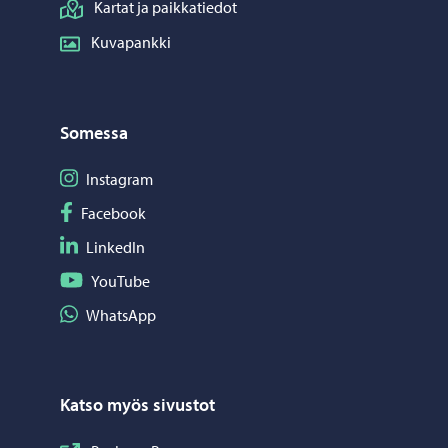
Kartat ja paikkatiedot
Kuvapankki
Somessa
Seuraa Instagram
Instagram
Seuraa Facebook
Facebook
Seuraa LinkedIn
LinkedIn
Seuraa YouTube
YouTube
Jaa WhatsApp
WhatsApp
Katso myös sivustot