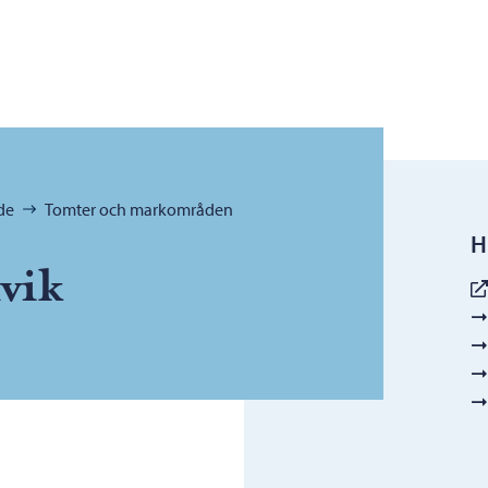
de
Tomter och markområden
H
vik