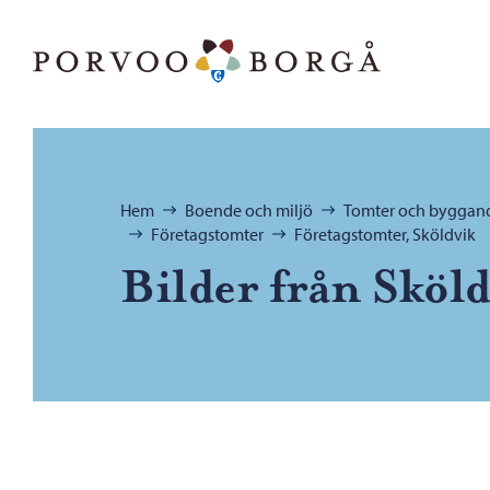
Hoppa till innehåll
Porvoo – Gå till startsidan
Bläddra:
Hem
Boende och miljö
Tomter och byggan
Företagstomter
Företagstomter, Sköldvik
Bilder från Sköld