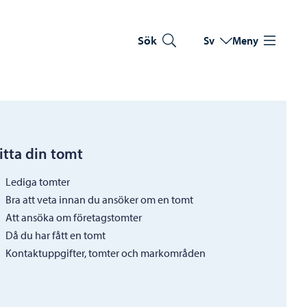
Sök
Sv
Meny
Byt språk
Nuvarande språk: Sve
itta din tomt
Lediga tomter
Bra att veta innan du ansöker om en tomt
Att ansöka om företagstomter
Då du har fått en tomt
Kontaktuppgifter, tomter och markområden