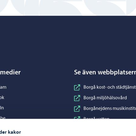
Porvoo – Gå till startsidan
 medier
Se även webbplatser
nstagram
ram
Borgå kost- och städtjänst
acebook
ok
Borgå miljöhälsovård
inkedIn
In
Borgånejdens musikinstit
ouTube
ube
Borgå vatten
WhatsApp
App
Business Porvoo
der kakor