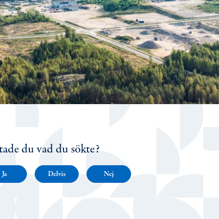
tade du vad du sökte?
Ja
Delvis
Nej