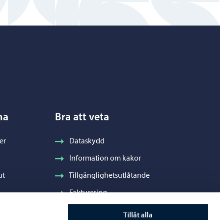
na
Bra att veta
er
Dataskydd
Information om kakor
ut
Tillgänglighetsutlåtande
Fakturering
Stadens visuella profil och vapen
Tillåt alla