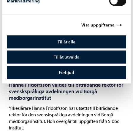
Marknadsföring
Bästa tiden att söka sommarjobb är nu, eftersom
rekryteringen till många sommarjobb redan pågår.
Servicekontoret Navigatorn för unga och unga vuxna,
vilket finns i WSOY-huset, hjälper i alla frågor som gäller
Visa uppgifterna
sökandet av sommarjobb. Navigatorn betjänar dem som
söker sommarjobb utan tidsbeställning måndag till
Tillåt alla
torsdag kl. 13–16.
Tillåt utvalda
Förbjud
08.02.2024
Hanna Fridolfsson valdes till biträdande rektor för
svenskspråkiga avdelningen vid Borgå
medborgarinstitut
Yrkeslärare Hanna Fridolfsson har utsetts till biträdande
rektor för den svenskspråkiga avdelningen vid Borgå
medborgarinstitut. Hon övergår till uppgiften från Sibbo
institut.