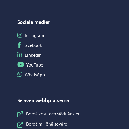
Sociala medier
Följ på Instagram
Instagram
Följ på Facebook
Facebook
Följ på LinkedIn
LinkedIn
Följ på YouTube
YouTube
Dela på WhatsApp
WhatsApp
Se även webbplatserna
Borgå kost- och städtjänster
Borgå miljöhälsovård