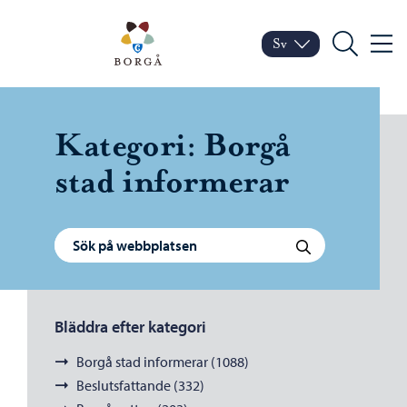
Hoppa till innehåll
Porvoo – Gå till startsid
Sv
Meny
Byt språk
Nuvarande språk: Sven
Sök
Kategori:
Borgå
stad informerar
Sök efter:
Sök
Bläddra efter kategori
Borgå stad informerar (1088)
Beslutsfattande (332)