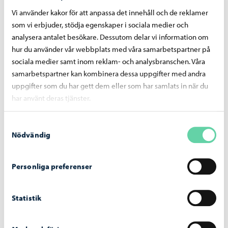
arbetat länge inom kommunsektorn.
Vi använder kakor för att anpassa det innehåll och de reklamer
som vi erbjuder, stödja egenskaper i sociala medier och
analysera antalet besökare. Dessutom delar vi information om
hur du använder vår webbplats med våra samarbetspartner på
sociala medier samt inom reklam- och analysbranschen. Våra
09.02.2024
samarbetspartner kan kombinera dessa uppgifter med andra
Äldrerådet stärker de äldres delaktighet
uppgifter som du har gett dem eller som har samlats in när du
Under våren ordnar Borgå äldreråd ett seminarium om
har använt deras tjänster.
naturens inverkan på äldre, en diskussion om äldres
boende och ensamhet samt ett motionsevenemang för
Samtyckesval
äldre i Kokon.
Nödvändig
Personliga preferenser
08.02.2024
Statistik
Hjälp och tips från Navigatorn till unga som söker
sommarjobb