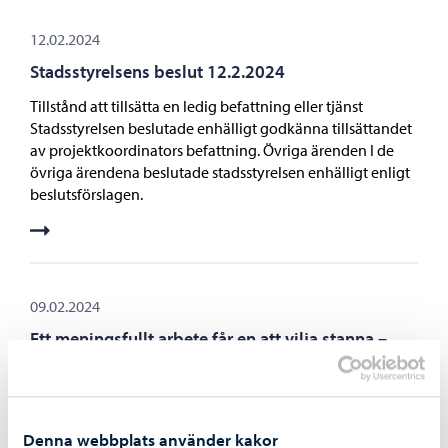
12.02.2024
Stadsstyrelsens beslut 12.2.2024
Tillstånd att tillsätta en ledig befattning eller tjänst
Stadsstyrelsen beslutade enhälligt godkänna tillsättandet
av projektkoordinators befattning. Övriga ärenden I de
övriga ärendena beslutade stadsstyrelsen enhälligt enligt
beslutsförslagen.
09.02.2024
Ett meningsfullt arbete får en att vilja stanna –
Borgå stad kom ihåg anställda som arbetat länge
inom kommunsektorn
Borgå stad delade fredagen den 9 februari 2024 ut
Kommunförbundets förtjänsttecken till sina anställda som
Denna webbplats använder kakor