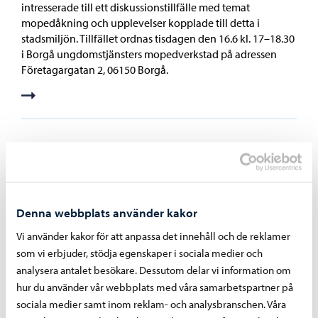
intresserade till ett diskussionstillfälle med temat
mopedåkning och upplevelser kopplade till detta i
stadsmiljön. Tillfället ordnas tisdagen den 16.6 kl. 17–18.30
i Borgå ungdomstjänsters mopedverkstad på adressen
Företagargatan 2, 06150 Borgå.
12.06.2026
Borgå har beviljats ett nytt tvåårigt certifikat som
ungdomsfullmäktigevänlig kommun
Borgå har beviljats ett nytt tvåårigt certifikat som
Denna webbplats använder kakor
ungdomsfullmäktigevänlig kommun. En kommun eller ett
Vi använder kakor för att anpassa det innehåll och de reklamer
välfärdsområde kan ansöka om certifikatet om de
som vi erbjuder, stödja egenskaper i sociala medier och
uppfyller de fastställda kriterierna. Certifikatet beviljas av
analysera antalet besökare. Dessutom delar vi information om
Finlands Ungdomsfullmäktiges Förbund rf. De nu
hur du använder vår webbplats med våra samarbetspartner på
beviljade certifikaten är giltiga till 1.6.2028. För Borgå är
sociala medier samt inom reklam- och analysbranschen. Våra
detta redan det andra certifikatet. – Det är verkligen fint att