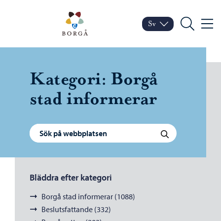
Hoppa till innehåll
Porvoo – Gå till startsid
Sv
Meny
Byt språk
Nuvarande språk: Sven
Sök
Kategori:
Borgå
stad informerar
Sök efter:
Sök
Bläddra efter kategori
Borgå stad informerar (1088)
Beslutsfattande (332)