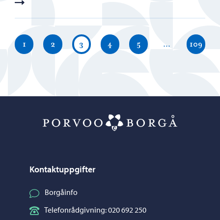
1
2
3
4
5
…
109
Porvoo – Gå ti
Kontaktuppgifter
Borgåinfo
Telefonrådgivning: 020 692 250