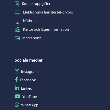
Kontaktuppgifter
Elektroniska tjänster (ePorvoo)
Nätbutik
Kartor och lägesinformation
Mediaportal
Sociala medier
Följ på Instagram
Instagram
Följ på Facebook
Facebook
Följ på LinkedIn
LinkedIn
Följ på YouTube
YouTube
Dela på WhatsApp
WhatsApp