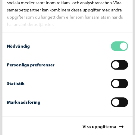
sociala medier samt inom reklam- och analysbranschen. Våra
samarbetspartner kan kombinera dessa uppgifter med andra
Musikinstitutet i Sibbo
Porvoonseudun musiikkiopisto
Sida
uppgifter som du har gett dem eller som har samlats in när du
Musikinstitutet i Sibbo
har använt deras tjänster.
… skolcentrum på Söderkulla skolväg 7. Musikinstitutet
verkar dessutom på Nickby hjärta, festhuset och
Samtyckesval
Top
eliussalen. Du kan också lätt börja din musikhobby via
Nödvändig
musikinstitutets samarbete i skolor och dag …
Porvoonseudun musiikkiopisto
Personliga preferenser
Naturvårdsarbete på värdefulla ängar
Porvoo
Sida
Statistik
Naturvårdsarbete på värdefulla ängar
Marknadsföring
… Objekt i Borgå år 2026 Marens äng Ängen som ligger
inom ett Natura 2000-område är en vårdbio
top
och en
före detta betesmark där man redan under järnåldern
skördade hö till boskapen och lät djuren beta …
Visa uppgifterna
Porvoo