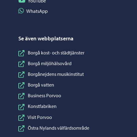
Följ på YouTube
YouTube
Dela på WhatsApp
WhatsApp
Se även webbplatserna
Borgå kost- och städtjänster
Borgå miljöhälsovård
Borgånejdens musikinstitut
Borgå vatten
Business Porvoo
Konstfabriken
Visit Porvoo
Östra Nylands välfärdsområde