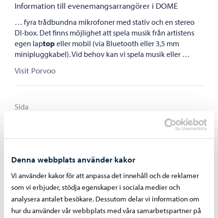
Information till evenemangsarrangörer i DOME
… fyra trådbundna mikrofoner med stativ och en stereo
DI-box. Det finns möjlighet att spela musik från artistens
egen lap
top
eller mobil (via Bluetooth eller 3,5 mm
minipluggkabel). Vid behov kan vi spela musik eller …
Visit Porvoo
Tänä yönä en pelkää kulkea yksin yli pimeän sv
Porvoonseudun musiikkiopisto
Sida
Tänä yönä en pelkää kulkea yksin yli pimeän sv
Tänä yönä en pelkää kulkea yksin yli pimeän Tänä yönä en
pelkää kulkea yksin yli pimeän en kombination av
Denna webbplats använder kakor
konsert, scenframträdande och poesievent tis. 15.10.2024
kl. 19,
Top
eliussalen, Nickby Seela Sella, skådespelare Pia
Vi använder kakor för att anpassa det innehåll och de reklamer
…
som vi erbjuder, stödja egenskaper i sociala medier och
Porvoonseudun musiikkiopisto
analysera antalet besökare. Dessutom delar vi information om
hur du använder vår webbplats med våra samarbetspartner på