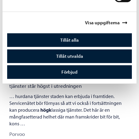
Kopplingsarbeten på Wittenbergsgatan 12.9.
Borgå vatten utför koppling av tomtledningar på
Wit
tenbergsgatan 12.9. kl. 8-16. Vattnet stängs på området
Visa uppgifterna
som är märkt på kartan. Vi ber fastigheterna som är
belägna på området var avbrott i vattendistributionen …
Tillåt alla
Porvoo
Tillåt utvalda
Översyn av Borgå stads servicenät inleds, högklassiga tjänster s
Porvoo
Nyheter – 01.02.2024
Förbjud
Översyn av Borgå stads servicenät inleds, högklassiga
tjänster står högst i utredningen
… hurdana tjänster staden kan erbjuda i framtiden.
Servicenätet bör förnyas så att vi också i fortsättningen
kan producera
högk
lassiga tjänster. Det här är en
mångfasetterad helhet där man framskrider bit för bit,
kons …
Porvoo