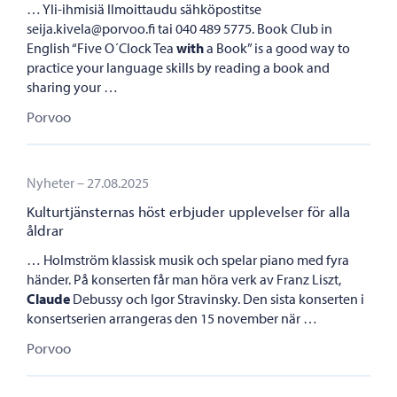
… Yli-ihmisiä Ilmoittaudu sähköpostitse
seija.kivela@porvoo.fi tai 040 489 5775. Book Club in
English “Five O´Clock Tea
with
a Book” is a good way to
practice your language skills by reading a book and
sharing your …
Porvoo
Kulturtjänsternas höst erbjuder upplevelser för alla åldrar
Porvoo
Nyheter – 27.08.2025
Kulturtjänsternas höst erbjuder upplevelser för alla
åldrar
… Holmström klassisk musik och spelar piano med fyra
händer. På konserten får man höra verk av Franz Liszt,
Claude
Debussy och Igor Stravinsky. Den sista konserten i
konsertserien arrangeras den 15 november när …
Porvoo