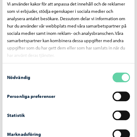
Vi använder kakor för att anpassa det innehåll och de reklamer
… PlayStation VR virtuell reality glasögon. PlayStation är
som vi erbjuder, stödja egenskaper i sociala medier och
fylld med bil spel för den är kopplad till en
högk
valitets
kör stol med
högk
valitets ratt, pedaler och växelspak. Som
analysera antalet besökare. Dessutom delar vi information om
skärmar fungerar tv som är utvecklade för …
hur du använder vår webbplats med våra samarbetspartner på
sociala medier samt inom reklam- och analysbranschen. Våra
Porvoo
samarbetspartner kan kombinera dessa uppgifter med andra
uppgifter som du har gett dem eller som har samlats in när du
har använt deras tjänster.
Kopplingsarbeten på Wittenbergsgatan 12.9.
Porvoon vesi
Nyheter – 09.09.2024
Kopplingsarbeten på Wittenbergsgatan 12.9.
Samtyckesval
Nödvändig
Borgå vatten utför koppling av tomtledningar på
Wit
tenbergsgatan 12.9. kl. 8-16. Vattnet stängs på området
som är märkt på kartan. Vi ber fastigheterna som är
Personliga preferenser
belägna på området var avbrott i vattendistributionen …
Porvoon vesi
Statistik
Kopplingsarbeten på Wittenbergsgatan 12.9.
Porvoo
Nyheter – 09.09.2024
Marknadsföring