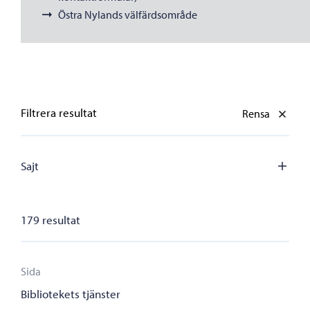
Östra Nylands välfärdsområde
Filtrera resultat
Rensa
Sajt
179 resultat
Bibliotekets tjänster
Porvoo
Sida
Bibliotekets tjänster