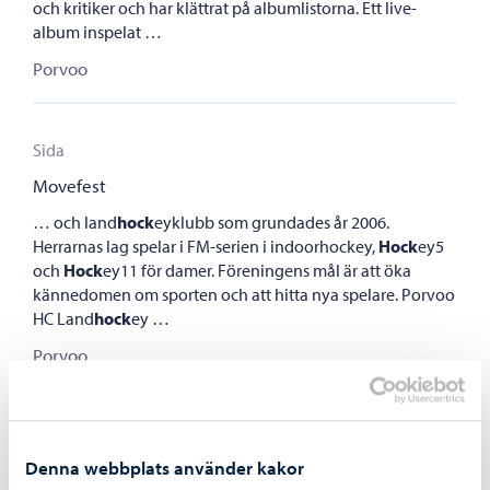
och kritiker och har klättrat på albumlistorna. Ett live-
album inspelat …
Porvoo
Movefest
Porvoo
Sida
Movefest
… och land
hock
eyklubb som grundades år 2006.
Herrarnas lag spelar i FM-serien i indoorhockey,
Hock
ey5
och
Hock
ey11 för damer. Föreningens mål är att öka
kännedomen om sporten och att hitta nya spelare. Porvoo
HC Land
hock
ey …
Porvoo
Spelverksamhet Sidequest
Porvoo
Sida
Denna webbplats använder kakor
Spelverksamhet Sidequest