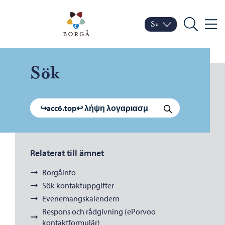
Hoppa till innehåll
Porvoo – Gå till startsid
Sv
Meny
Byt språk
Nuvarande språk: Sven
Sök
Sök
Sök efter:
Sök
Relaterat till ämnet
Borgåinfo
Sök kontaktuppgifter
Evenemangskalendern
Respons och rådgivning (ePorvoo
kontaktformulär)