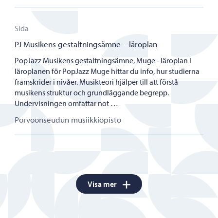
PJ Musikens gestaltningsämne – läroplan
Porvoonseudun musiikkiopisto
Sida
PJ Musikens gestaltningsämne – läroplan
PopJazz Musikens gestaltningsämne, Muge - läroplan I
läroplanen för PopJazz Muge hittar du info, hur studierna
framskrider i nivåer. Musikteori hjälper till att förstå
musikens struktur och grundläggande begrepp.
Undervisningen omfattar not …
Porvoonseudun musiikkiopisto
Visa mer