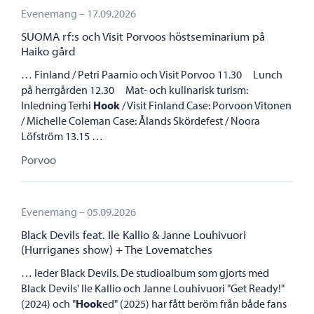
SUOMA rf:s och Visit Porvoos höstseminarium på Haiko gård
Porvoo
Evenemang – 17.09.2026
SUOMA rf:s och Visit Porvoos höstseminarium på
Haiko gård
… Finland / Petri Paarnio och Visit Porvoo 11.30 Lunch
på herrgården 12.30 Mat- och kulinarisk turism:
Inledning Terhi
Hook
/ Visit Finland Case: Porvoon Vitonen
/ Michelle Coleman Case: Ålands Skördefest / Noora
Löfström 13.15 …
Porvoo
Black Devils feat. Ile Kallio & Janne Louhivuori (Hurriganes s
Porvoo
Evenemang – 05.09.2026
Black Devils feat. Ile Kallio & Janne Louhivuori
(Hurriganes show) + The Lovematches
… leder Black Devils. De studioalbum som gjorts med
Black Devils' Ile Kallio och Janne Louhivuori "Get Ready!"
(2024) och "
Hook
ed" (2025) har fått beröm från både fans