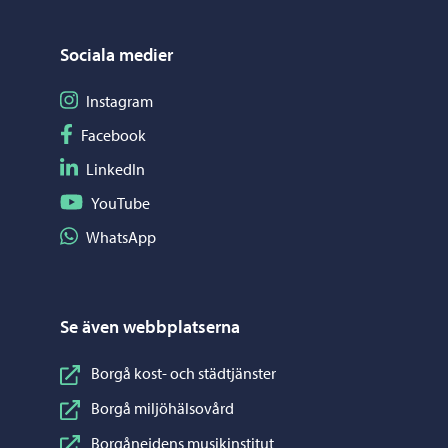
Sociala medier
Följ på Instagram
Instagram
Följ på Facebook
Facebook
Följ på LinkedIn
LinkedIn
Följ på YouTube
YouTube
Dela på WhatsApp
WhatsApp
Se även webbplatserna
Borgå kost- och städtjänster
Borgå miljöhälsovård
Borgånejdens musikinstitut