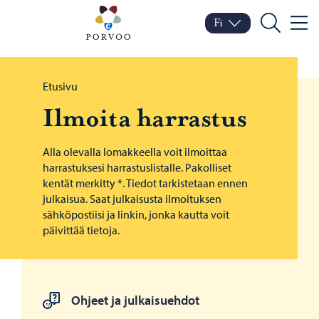
Siirry sisältöön
Aitta – Siirry kotisivulle
Fi
Valik
Vaihda kieltä
Nykyinen kieli: Suomi
Hae
Selaa:
Etusivu
Il­moi­ta har­ras­tus
Alla olevalla lomakkeella voit ilmoittaa
harrastuksesi harrastuslistalle. Pakolliset
kentät merkitty *. Tiedot tarkistetaan ennen
julkaisua. Saat julkaisusta ilmoituksen
sähköpostiisi ja linkin, jonka kautta voit
päivittää tietoja.
Ohjeet ja julkaisuehdot