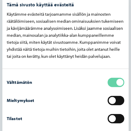
Tämä sivusto käyttää evästeitä
Linkki suomenkieliseen sivuun
Käytämme evästeitä tarjoamamme sisällön ja mainosten
räätälöimiseen, sosiaalisen median ominaisuuksien tukemiseen
ja kävijämäärämme analysoimiseen. Lisäksi jaamme sosiaalisen
Linkki ruotsinkieliseen sivuun
median, mainosalan ja analytiikka-alan kumppaneillemme
tietoja siitä, miten käytät sivustoamme. Kumppanimme voivat
yhdistää näitä tietoja muihin tietoihin, joita olet antanut heille
Linkki englanninkieliseen sivuun
tai joita on kerätty, kun olet käyttänyt heidän palvelujaan.
Harrastuksen kategoria
Suostumuksen
Välttämätön
Hyväntekeväisyys ja vapaaehtoistyö
valinta
Kädentaidot
Kuvataide
Mieltymykset
Liikunta
Luonto
Media
Tilastot
Musiikki
Muu