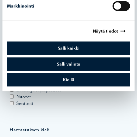
Oleskelu
Markkinointi
Pelaaminen
Sanataide ja kirjallisuus
Taiteen perusopetus
Tanssi
Näytä tiedot
Teatteri ja sirkus
Salli kaikki
Harrastuksen kohderyhmä
Salli valinta
Aikuiset
Kiellä
Erityisryhmät
Lapset ja lapsiperheet
Nuoret
Seniorit
Harrastuksen kieli