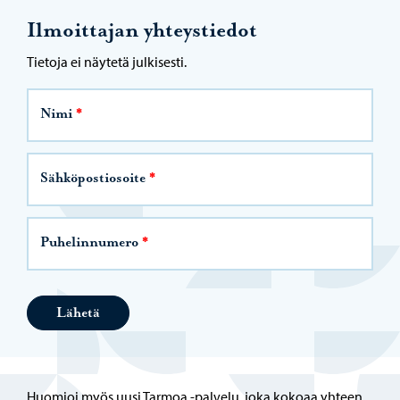
Ilmoittajan yhteystiedot
Tietoja ei näytetä julkisesti.
Nimi
*
Sähköpostiosoite
*
Puhelinnumero
*
Huomioi myös uusi Tarmoa -palvelu, joka kokoaa yhteen