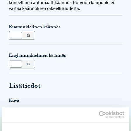
koneellinen automaattikäännös. Porvoon kaupunki ei
vastaa käännöksen oikeellisuudesta.
Ruotsinkielinen käännös
Kyllä
Ei
Englanninkielinen käännös
Kyllä
Ei
Lisätiedot
Kuva
Vaakakuva, vähintään 1920 x 600 px.