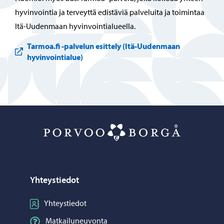
hyvinvointia ja terveyttä edistäviä palveluita ja toimintaa
Itä-Uudenmaan hyvinvointialueella.
Tarmoa.fi -palvelun esittely (Itä-Uudenmaan
hyvinvointialue)
Aitta – Siirry 
Yhteystiedot
Yhteystiedot
Matkailuneuvonta