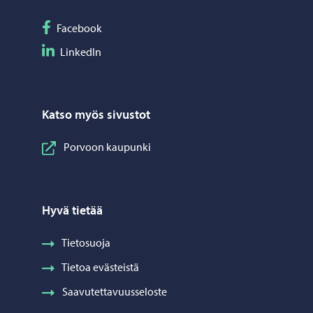
Seuraa Facebook
Facebook
Seuraa LinkedIn
LinkedIn
Katso myös sivustot
Porvoon kaupunki
Hyvä tietää
Tietosuoja
Tietoa evästeistä
Saavutettavuusseloste