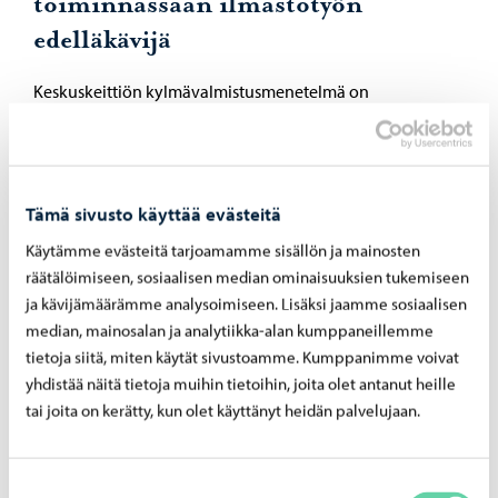
toiminnassaan ilmastotyön
edelläkävijä
Keskuskeittiön kylmävalmistusmenetelmä on
ylivoimaisesti ekotehokkain ruoanvalmistusmenetelmä,
jossa ruokalajit kootaan kylminä pitkälti esikäsitellyistä
korkeatasoisista raaka-aineista keskuskeittiöllä ja
Tämä sivusto käyttää evästeitä
lähetetään sieltä palvelukeittiöille, joissa ruoka
kypsennetään juuri ennen tarjoilua. Ruokaa ei siis ensin
Käytämme evästeitä tarjoamamme sisällön ja mainosten
räätälöimiseen, sosiaalisen median ominaisuuksien tukemiseen
kypsennetä ja sen jälkeen jäähdytetä keskuskeittiöllä, ja
ja kävijämäärämme analysoimiseen. Lisäksi jaamme sosiaalisen
myöhemmin uudelleen lämmitetä palvelukeittiöillä.
median, mainosalan ja analytiikka-alan kumppaneillemme
Ruoat pakataan kartonkivuokiin, jolloin vältytään veden-
tietoja siitä, miten käytät sivustoamme. Kumppanimme voivat
yhdistää näitä tietoja muihin tietoihin, joita olet antanut heille
ja pesuaineenkulutukselta, kun teräsvuokia ei tarvitse
tai joita on kerätty, kun olet käyttänyt heidän palvelujaan.
pestä. Käytetyt kartonkivuoat poltetaan lämpöenergiaksi
Kotkassa. Keskuskeittiön jäähdytyslaitteissa käytetään
kylmäaineena hiilidioksidia, jonka GWP (Global Warming
Suostumuksen