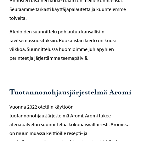
Annosten tasainen korkea laatu on meille kunnia-asia.
Seuraamme tarkasti käyttäjäpalautetta ja kuuntelemme
toiveita.
Aterioiden suunnittelu pohjautuu kansallisiin
ravitsemussuosituksiin. Ruokalistan kierto on kuusi
viikkoa. Suunnittelussa huomioimme juhlapyhien
perinteet ja järjestämme teemapäiviä.
Tuotannonohjausjärjestelmä Aromi
Vuonna 2022 otettiin käyttöön
tuotannonohjausjärjestelmä Aromi. Aromi tukee
ateriapalvelun suunnittelua kokonaisvaltaisesti. Aromissa
on muun muassa keittiöille resepti- ja