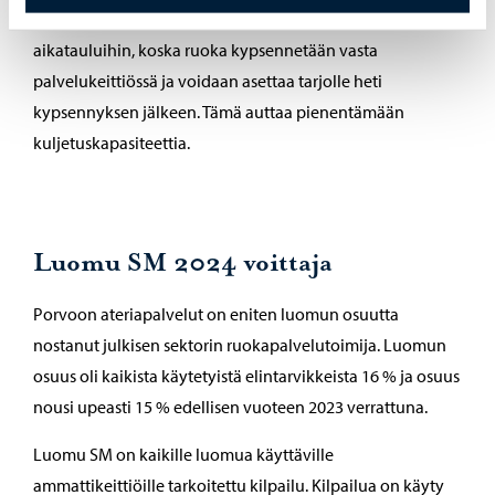
ruokakuljetukset eivät ole sidottu tiukkoihin
aikatauluihin, koska ruoka kypsennetään vasta
palvelukeittiössä ja voidaan asettaa tarjolle heti
kypsennyksen jälkeen. Tämä auttaa pienentämään
kuljetuskapasiteettia.
Luomu SM 2024 voittaja
Porvoon ateriapalvelut on eniten luomun osuutta
nostanut julkisen sektorin ruokapalvelutoimija. Luomun
osuus oli kaikista käytetyistä elintarvikkeista 16 % ja osuus
nousi upeasti 15 % edellisen vuoteen 2023 verrattuna.
Luomu SM on kaikille luomua käyttäville
ammattikeittiöille tarkoitettu kilpailu. Kilpailua on käyty