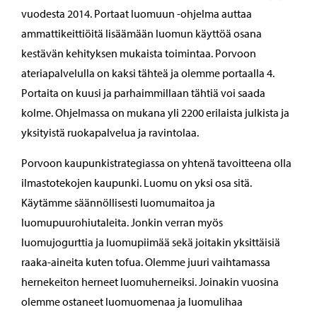
vuodesta 2014. Portaat luomuun -ohjelma auttaa
ammattikeittiöitä lisäämään luomun käyttöä osana
kestävän kehityksen mukaista toimintaa. Porvoon
ateriapalvelulla on kaksi tähteä ja olemme portaalla 4.
Portaita on kuusi ja parhaimmillaan tähtiä voi saada
kolme. Ohjelmassa on mukana yli 2200 erilaista julkista ja
yksityistä ruokapalvelua ja ravintolaa.
Porvoon kaupunkistrategiassa on yhtenä tavoitteena olla
ilmastotekojen kaupunki. Luomu on yksi osa sitä.
Käytämme säännöllisesti luomumaitoa ja
luomupuurohiutaleita. Jonkin verran myös
luomujogurttia ja luomupiimää sekä joitakin yksittäisiä
raaka-aineita kuten tofua. Olemme juuri vaihtamassa
hernekeiton herneet luomuherneiksi. Joinakin vuosina
olemme ostaneet luomuomenaa ja luomulihaa