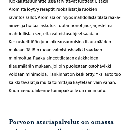
ruokalistasuunnittelussa tarvittavat tuotteet. Lisäksi
Aromista löytyy reseptit, ruokalistat ja ruokien
ravintosisällöt. Aromissa on myös mahdollista tilata raaka-
aineet ja hoitaa laskutus. Tuotannonohjausjärjestelmä
mahdollistaa sen, että valmistusohjeet saadaan
Keskuskeittiöön juuri oikeansuuruisina tilausmäärien
mukaan. Tällöin ruoan valmistushävikki saadaan
minimoitua. Raaka-aineet tilataan asiakkaiden
tilausmäärän mukaan, jolloin puolestaan ostohävikki
voidaan minimoida. Hankinnat on keskitetty. Yksi auto tuo
kaikki tavarat ja muita toimittajia käytetään vain vähän.
Kuorma-autoliikenne toimipaikoille on minimoitu.
Porvoon ateriapalvelut on omassa