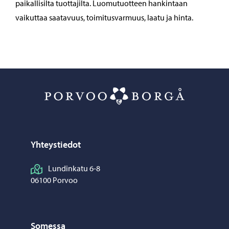
paikallisilta tuottajilta. Luomutuotteen hankintaan
vaikuttaa saatavuus, toimitusvarmuus, laatu ja hinta.
Porvoon ateri
Yhteystiedot
Lundinkatu 6-8
06100 Porvoo
Somessa