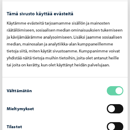
Kalaa tarjoamme 1-2 kertaa viikossa. Kasvisruokaa on
Tämä sivusto käyttää evästeitä
kouluissa vapaasti valittavana joka päivä. Salaattiainekset
ovat tarjolla erikseen, jolloin jokainen voi itse valita
Käytämme evästeitä tarjoamamme sisällön ja mainosten
räätälöimiseen, sosiaalisen median ominaisuuksien tukemiseen
haluamansa tuotteen.
ja kävijämäärämme analysoimiseen. Lisäksi jaamme sosiaalisen
median, mainosalan ja analytiikka-alan kumppaneillemme
tietoja siitä, miten käytät sivustoamme. Kumppanimme voivat
yhdistää näitä tietoja muihin tietoihin, joita olet antanut heille
Suositukset
tai joita on kerätty, kun olet käyttänyt heidän palvelujaan.
Ruokalistasuunnittelu perustuu Valtion
ravitsemusneuvottelukunnan ravintoaineiden saanti- ja
Suostumuksen
Välttämätön
ruokasuosituksiin. Suunnittelussa on huomioitu eri
valinta
ikäryhmien ravitsemussuositukset. Terveellisessä
ravitsemuksessa keskeistä on säännöllinen ruokarytmi,
Mieltymykset
monipuolinen ruokavalio ja energiantarvetta vastaava
ruokamäärä. Kouluissa tarjoamme myös maksuttoman
Tilastot