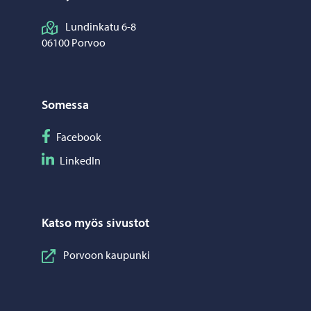
Lundinkatu 6-8
06100 Porvoo
Somessa
Seuraa Facebook
Facebook
Seuraa LinkedIn
LinkedIn
Katso myös sivustot
Porvoon kaupunki