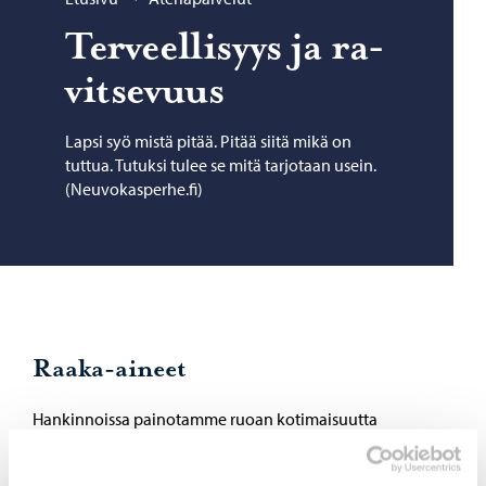
Ter­veel­li­syys ja ra­
vit­se­vuus
Lapsi syö mistä pitää. Pitää siitä mikä on
tuttua. Tutuksi tulee se mitä tarjotaan usein.
(Neuvokasperhe.fi)
Raaka-aineet
Hankinnoissa painotamme ruoan kotimaisuutta
hankintalain puitteissa. Ruokajuomana tarjoamme
luomumaitoa ja piimää. Lihan kotimaisuusaste on 100 %.