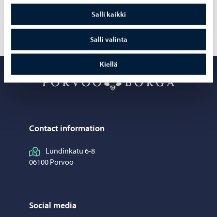
go for seconds!
Salli kaikki
Salli valinta
Kiellä
Porvoon ater
Contact information
Lundinkatu 6-8
06100 Porvoo
Social media