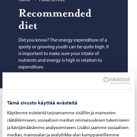
Rec­om­mended
diet
Did you know? The energy expenditure of a
sporty or growing youth can be quite high. It
is important to make sure your intake of
nutrients and energy is high in relation to
expenditure.
Tämä sivusto käyttää evästeitä
Käytämme evästeitä tarjoamamme sisällön ja mainosten
The plate model
räätälöimiseen, sosiaalisen median ominaisuuksien tukemiseen
ja kävijämäärämme analysoimiseen. Lisäksi jaamme sosiaalisen
The plate model helps you put together a good meal.
median, mainosalan ja analytiikka-alan kumppaneillemme