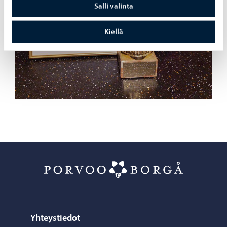
Salli valinta
Kiellä
Porvoon ateri
Yhteystiedot