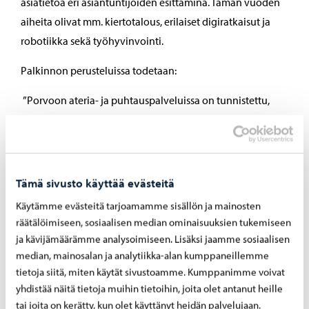
asiatietoa eri asiantuntijoiden esittäminä. Tämän vuoden
aiheita olivat mm. kiertotalous, erilaiset digiratkaisut ja
robotiikka sekä työhyvinvointi.
Palkinnon perusteluissa todetaan:
”Porvoon ateria- ja puhtauspalveluissa on tunnistettu,
että puhtauspalvelun laatu syntyy jatkuvasta
kehitystyöstä ja ammatillisesta osaamisesta.”
”Porvoon ateria- ja puhtauspalvelut on aktiivisesti
Tämä sivusto käyttää evästeitä
panostanut oman toiminnan sekä henkilöstön
Käytämme evästeitä tarjoamamme sisällön ja mainosten
ammattitaidon ja hyvinvoinnin pitkäjänteiseen
räätälöimiseen, sosiaalisen median ominaisuuksien tukemiseen
kehittämiseen, joka välittyy suoraan myös
ja kävijämäärämme analysoimiseen. Lisäksi jaamme sosiaalisen
asiakastyytyväisyyteen.”
median, mainosalan ja analytiikka-alan kumppaneillemme
tietoja siitä, miten käytät sivustoamme. Kumppanimme voivat
”Ateria- ja puhtauspalvelujen työntekijöille kouluissa ja
yhdistää näitä tietoja muihin tietoihin, joita olet antanut heille
päiväkodeissa myönnettiin vuoden alusta ravintoetu, joka
tai joita on kerätty, kun olet käyttänyt heidän palvelujaan.