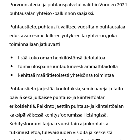
Porvoon ateria- ja puhtauspalvelut valittiin Vuoden 2024
puhtausalan yhteisö -palkinnon saajaksi.
Puhtaustieto, puhtaus.fi, valitsee vuosittain puhtausalaa
edustavan esimerkillisen yrityksen tai yhteisön, joka
toiminnallaan jatkuvasti
lisää koko oman henkilöstönsä tietotaitoa
toimii ulospäinsuuntautuneesti ammattitaidolla
kehittää määrätietoisesti yhteisönsä toimintaa
Puhtaustieto järjestää koulutuksia, seminaareja ja Taito-
päiviä sekä julkaisee puhtaus- ja kiinteistöalan
erikoislehtiä. Palkinto jaettiin puhtaus- ja kiinteistöalan
kaksipäiväisessä kehitysfoorumissa Helsingissä.
Kehitysfoorumi tarjoaa vuosittain ajankohtaista
tutkimustietoa, tulevaisuuden visioita ja keskeistä