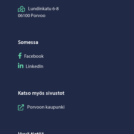
Lundinkatu 6-8
06100 Porvoo
Somessa
Seuraa Facebook
Facebook
Seuraa LinkedIn
LinkedIn
Katso myös sivustot
Porvoon kaupunki
Hyvä tietää