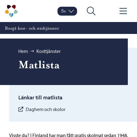
Hoppa till innehåll
Borgå kost- och städtjänster – Gå till startsidan
Sv
Byt språk
Nuvarande språk: Svenska
Sök
Meny
Borgå kost- och städtjänster
Bläddra:
Hem
Kosttjänster
Matlista
Länkar till matlista
Daghem och skolor
Visste du? I Finland har man fått gratis skolmat sedan 1948.