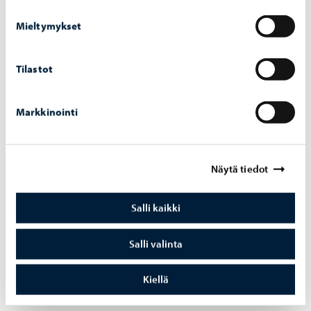
and chill-metod används allmänt i övriga Finland.
Mieltymykset
Maten packas i formar av kartong, vilket leder till att man
slipper tvätta stålformarna och undgår därmed
Tilastot
förbrukning av vatten och tvättmedel. De använda
formarna bränns och blir värmenergi i Kotka.
Markkinointi
Koldioxid används som kylmedel i Centralkökets
kylanläggningar. Dess GWP-index (Global Warming
Näytä tiedot
Potential) är ett. Kylmedel som används traditionellt har
ett GWP-index värde på till och med 3600, så deras
Salli kaikki
klimatpåverkan är flera tusen gånger så stor som för
koldioxid.
Salli valinta
På centralkökets tak finns solpaneler och energin de
producerar används effektivt Också kondensvärmen från
Kiellä
utrustningen utnyttjas.