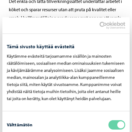
Det enkla och lätta tillverkningssättet underlättar arbetet i
köket och sparar resurser utan att pruta på kvalitet eller
smak. I kallframställning produceras mat genom att samla
de kalla komponenterna i en form och lägga till sås eller
buljong. Därefter läggs maten i ett kylrum för att vänta på
transport till serviceköken, där maten hettas upp.
Tämä sivusto käyttää evästeitä
Maträtterna tillreds, birätterna kokas och salladerna sätts
Käytämme evästeitä tarjoamamme sisällön ja mainosten
ihop i serviceköken
räätälöimiseen, sosiaalisen median ominaisuuksien tukemiseen
ja kävijämäärämme analysoimiseen. Lisäksi jaamme sosiaalisen
Centralkökets kallframställningsmetod är ekologiskt sett
median, mainosalan ja analytiikka-alan kumppaneillemme
det överlägset effektivaste sättet att producera mat: i
tietoja siitä, miten käytät sivustoamme. Kumppanimme voivat
Centralköket blandas maträtterna ihop av kalla, rätt så
yhdistää näitä tietoja muihin tietoihin, joita olet antanut heille
långt förbehandlade, högklassiga råvaror och skickas
tai joita on kerätty, kun olet käyttänyt heidän palvelujaan.
sedan till serviceköken där maten gräddas strax före den
serveras. Detta innebär alltså att man inte tillreder maten i
Suostumuksen
Centralköket och sedan kyler ner den för att sedan värma
Välttämätön
valinta
upp den på nytt i serviceköken. Denna så kallade Cook