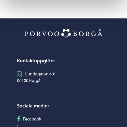
Borgå kost- oc
Kontaktuppgifter
Lundagatan 6-8
06100 Borgå
Sociala medier
Följ på Facebook
Facebook