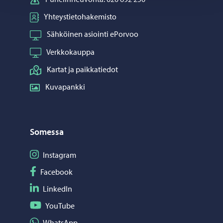
Yhteystietohakemisto
Sähköinen asiointi ePorvoo
Verkkokauppa
Kartat ja paikkatiedot
Kuvapankki
Somessa
Seuraa Instagram
Instagram
Seuraa Facebook
Facebook
Seuraa LinkedIn
LinkedIn
Seuraa YouTube
YouTube
Jaa WhatsApp
WhatsApp