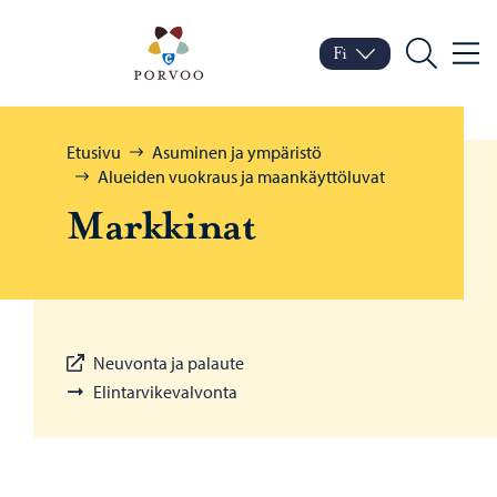
Siirry sisältöön
Porvoo – Siirry kotisivul
Fi
Valik
Vaihda kieltä
Nykyinen kieli: Suomi
Hae
Selaa:
Etusivu
Asuminen ja ympäristö
Alueiden vuokraus ja maankäyttöluvat
Mark­ki­nat
Neuvonta ja palaute
Elintarvikevalvonta