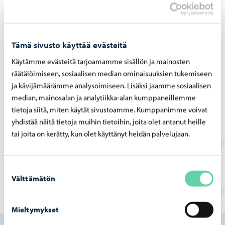
Mark­ki­na­sään­nöt
Tori ja mark­ki­na­
Tämä sivusto käyttää evästeitä
paik­ko­jen hin­nas­to
Käytämme evästeitä tarjoamamme sisällön ja mainosten
räätälöimiseen, sosiaalisen median ominaisuuksien tukemiseen
ja kävijämäärämme analysoimiseen. Lisäksi jaamme sosiaalisen
median, mainosalan ja analytiikka-alan kumppaneillemme
tietoja siitä, miten käytät sivustoamme. Kumppanimme voivat
yhdistää näitä tietoja muihin tietoihin, joita olet antanut heille
Py­sä­köin­ti­kart­ta
tai joita on kerätty, kun olet käyttänyt heidän palvelujaan.
mark­ki­na­myy­jil­le
Suostumuksen
Torivalvonnan yhteystiedot
Välttämätön
valinta
Tomas Oksanen
Mieltymykset
Torityönjohtaja