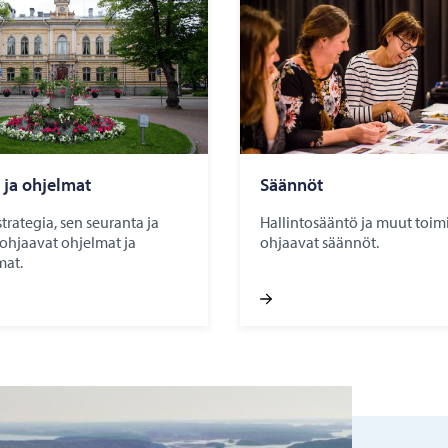
a ja oh­jel­mat
Sään­nöt
rategia, sen seuranta ja
Hallintosääntö ja muut toim
ohjaavat ohjelmat ja
ohjaavat säännöt.
mat.