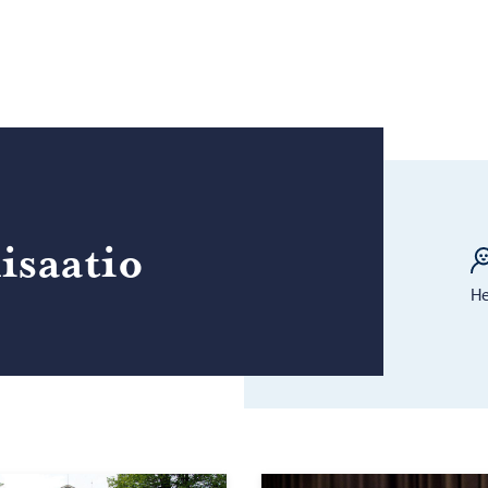
i­saa­tio
He