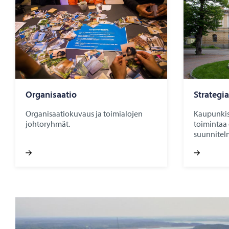
Or­ga­ni­saa­tio
Stra­te­gi
Organisaatiokuvaus ja toimialojen
Kaupunkist
johtoryhmät.
toimintaa 
suunnitel