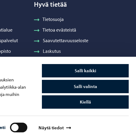
Hyvä tietää
Tietosuoja
tialue
Tietoa evästeistä
spalvelut
Saavutettavuusseloste
pisto
Laskutus
Visuaalinen ilme ja vaakuna
Salli kaikki
ydenhuolto
uuksien
Salli valinta
alytiikka-alan
oja muihin
Kiellä
nti
Näytä tiedot