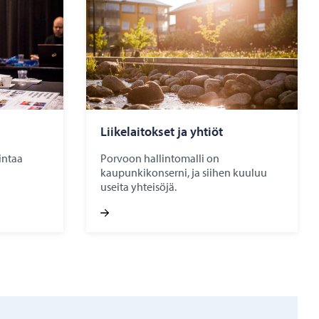
Lii­ke­lai­tok­set ja yh­tiöt
intaa
Porvoon hallintomalli on
kaupunkikonserni, ja siihen kuuluu
useita yhteisöjä.