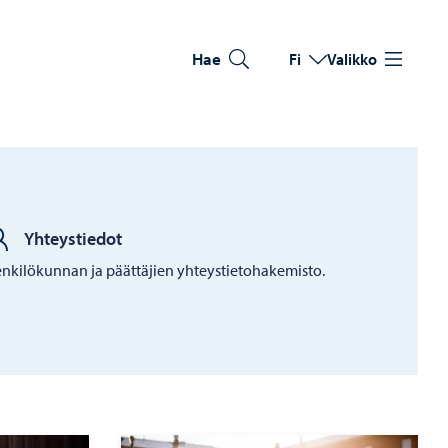
Hae
Fi
Valikko
Vaihda kieltä
Nykyinen kieli: Suomi
Yhteystiedot
nkilökunnan ja päättäjien yhteystietohakemisto.