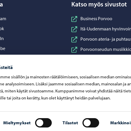
a
Katso myös sivustot
nstagram
ram
Business Porvoo
acebook
ok
Itä-Uudenmaan hyvinvoin
inkedIn
In
Porvoon ateria- ja puhtau
ouTube
ube
Porvoonseudun musiikkio
sApp
App
Porvoon vesi
steitä
Porvoon ympäristöterve
mme sisällön ja mainosten räätälöimiseen, sosiaalisen median ominais
Taidetehdas
 analysoimiseen. Lisäksi jaamme sosiaalisen median, mainosalan ja an
Visit Porvoo
ä, miten käytät sivustoamme. Kumppanimme voivat yhdistää näitä tiet
eille tai joita on kerätty, kun olet käyttänyt heidän palvelujaan.
Mieltymykset
Tilastot
Markkinoi