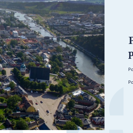
p
Po
Po