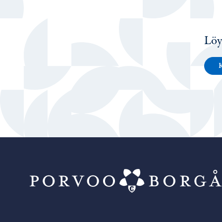
Löy
K