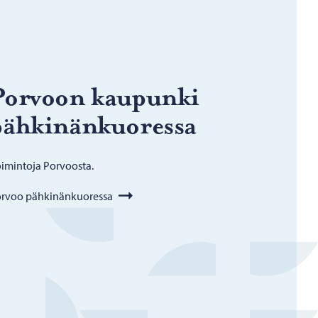
Por­voon kau­pun­ki
äh­ki­nän­kuo­res­sa
imintoja Porvoosta.
rvoo pähkinänkuoressa