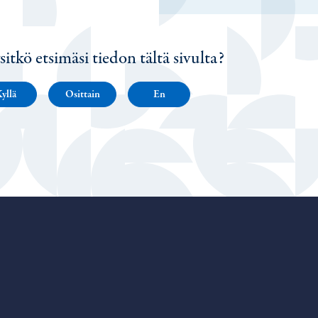
sitkö etsimäsi tiedon tältä sivulta?
yllä
Osittain
En
Porvoo – Siirry kotisivulle