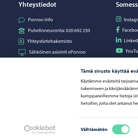
Yhteystiedot
Somess
Seuraa I
Porvoo-info
Instag
Seuraa F
Facebo
Puhelinneuvonta: 020 692 250
Seuraa L
Linked
Yhteystietohakemisto
Seuraa Y
YouT
Sähköinen asiointi ePorvoo
Jaa What
Whats
Verkkokauppa
Tämä sivusto käyttää evä
Kartat ja paikkatiedot
Käytämme evästeitä tarjoama
Kuvapankki
tukemiseen ja kävijämäärämme
kumppaneillemme tietoja siit
tietoihin, joita olet antanut h
Neuvonta ja palaute
Suostumuksen
Välttämätön
valinta