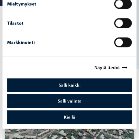
Mieltymykset
Tilastot
Karttapalvelu
Yleiskaavat
Kaupunkikehityshankkeet
Markkinointi
Ranta-asemakaavat
Kaavoituskatsaus
Näytä tiedot
Vireillä olevat asemakaavat
Salli kaikki
Salli valinta
Kiellä