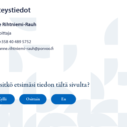
eystiedot
 Rihtniemi-Rauh
ittaja
+358 40 489 5752
anne.rihtniemi-rauh@porvoo.fi
sitkö etsimäsi tiedon tältä sivulta?
yllä
Osittain
En