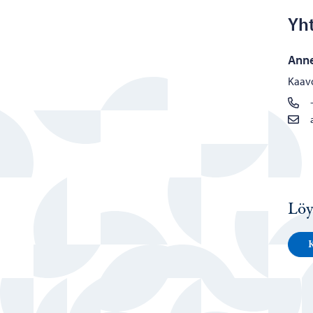
Yht
Anne
Kaavo
Löy
K