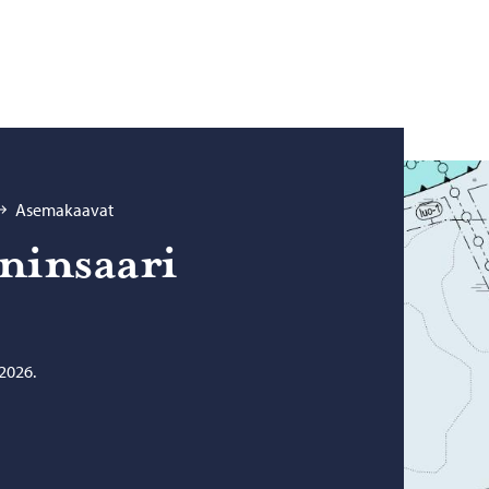
Asemakaavat
in­saa­ri
2026.