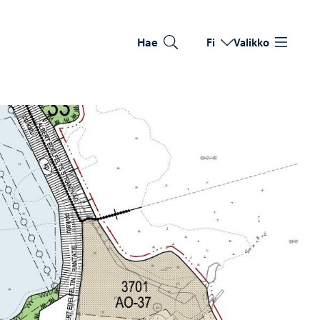
Hae
Fi
Valikko
Vaihda kieltä
Nykyinen kieli: Suomi