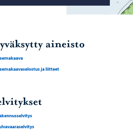
yväksytty aineisto
semakaava
semakaavaselostus ja liitteet
lvitykset
akennusselvitys
ulvavaaraselvitys