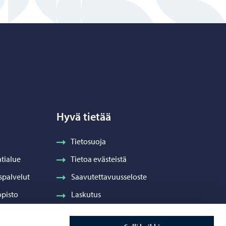
Hyvä tietää
Tietosuoja
tialue
Tietoa evästeistä
spalvelut
Saavutettavuusseloste
pisto
Laskutus
Visuaalinen ilme ja vaakuna