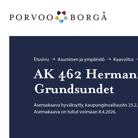
Siirry sisältöön
Porvoo – Siirry kotisivulle
Selaa:
Etusivu
Asuminen ja ympäristö
Kaavoitus
AK 462 Her­man­n
Grund­sun­det
Asemakaava hyväksytty, kaupunginvaltuusto 25.2.
Asemakaava on tullut voimaan 8.4.2026.