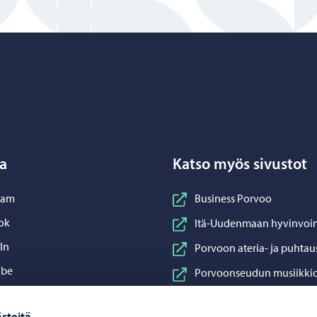
Porvoo – Siirry kotisivulle
a
Katso myös sivustot
nstagram
ram
Business Porvoo
acebook
ok
Itä-Uudenmaan hyvinvoin
inkedIn
In
Porvoon ateria- ja puhtau
ouTube
ube
Porvoonseudun musiikkio
sApp
App
Porvoon vesi
steitä