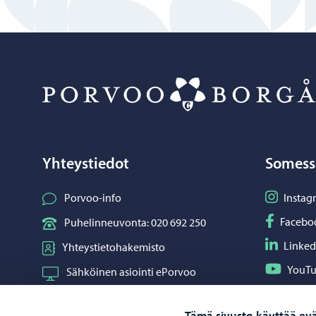
Yhteystiedot
Somess
Seuraa I
Porvoo-info
Instag
Seuraa F
Facebo
Puhelinneuvonta: 020 692 250
Seuraa L
Linked
Yhteystietohakemisto
Seuraa Y
YouT
Sähköinen asiointi ePorvoo
Jaa What
Whats
Verkkokauppa
Tämä sivusto käyttää evä