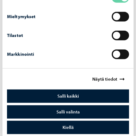
Mieltymykset
Tilastot
Las­ten tans­siai­set
Markkinointi
Kaupunginjohtaja kutsuu vuosittain kaikki Porvoon 3.-
luokkalaiset yhteisiin juhliin. Lasten tanssiaisia on
tanssittu Porvoossa siitä lähtien, kun kaupungissa
juhlittiin Porvoon valtiopäivien 200-vuotis juhlavuotta
Näytä tiedot
vuonna 2009. Tapahtuman on osa Porvoon kaupungin
Kulttuuripolkua.
Salli kaikki
Salli valinta
Kiellä