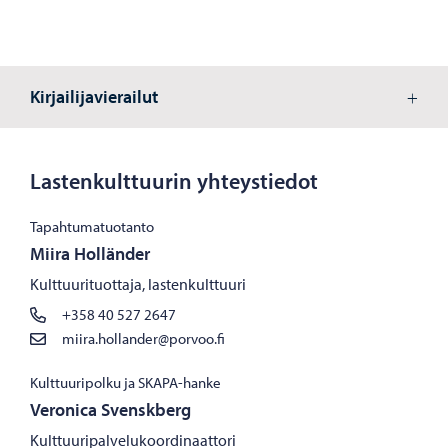
Kirjailijavierailut
Lastenkulttuurin yhteystiedot
Tapahtumatuotanto
Miira Holländer
Kulttuurituottaja, lastenkulttuuri
+358 40 527 2647
miira.hollander@porvoo.fi
Kulttuuripolku ja SKAPA-hanke
Veronica Svenskberg
Kulttuuripalvelukoordinaattori