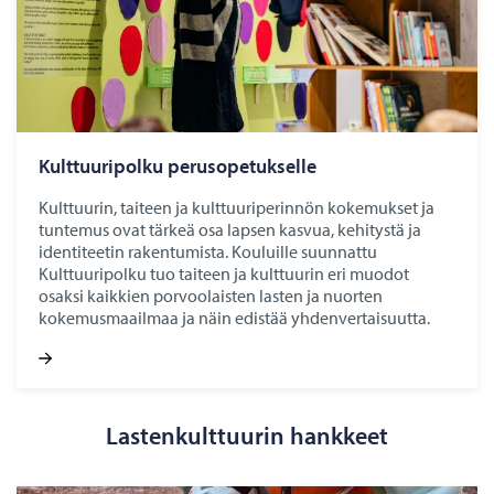
Kult­tuu­ri­pol­ku pe­rus­o­pe­tuk­sel­le
Kulttuurin, taiteen ja kulttuuriperinnön kokemukset ja
tuntemus ovat tärkeä osa lapsen kasvua, kehitystä ja
identiteetin rakentumista. Kouluille suunnattu
Kulttuuripolku tuo taiteen ja kulttuurin eri muodot
osaksi kaikkien porvoolaisten lasten ja nuorten
kokemusmaailmaa ja näin edistää yhdenvertaisuutta.
Lastenkulttuurin hankkeet