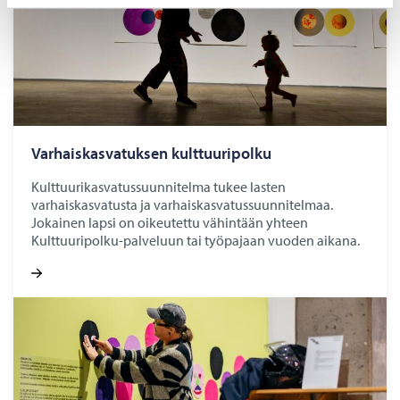
Var­hais­kas­va­tuk­sen kult­tuu­ri­pol­ku
Kulttuurikasvatussuunnitelma tukee lasten
varhaiskasvatusta ja varhaiskasvatussuunnitelmaa.
Jokainen lapsi on oikeutettu vähintään yhteen
Kulttuuripolku-palveluun tai työpajaan vuoden aikana.