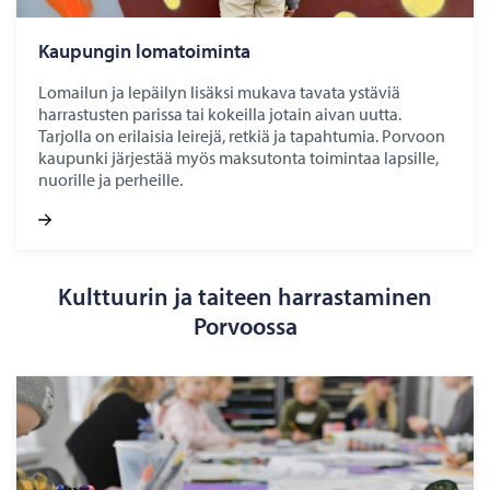
Kau­pun­gin lo­ma­toi­min­ta
Lomailun ja lepäilyn lisäksi mukava tavata ystäviä
harrastusten parissa tai kokeilla jotain aivan uutta.
Tarjolla on erilaisia leirejä, retkiä ja tapahtumia. Porvoon
kaupunki järjestää myös maksutonta toimintaa lapsille,
nuorille ja perheille.
Kulttuurin ja taiteen harrastaminen
Porvoossa