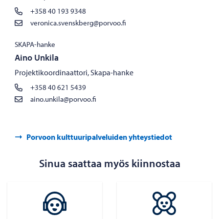
+358 40 193 9348
veronica.svenskberg@porvoo.fi
SKAPA-hanke
Aino Unkila
Projektikoordinaattori, Skapa-hanke
+358 40 621 5439
aino.unkila@porvoo.fi
Porvoon kulttuuripalveluiden yhteystiedot
Sinua saattaa myös kiinnostaa