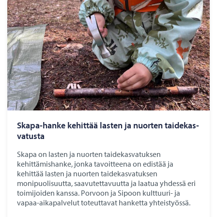
Skapa-​hanke ke­hit­tää las­ten ja nuor­ten tai­de­kas­
va­tus­ta
Skapa on lasten ja nuorten taidekasvatuksen
kehittämishanke, jonka tavoitteena on edistää ja
kehittää lasten ja nuorten taidekasvatuksen
monipuolisuutta, saavutettavuutta ja laatua yhdessä eri
toimijoiden kanssa. Porvoon ja Sipoon kulttuuri- ja
vapaa-aikapalvelut toteuttavat hanketta yhteistyössä.