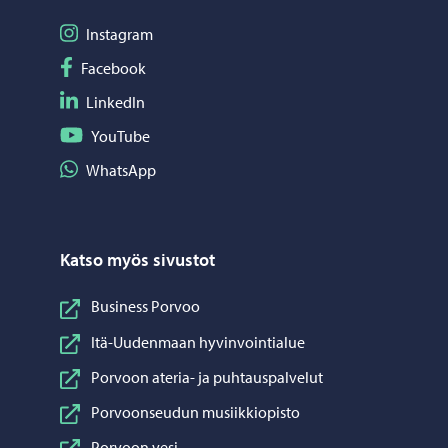
Seuraa Instagram
Instagram
Seuraa Facebook
Facebook
Seuraa LinkedIn
LinkedIn
Seuraa YouTube
YouTube
Jaa WhatsApp
WhatsApp
Katso myös sivustot
Business Porvoo
Itä-Uudenmaan hyvinvointialue
Porvoon ateria- ja puhtauspalvelut
Porvoonseudun musiikkiopisto
Porvoon vesi