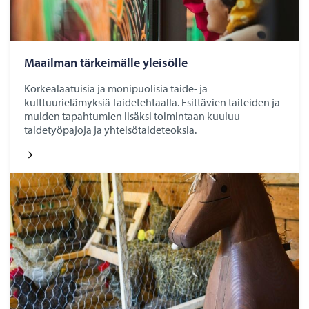
Maa­il­man tär­kei­mäl­le ylei­söl­le
Korkealaatuisia ja monipuolisia taide- ja
kulttuurielämyksiä Taidetehtaalla. Esittävien taiteiden ja
muiden tapahtumien lisäksi toimintaan kuuluu
taidetyöpajoja ja yhteisötaideteoksia.