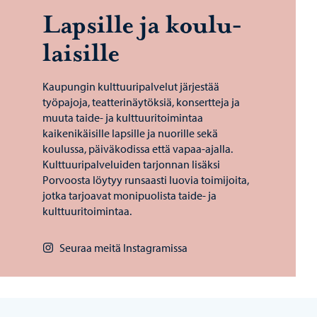
Lap­sil­le ja kou­lu­
lai­sil­le
Kaupungin kulttuuripalvelut järjestää
työpajoja, teatterinäytöksiä, konsertteja ja
muuta taide- ja kulttuuritoimintaa
kaikenikäisille lapsille ja nuorille sekä
koulussa, päiväkodissa että vapaa-ajalla.
Kulttuuripalveluiden tarjonnan lisäksi
Porvoosta löytyy runsaasti luovia toimijoita,
jotka tarjoavat monipuolista taide- ja
kulttuuritoimintaa.
Seuraa meitä Instagramissa