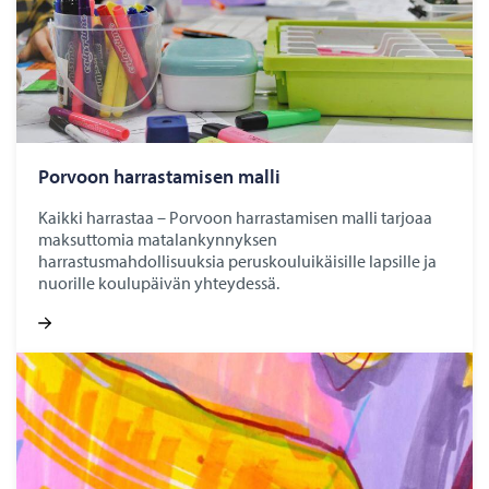
Por­voon har­ras­ta­mi­sen malli
Kaikki harrastaa – Porvoon harrastamisen malli tarjoaa
maksuttomia matalankynnyksen
harrastusmahdollisuuksia peruskouluikäisille lapsille ja
nuorille koulupäivän yhteydessä.