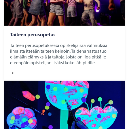
Tai­teen pe­rus­o­pe­tus
Taiteen perusopetuksessa opiskelija saa valmiuksia
ilmaista itseään taiteen keinoin. Taideharrastus tuo
elämään elämyksiä ja taitoja, joista on iloa pitkälle
eteenpäin opiskelijan lisäksi koko lähipiirille.