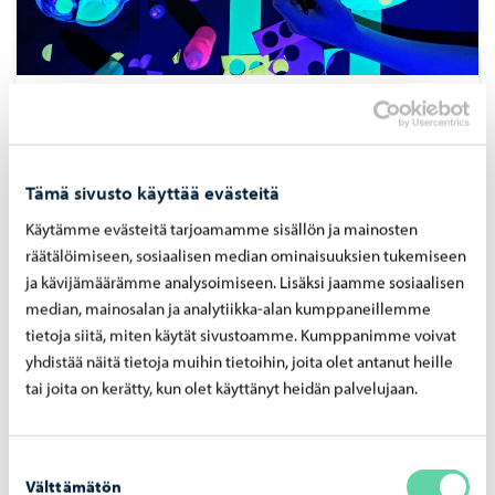
Har­ras­tuk­set
Porvoossa voi laajasti harrastaa muun muassa taidetta.
Tutustu tarjontaa harrastussivuilla!
Tämä sivusto käyttää evästeitä
Käytämme evästeitä tarjoamamme sisällön ja mainosten
räätälöimiseen, sosiaalisen median ominaisuuksien tukemiseen
ja kävijämäärämme analysoimiseen. Lisäksi jaamme sosiaalisen
Kulttuuritarjonta varhaiskasvatukselle ja
median, mainosalan ja analytiikka-alan kumppaneillemme
kouluille
tietoja siitä, miten käytät sivustoamme. Kumppanimme voivat
yhdistää näitä tietoja muihin tietoihin, joita olet antanut heille
tai joita on kerätty, kun olet käyttänyt heidän palvelujaan.
Suostumuksen
Välttämätön
valinta