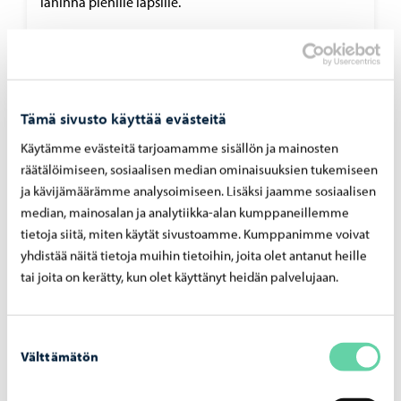
lähinnä pienille lapsille.
Leikkipuisto kartalla
Tämä sivusto käyttää evästeitä
Käytämme evästeitä tarjoamamme sisällön ja mainosten
räätälöimiseen, sosiaalisen median ominaisuuksien tukemiseen
ja kävijämäärämme analysoimiseen. Lisäksi jaamme sosiaalisen
median, mainosalan ja analytiikka-alan kumppaneillemme
tietoja siitä, miten käytät sivustoamme. Kumppanimme voivat
yhdistää näitä tietoja muihin tietoihin, joita olet antanut heille
tai joita on kerätty, kun olet käyttänyt heidän palvelujaan.
Otsonpuisto
Ilvestiellä Kevätkummussa sijaitseva leikkipuisto, joka
Suostumuksen
Välttämätön
on varusteltu kaikenikäisille lapsille. Puiston vieressä
valinta
on hiekkakenttä, jossa on pieni maali. Lisäksi
puistosta löytyy kuntoiluteline.