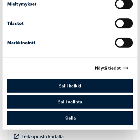
Mieltymykset
Leikkipuisto kartalla
Tilastot
Markkinointi
Näytä tiedot
Salli kaikki
Salli valinta
Puromäen leikkipuisto
Puromäen asuinalueella oleva aidattu leikkipuisto,
Kiellä
jossa on alueet pienille ja isoille lapsille.
Leikkipuisto kartalla