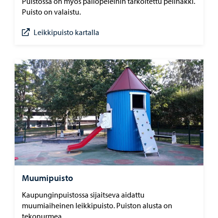
Puistossa on myös pallopeleihin tarkoitettu pelihäkki.
Puisto on valaistu.
Leikkipuisto kartalla
Muumipuisto
Kaupunginpuistossa sijaitseva aidattu
muumiaiheinen leikkipuisto. Puiston alusta on
tekonurmea.