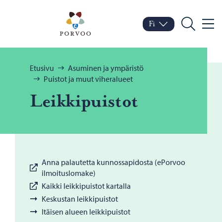
Siirry sisältöön
Porvoo – Siirry kotisivul
Fi
Valik
Vaihda kieltä
Nykyinen kieli: Suomi
Hae
Selaa:
Etusivu
Asuminen ja ympäristö
Puistot ja muut viheralueet
Leik­ki­puis­tot
Anna palautetta kunnossapidosta (ePorvoo
ilmoituslomake)
Kaikki leikkipuistot kartalla
Keskustan leikkipuistot
Itäisen alueen leikkipuistot