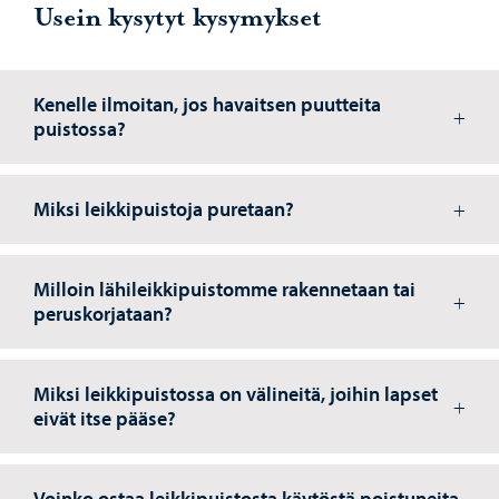
Usein kysytyt kysymykset
Kenelle ilmoitan, jos havaitsen puutteita
puistossa?
Miksi leikkipuistoja puretaan?
Milloin lähileikkipuistomme rakennetaan tai
peruskorjataan?
Miksi leikkipuistossa on välineitä, joihin lapset
eivät itse pääse?
Voinko ostaa leikkipuistosta käytöstä poistuneita