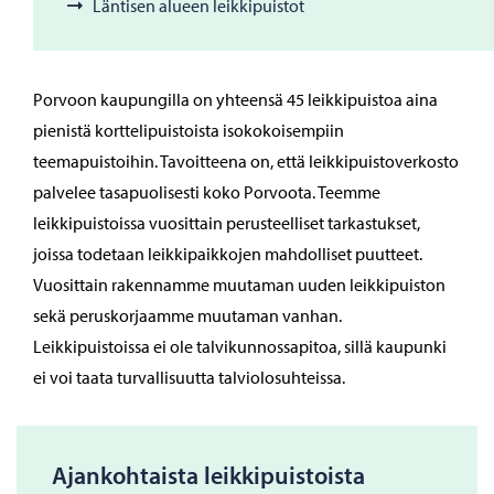
Läntisen alueen leikkipuistot
Porvoon kaupungilla on yhteensä 45 leikkipuistoa aina
pienistä korttelipuistoista isokokoisempiin
teemapuistoihin. Tavoitteena on, että leikkipuistoverkosto
palvelee tasapuolisesti koko Porvoota. Teemme
leikkipuistoissa vuosittain perusteelliset tarkastukset,
joissa todetaan leikkipaikkojen mahdolliset puutteet.
Vuosittain rakennamme muutaman uuden leikkipuiston
sekä peruskorjaamme muutaman vanhan.
Leikkipuistoissa ei ole talvikunnossapitoa, sillä kaupunki
ei voi taata turvallisuutta talviolosuhteissa.
Ajankohtaista leikkipuistoista