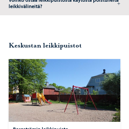
leikkivälineitä?
Keskustan leikkipuistot