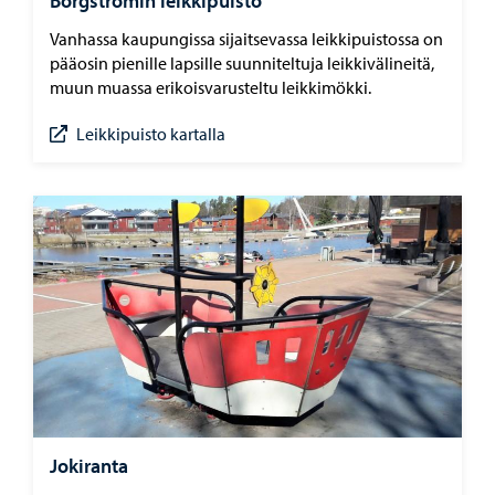
Borgströmin leikkipuisto
Vanhassa kaupungissa sijaitsevassa leikkipuistossa on
pääosin pienille lapsille suunniteltuja leikkivälineitä,
muun muassa erikoisvarusteltu leikkimökki.
Leikkipuisto kartalla
Jokiranta