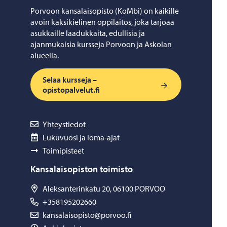
Porvoon kansalaisopisto (KoMbi) on kaikille
avoin kaksikielinen oppilaitos, joka tarjoaa
asukkaille laadukkaita, edullisia ja
ajanmukaisia kursseja Porvoon ja Askolan
alueella.
Selaa kursseja –
opistopalvelut.fi
Yhteystiedot
Lukuvuosi ja loma-ajat
Toimipisteet
Kansalaisopiston toimisto
Aleksanterinkatu 20, 06100 PORVOO
+358195202660
kansalaisopisto@porvoo.fi