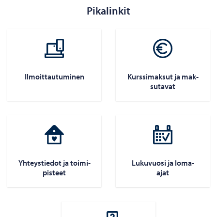
Pikalinkit
Il­moit­tau­tu­mi­nen
Kurs­si­mak­sut ja mak­
su­ta­vat
Yh­teys­tie­dot ja toi­mi­
Lu­ku­vuo­si ja loma-​
pis­teet
ajat