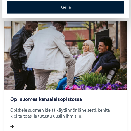
oppijoille.
Kiellä
Opi suo­mea kan­sa­lais­opis­tos­sa
Opiskele suomen kieltä käytännönläheisesti, kehitä
kielitaitoasi ja tutustu uusiin ihmisiin.