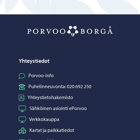
Porvoo – Siirr
Yhteystiedot
Porvoo-info
Puhelinneuvonta: 020 692 250
Yhteystietohakemisto
Sähköinen asiointi ePorvoo
Verkkokauppa
Kartat ja paikkatiedot