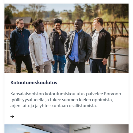
Ko­tou­tu­mis­kou­lu­tus
Kansalaisopiston kotoutumiskoulutus palvelee Porvoon
työllisyysalueella ja tukee suomen kielen oppimista,
arjen taitoja ja yhteiskuntaan osallistumista.