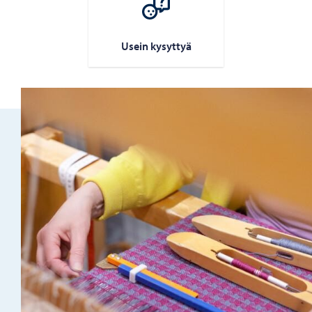
Usein ky­syt­tyä