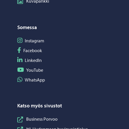
Kuvapankki
Somessa
Seuraa Instagram
Instagram
Seuraa Facebook
Facebook
Seuraa LinkedIn
LinkedIn
Seuraa YouTube
YouTube
Jaa WhatsApp
WhatsApp
Katso myös sivustot
Business Porvoo
Itä-Uudenmaan hyvinvointialue