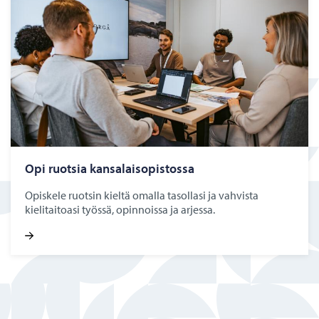
Opi ruot­sia kan­sa­lais­opis­tos­sa
Opiskele ruotsin kieltä omalla tasollasi ja vahvista
kielitaitoasi työssä, opinnoissa ja arjessa.