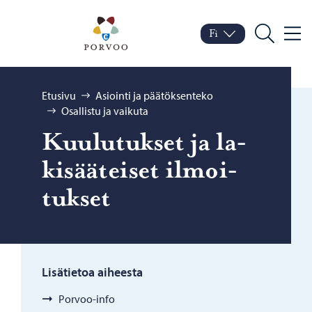
Siirry sisältöön
Porvoo – Siirry kotisivul
Fi
Valik
Vaihda kieltä
Nykyinen kieli: Suomi
Hae
Selaa:
Etusivu
Asiointi ja päätöksenteko
Osallistu ja vaikuta
Kuu­lu­tuk­set ja la­
ki­sää­tei­set il­moi­
tuk­set
Lisätietoa aiheesta
Porvoo-info