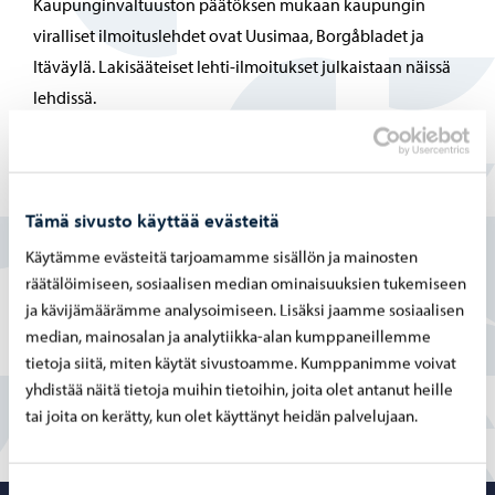
Kaupunginvaltuuston päätöksen mukaan kaupungin
viralliset ilmoituslehdet ovat Uusimaa, Borgåbladet ja
Itäväylä. Lakisääteiset lehti-ilmoitukset julkaistaan näissä
lehdissä.
Löysitkö etsimäsi tiedon tältä sivulta?
Tämä sivusto käyttää evästeitä
Kyllä
Käytämme evästeitä tarjoamamme sisällön ja mainosten
räätälöimiseen, sosiaalisen median ominaisuuksien tukemiseen
Osittain
ja kävijämäärämme analysoimiseen. Lisäksi jaamme sosiaalisen
median, mainosalan ja analytiikka-alan kumppaneillemme
En
tietoja siitä, miten käytät sivustoamme. Kumppanimme voivat
yhdistää näitä tietoja muihin tietoihin, joita olet antanut heille
tai joita on kerätty, kun olet käyttänyt heidän palvelujaan.
Suostumuksen