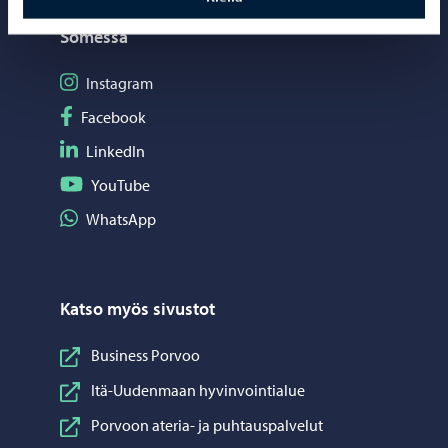
Somessa
Seuraa Instagram
Instagram
Seuraa Facebook
Facebook
Seuraa LinkedIn
LinkedIn
Seuraa YouTube
YouTube
Jaa WhatsApp
WhatsApp
Katso myös sivustot
Business Porvoo
Itä-Uudenmaan hyvinvointialue
Porvoon ateria- ja puhtauspalvelut