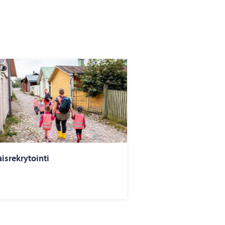
ais­rek­ry­toin­ti