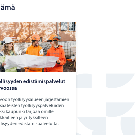
elämä
l­li­syy­den edis­tä­mis­pal­ve­lut
­voos­sa
voon työllisyysalueen järjestämien
isääteisten työllisyyspalveluiden
äksi kaupunki tarjoaa omille
kkailleen ja yrityksilleen
llisyyden edistämispalveluita.