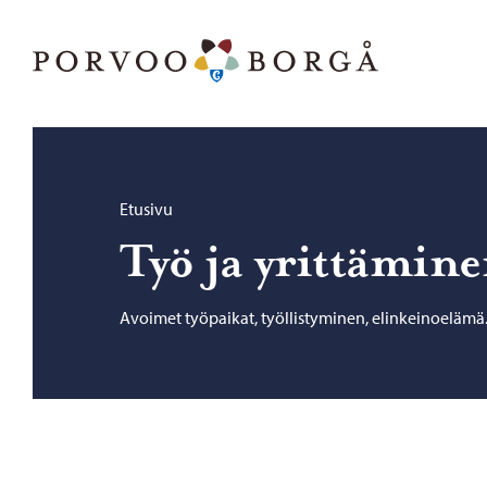
Siirry sisältöön
Porvoo – Siirry kotisivulle
Selaa:
Etusivu
Työ ja yrit­tä­mi­n
Avoimet työpaikat, työllistyminen, elinkeinoelämä