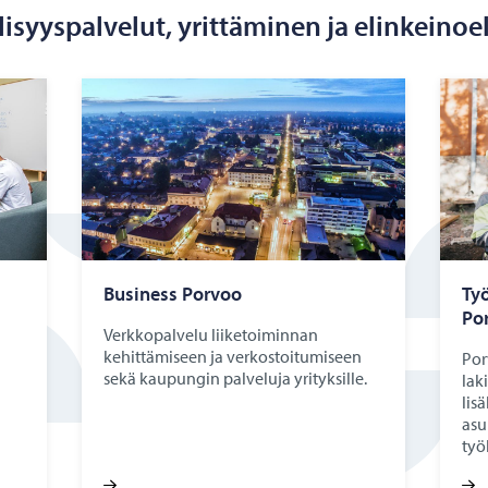
lisyyspalvelut, yrittäminen ja elinkeino
Busi­ness Por­voo
Työ
Por
Verkkopalvelu liiketoiminnan
kehittämiseen ja verkostoitumiseen
Por
sekä kaupungin palveluja yrityksille.
lak
lis
asu
työ