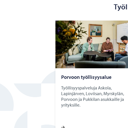
Työl
Por­voon työl­li­syy­sa­lue
Työllisyyspalveluja Askola,
Lapinjärven, Loviisan, Myrskylän,
Porvoon ja Pukkilan asukkaille ja
yrityksille.