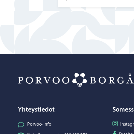
Yhteystiedot
Somess
Seuraa I
Porvoo-info
Instag
Seuraa F