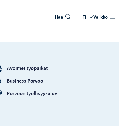
Hae
Fi
Valikko
Vaihda kieltä
Nykyinen kieli: Suomi
Avoimet työpaikat
Business Porvoo
Porvoon työllisyysalue