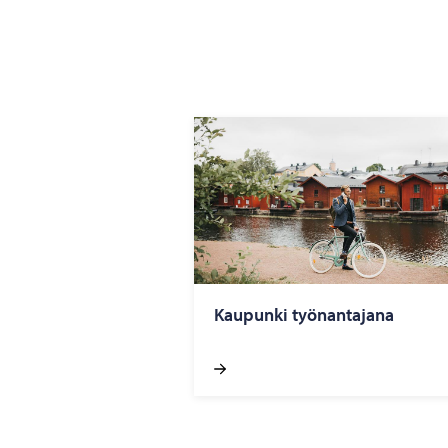
Kau­pun­ki työ­nan­ta­ja­na