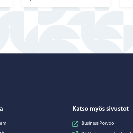
Porvoo – Siirry kotisivulle
a
Katso myös sivustot
nstagram
ram
Business Porvoo
acebook