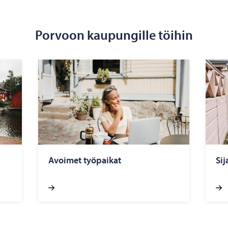
Porvoon kaupungille töihin
Avoi­met työ­pai­kat
Si­j