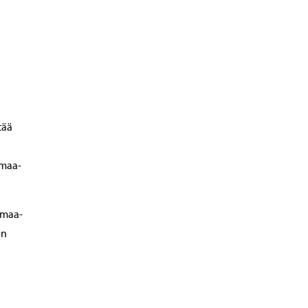
tää
 maa-
 maa-
in