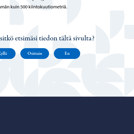
män kuin 500 kiintokuutiometriä.
sitkö etsimäsi tiedon tältä sivulta?
yllä
Osittain
En
Porvoo – Siirry kotisivulle