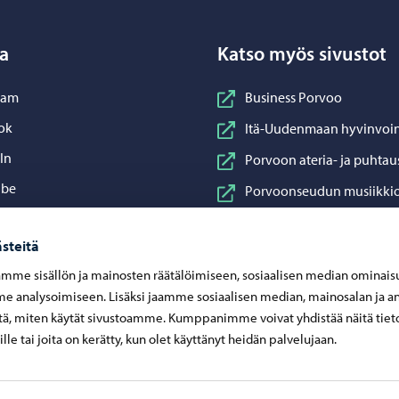
a
Katso myös sivustot
nstagram
ram
Business Porvoo
acebook
ok
Itä-Uudenmaan hyvinvoin
inkedIn
In
Porvoon ateria- ja puhtau
ouTube
ube
Porvoonseudun musiikkio
sApp
App
Porvoon vesi
steitä
Porvoon ympäristöterve
mme sisällön ja mainosten räätälöimiseen, sosiaalisen median ominais
Taidetehdas
 analysoimiseen. Lisäksi jaamme sosiaalisen median, mainosalan ja an
Visit Porvoo
ä, miten käytät sivustoamme. Kumppanimme voivat yhdistää näitä tiet
eille tai joita on kerätty, kun olet käyttänyt heidän palvelujaan.