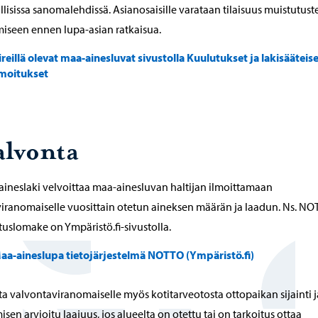
llisissa sanomalehdissä. Asianosaisille varataan tilaisuus muistutust
iseen ennen lupa-asian ratkaisua.
ireillä olevat maa-ainesluvat sivustolla Kuulutukset ja lakisääteis
lmoitukset
alvonta
ineslaki velvoittaa maa-ainesluvan haltijan ilmoittamaan
iranomaiselle vuosittain otetun aineksen määrän ja laadun. Ns. N
tuslomake on Ympäristö.fi-sivustolla.
aa-aineslupa tietojärjestelmä NOTTO (Ympäristö.fi)
ta valvontaviranomaiselle myös kotitarveotosta ottopaikan sijainti j
isen arvioitu laajuus, jos alueelta on otettu tai on tarkoitus ottaa