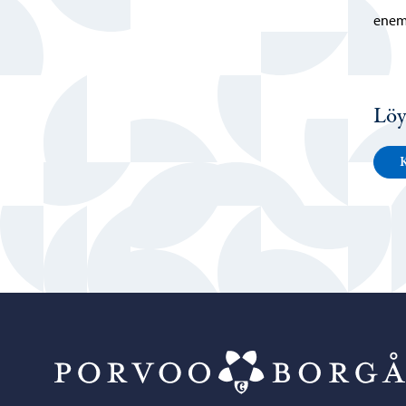
enem
Löy
K