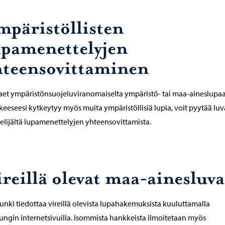
mpäristöllisten
upamenettelyjen
hteensovittaminen
aet ympäristönsuojeluviranomaiselta ympäristö- tai maa-aineslupaa
eeseesi kytkeytyy myös muita ympäristöllisiä lupia, voit pyytää lu
telijältä lupamenettelyjen yhteensovittamista.
ireillä olevat maa-ainesluva
nki tiedottaa vireillä olevista lupahakemuksista kuuluttamalla
ngin internetsivuilla. Isommista hankkeista ilmoitetaan myös