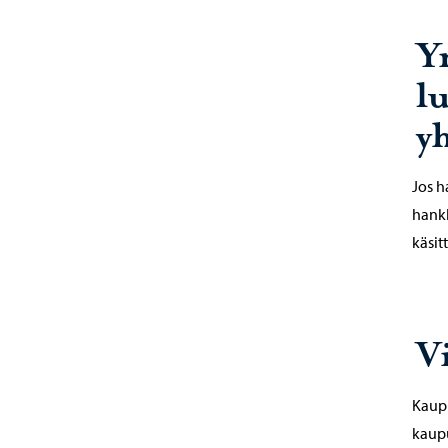
Y
l
y
Jos h
hankk
käsit
V
Kaupu
kaupu