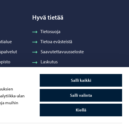
Hyvä tietää
Tietosuoja
tialue
Tietoa evästeistä
spalvelut
Saavutettavuusseloste
pisto
Laskutus
Visuaalinen ilme ja vaakuna
Salli kaikki
ydenhuolto
uuksien
Salli valinta
alytiikka-alan
oja muihin
Kiellä