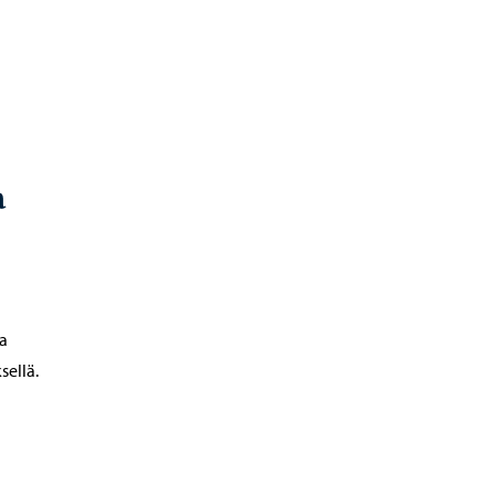
a
a
sellä.