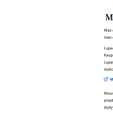
M
Maa-
maa-
Lupa
Kaupu
Lupah
mahdo
M
Neuv
ympär
löyty