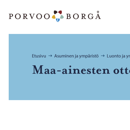
Siirry sisältöön
Porvoo – Siirry kotisivulle
Selaa:
Etusivu
Asuminen ja ympäristö
Luonto ja y
Maa-​ainesten ott