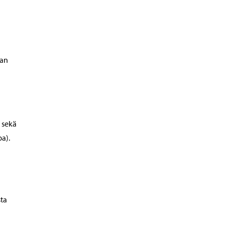
aan
 sekä
a).
sta