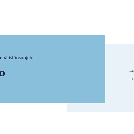
mpäristönsuojelu
o