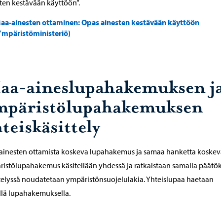
ten kestävään käyttöön”.
aa-ainesten ottaminen: Opas ainesten kestävään käyttöön
Ympäristöministeriö)
aa-aineslupahakemuksen j
mpäristölupahakemuksen
teiskäsittely
ainesten ottamista koskeva lupahakemus ja samaa hanketta koskev
istölupahakemus käsitellään yhdessä ja ratkaistaan samalla päätök
telyssä noudatetaan ympäristönsuojelulakia. Yhteislupaa haetaan
lä lupahakemuksella.