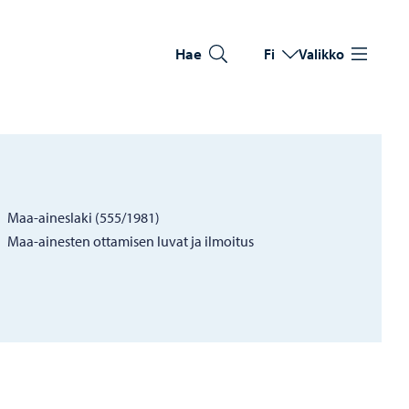
Hae
Fi
Valikko
Vaihda kieltä
Nykyinen kieli: Suomi
Maa-aineslaki (555/1981)
Maa-ainesten ottamisen luvat ja ilmoitus