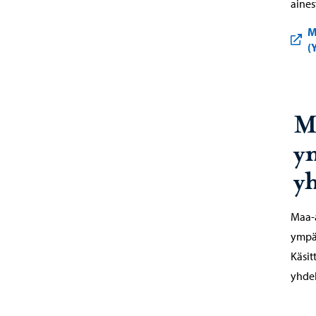
aines
M
(
M
y
yh
Maa-
ympär
Käsit
yhdel