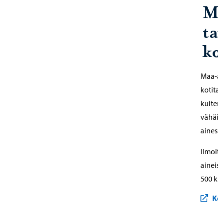
M
t
k
Maa-a
kotit
kuite
vähäi
aines
Ilmoi
ainei
500 k
K