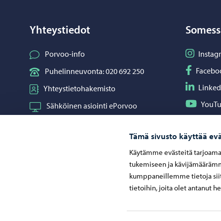
Yhteystiedot
Somess
Seuraa I
Porvoo-info
Instag
Seuraa F
Facebo
Puhelinneuvonta: 020 692 250
Seuraa L
Linked
Yhteystietohakemisto
Seuraa Y
YouT
Sähköinen asiointi ePorvoo
Jaa What
Whats
Verkkokauppa
Tämä sivusto käyttää evä
Kartat ja paikkatiedot
Käytämme evästeitä tarjoama
Kuvapankki
tukemiseen ja kävijämäärämme
kumppaneillemme tietoja siit
tietoihin, joita olet antanut h