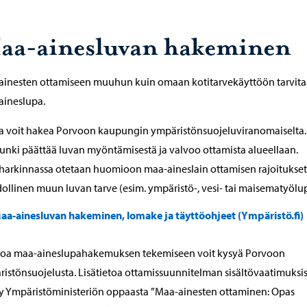
aa-ainesluvan hakeminen
ainesten ottamiseen muuhun kuin omaan kotitarvekäyttöön tarvit
aineslupa.
a voit hakea Porvoon kaupungin ympäristönsuojeluviranomaiselta.
nki päättää luvan myöntämisestä ja valvoo ottamista alueellaan.
arkinnassa otetaan huomioon maa-aineslain ottamisen rajoitukset
llinen muun luvan tarve (esim. ympäristö-, vesi- tai maisematyölup
aa-ainesluvan hakeminen, lomake ja täyttöohjeet (Ympäristö.fi)
oa maa-aineslupahakemuksen tekemiseen voit kysyä Porvoon
istönsuojelusta. Lisätietoa ottamissuunnitelman sisältövaatimuksi
y Ympäristöministeriön oppaasta ”Maa-ainesten ottaminen: Opas