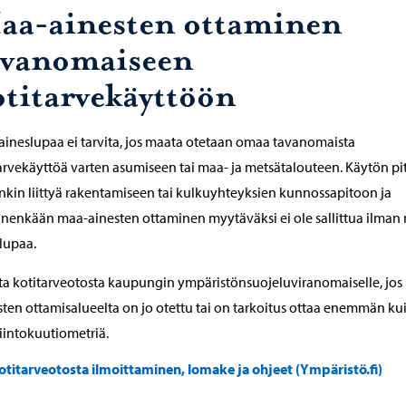
aa-ainesten ottaminen
avanomaiseen
otitarvekäyttöön
ineslupaa ei tarvita, jos maata otetaan omaa tavanomaista
arvekäyttöä varten asumiseen tai maa- ja metsätalouteen. Käytön pi
nkin liittyä rakentamiseen tai kulkuyhteyksien kunnossapitoon ja
nenkään maa-ainesten ottaminen myytäväksi ei ole sallittua ilman
lupaa.
ta kotitarveotosta kaupungin ympäristönsuojeluviranomaiselle, jos
sten ottamisalueelta on jo otettu tai on tarkoitus ottaa enemmän ku
iintokuutiometriä.
otitarveotosta ilmoittaminen, lomake ja ohjeet (Ympäristö.fi)