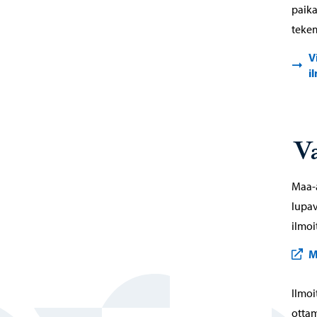
paika
tekem
V
i
V
Maa-a
lupav
ilmoi
M
Ilmoi
ottam