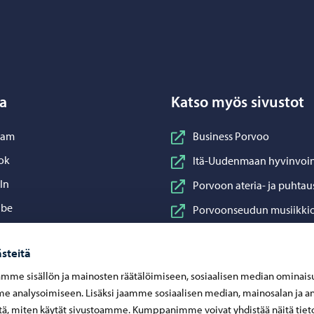
Porvoo – Siirry kotisivulle
a
Katso myös sivustot
nstagram
ram
Business Porvoo
acebook
ok
Itä-Uudenmaan hyvinvoin
inkedIn
In
Porvoon ateria- ja puhtau
ouTube
ube
Porvoonseudun musiikkio
sApp
App
Porvoon vesi
steitä
Porvoon ympäristöterve
mme sisällön ja mainosten räätälöimiseen, sosiaalisen median ominais
Taidetehdas
 analysoimiseen. Lisäksi jaamme sosiaalisen median, mainosalan ja an
Visit Porvoo
ä, miten käytät sivustoamme. Kumppanimme voivat yhdistää näitä tiet