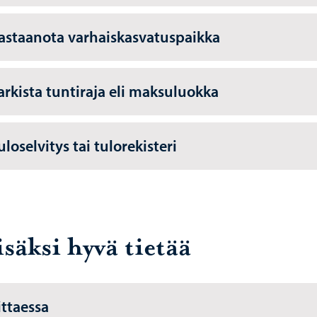
Vastaanota varhaiskasvatuspaikka
Tarkista tuntiraja eli maksuluokka
uloselvitys tai tulorekisteri
säksi hyvä tietää
ittaessa