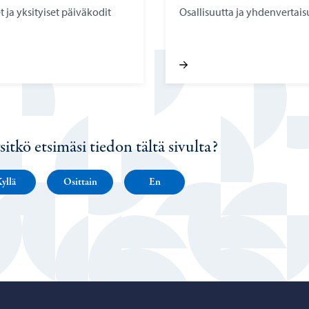
t ja yksityiset päiväkodit
Osallisuutta ja yhdenvertais
sitkö etsimäsi tiedon tältä sivulta?
yllä
Osittain
En