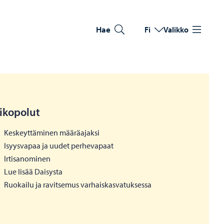
Hae
Fi
Valikko
Vaihda kieltä
Nykyinen kieli: Suomi
ikopolut
Keskeyttäminen määräajaksi
Isyysvapaa ja uudet perhevapaat
Irtisanominen
Lue lisää Daisysta
Ruokailu ja ravitsemus varhaiskasvatuksessa