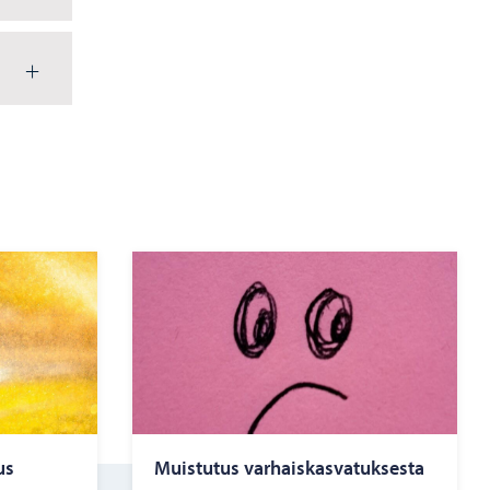
us
Muis­tu­tus var­hais­kas­va­tuk­ses­ta