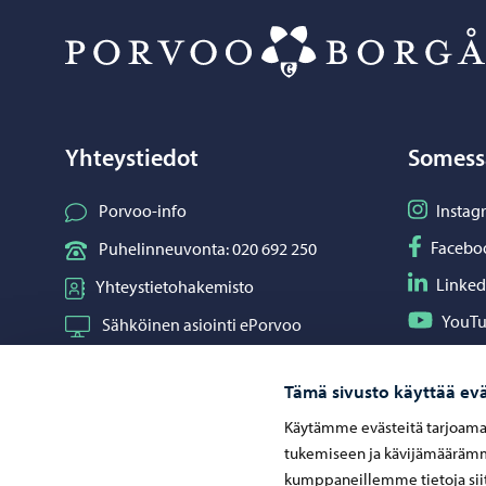
Yhteystiedot
Somess
Seuraa I
Porvoo-info
Instag
Seuraa F
Facebo
Puhelinneuvonta: 020 692 250
Seuraa L
Linked
Yhteystietohakemisto
Seuraa Y
YouT
Sähköinen asiointi ePorvoo
Jaa What
Whats
Verkkokauppa
Tämä sivusto käyttää evä
Kartat ja paikkatiedot
Käytämme evästeitä tarjoama
Kuvapankki
tukemiseen ja kävijämäärämme
kumppaneillemme tietoja siit