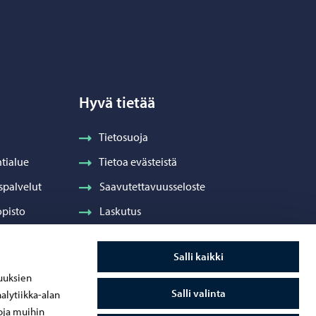
Hyvä tietää
Tietosuoja
tialue
Tietoa evästeistä
spalvelut
Saavutettavuusseloste
pisto
Laskutus
Visuaalinen ilme ja vaakuna
Salli kaikki
ydenhuolto
uuksien
Salli valinta
alytiikka-alan
oja muihin