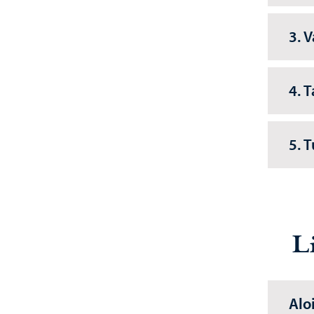
3. 
4. 
5. T
Li
Alo