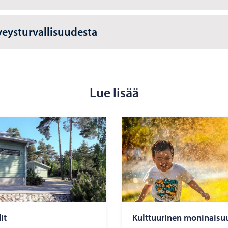
veysturvallisuudesta
Lue lisää
dit
Kult­tuu­ri­nen mo­ni­nai­su