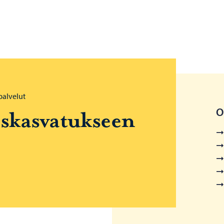
palvelut
O
s­kas­va­tuk­seen