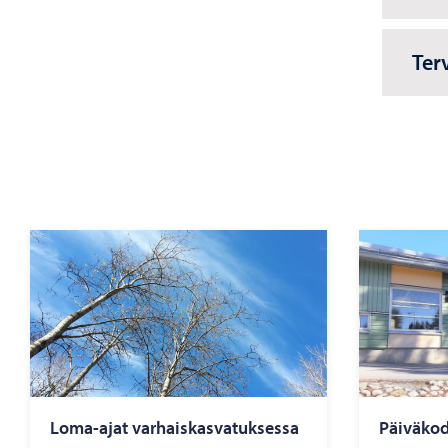
Ter
Loma-​ajat var­hais­kas­va­tuk­ses­sa
Päi­vä­ko­