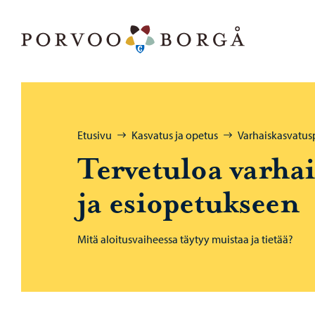
Siirry sisältöön
Porvoo – Siirry kotisivulle
Selaa:
Etusivu
Kasvatus ja opetus
Varhaiskasvatus
Ter­ve­tu­loa var­hai
ja esio­pe­tuk­seen
Mitä aloitusvaiheessa täytyy muistaa ja tietää?