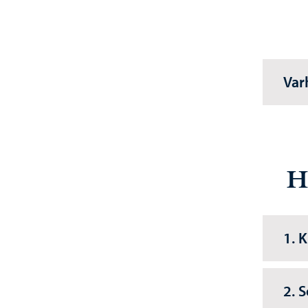
Var
H
1. 
2. 