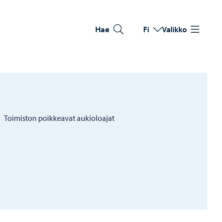
Hae
Fi
Valikko
Vaihda kieltä
Nykyinen kieli: Suomi
Toimiston poikkeavat aukioloajat