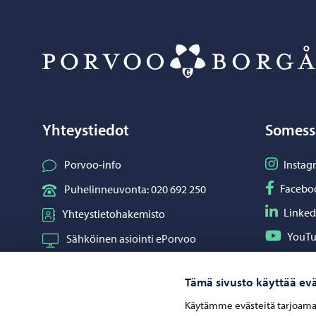
Yhteystiedot
Somess
Seuraa I
Porvoo-info
Instag
Seuraa F
Facebo
Puhelinneuvonta: 020 692 250
Seuraa L
Linked
Yhteystietohakemisto
Seuraa Y
YouT
Sähköinen asiointi ePorvoo
Jaa What
Whats
Verkkokauppa
Tämä sivusto käyttää evä
Kartat ja paikkatiedot
Käytämme evästeitä tarjoama
Kuvapankki