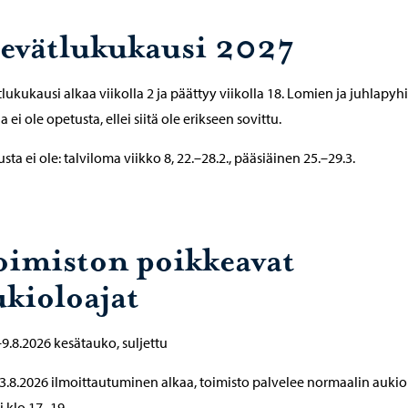
evätlukukausi 2027
lukukausi alkaa viikolla 2 ja päättyy viikolla 18. Lomien ja juhlapyh
a ei ole opetusta, ellei siitä ole erikseen sovittu.
sta ei ole: talviloma viikko 8, 22.–28.2., pääsiäinen 25.–29.3.
oimiston poikkeavat
ukioloajat
–9.8.2026 kesätauko, suljettu
3.8.2026 ilmoittautuminen alkaa, toimisto palvelee normaalin auki
i klo 17
–
19