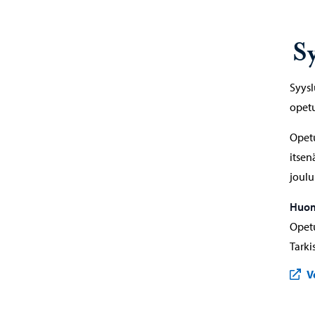
S
Syysl
opetus
Opetu
itsen
joulu
Huoma
Opetu
Tarki
V