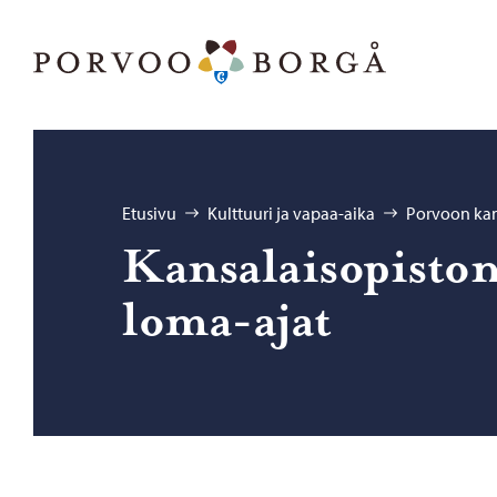
Siirry sisältöön
Porvoo – Siirry kotisivulle
Selaa:
Etusivu
Kulttuuri ja vapaa-aika
Porvoon kan
Kan­sa­lais­opis­ton
loma-​ajat