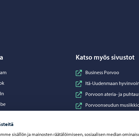
Porvoo – Siirry kotisivulle
a
Katso myös sivustot
nstagram
ram
Business Porvoo
acebook
ok
Itä-Uudenmaan hyvinvoin
inkedIn
In
Porvoon ateria- ja puhtau
ouTube
ube
Porvoonseudun musiikkio
sApp
App
Porvoon vesi
steitä
Porvoon ympäristöterve
mme sisällön ja mainosten räätälöimiseen, sosiaalisen median ominais
Taidetehdas