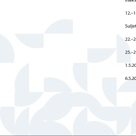
12.–1
Sulje
22.–2
25.–2
1.5.2
6.5.2