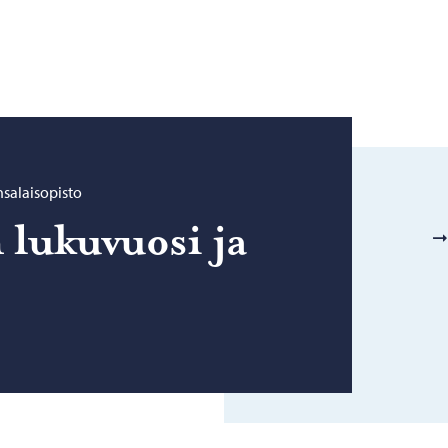
salaisopisto
 lu­ku­vuo­si ja