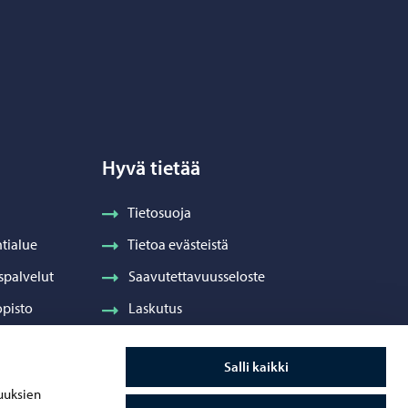
Hyvä tietää
Tietosuoja
tialue
Tietoa evästeistä
spalvelut
Saavutettavuusseloste
pisto
Laskutus
Visuaalinen ilme ja vaakuna
Salli kaikki
ydenhuolto
uuksien