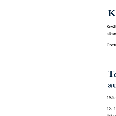
K
Kevät
aikan
Opetu
T
a
19.6.
12.–1
lisäks