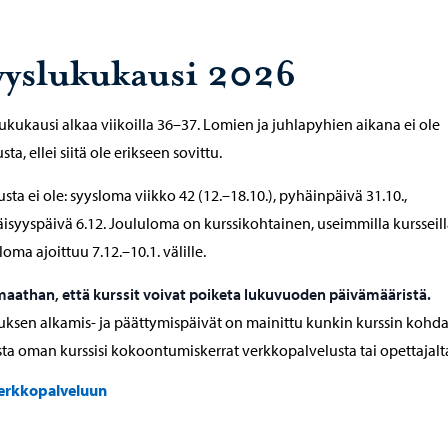
yyslukukausi 2026
ukukausi alkaa viikoilla 36–37. Lomien ja juhlapyhien aikana ei ole
ta, ellei siitä ole erikseen sovittu.
sta ei ole: syysloma viikko 42 (12.–18.10.), pyhäinpäivä 31.10.,
äisyyspäivä 6.12. Joululoma on kurssikohtainen, useimmilla kursseil
loma ajoittuu 7.12.–10.1. välille.
athan, että kurssit voivat poiketa lukuvuoden päivämääristä.
ksen alkamis- ja päättymispäivät on mainittu kunkin kurssin kohdal
sta oman kurssisi kokoontumiskerrat verkkopalvelusta tai opettajalt
erkkopalveluun