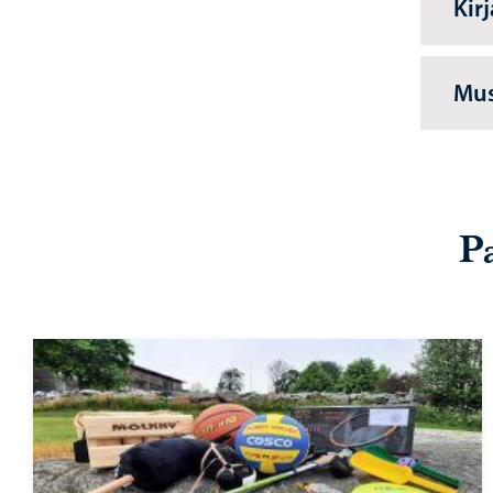
Kir
Mus
P