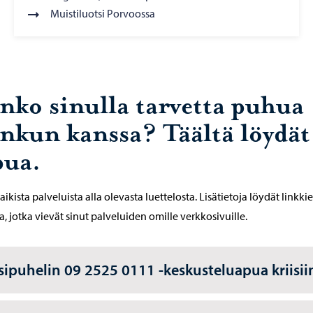
Muistiluotsi Porvoossa
nko sinulla tarvetta puhua
onkun kanssa? Täältä löydät
pua.
aikista palveluista alla olevasta luettelosta. Lisätietoja löydät linkki
a, jotka vievät sinut palveluiden omille verkkosivuille.
isipuhelin 09 2525 0111 -keskusteluapua kriisii