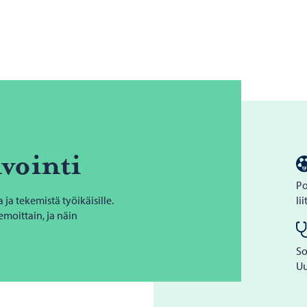
­voin­ti
Po
a tekemistä työikäisille.
li
moittain, ja näin
So
Uu