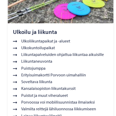
Ulkoilu ja liikunta
Ulkoliikuntapaikat ja -alueet
Ulkokuntoilupaikat
Liikuntapalveluiden ohjattua liikuntaa aikuisille
Liikuntaneuvonta
Puistojumppa
Erityisuimakortti Porvoon uimahalliin
Soveltava liikunta
Kansalaisopiston liikuntakurssit
Puistot ja muut viheralueet
Porvoossa voi mobiilisuunnistaa ilmaiseksi
Valmiita reittejä lähiluonnossa liikkumiseen
Lainaa liikuntavälineitä