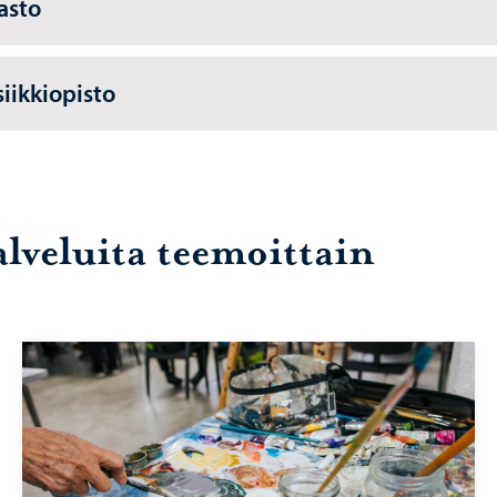
jasto
iikkiopisto
alveluita teemoittain