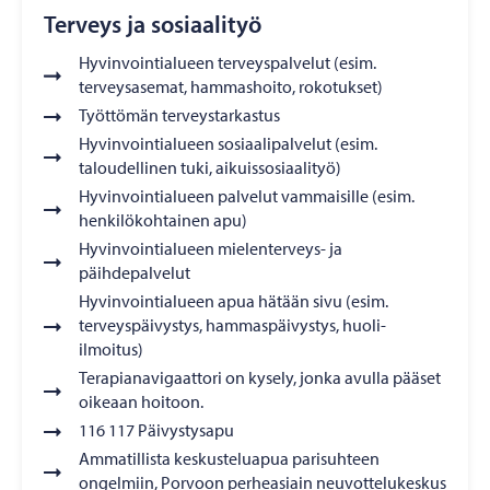
Terveys ja sosiaalityö
Hyvinvointialueen terveyspalvelut (esim.
terveysasemat, hammashoito, rokotukset)
Työttömän terveystarkastus
Hyvinvointialueen sosiaalipalvelut (esim.
taloudellinen tuki, aikuissosiaalityö)
Hyvinvointialueen palvelut vammaisille (esim.
henkilökohtainen apu)
Hyvinvointialueen mielenterveys- ja
päihdepalvelut
Hyvinvointialueen apua hätään sivu (esim.
terveyspäivystys, hammaspäivystys, huoli-
ilmoitus)
Terapianavigaattori on kysely, jonka avulla pääset
oikeaan hoitoon.
116 117 Päivystysapu
Ammatillista keskusteluapua parisuhteen
ongelmiin, Porvoon perheasiain neuvottelukeskus