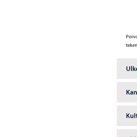
Porv
teke
Ulk
Kan
Kul