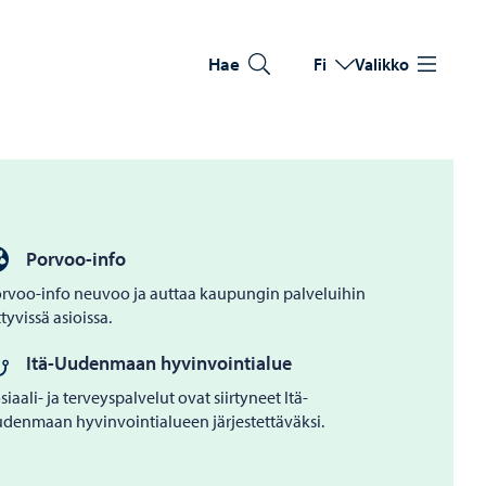
Hae
Fi
Valikko
Vaihda kieltä
Nykyinen kieli: Suomi
Porvoo-info
rvoo-info neuvoo ja auttaa kaupungin palveluihin
ittyvissä asioissa.
Itä-Uudenmaan hyvinvointialue
siaali- ja terveyspalvelut ovat siirtyneet Itä-
denmaan hyvinvointialueen järjestettäväksi.