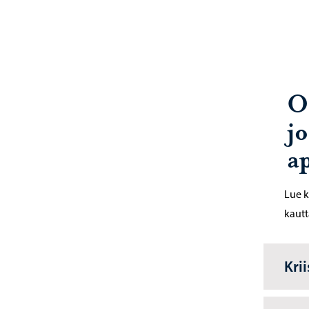
O
j
a
Lue k
kautt
Kri