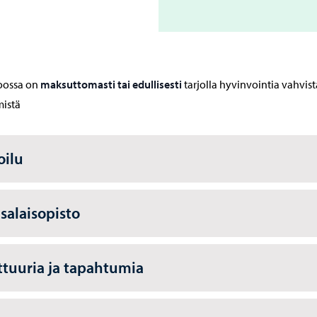
oossa on
maksuttomasti tai edullisesti
tarjolla hyvinvointia vahvis
mistä
oilu
salaisopisto
ttuuria ja tapahtumia