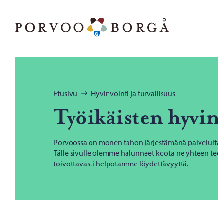
Siirry sisältöön
Porvoo – Siirry kotisivulle
Selaa:
Etusivu
Hyvinvointi ja turvallisuus
Työi­käis­ten hy­vin
Porvoossa on monen tahon järjestämänä palveluita j
Tälle sivulle olemme halunneet koota ne yhteen tee
toivottavasti helpotamme löydettävyyttä.