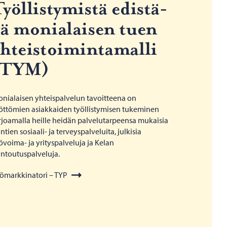
yöl­lis­ty­mis­tä edis­tä­
ä mo­nia­lai­sen tuen
h­teis­toi­min­ta­mal­li
(TYM)
nialaisen yhteispalvelun tavoitteena on
öttömien asiakkaiden työllistymisen tukeminen
rjoamalla heille heidän palvelutarpeensa mukaisia
ntien sosiaali- ja terveyspalveluita, julkisia
övoima- ja yrityspalveluja ja Kelan
ntoutuspalveluja.
ömarkkinatori – TYP