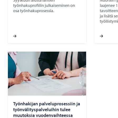
Syyskuun alusta lähtien
Nuorten ty
työnhakuprofiilin julkaiseminen on
laajenee 1
osa työnhakuprosessia.
tavoitteen
ja lisätä 
työllistym
Työn­ha­ki­jan pal­ve­lu­pro­ses­siin ja
työn­vä­li­tys­pal­ve­lui­hin tulee
muu­tok­sia vuo­den­vaih­tees­sa