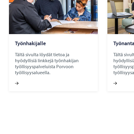
Työn­ha­ki­jal­le
Työ­nan­ta­
Tältä sivulta löydät tietoa ja
Tältä sivul
hyödyllisiä linkkejä työnhakijan
hyödyllisi
työllisyyspalveluista Porvoon
työllisyys
työllisyysalueella.
työllisyysa