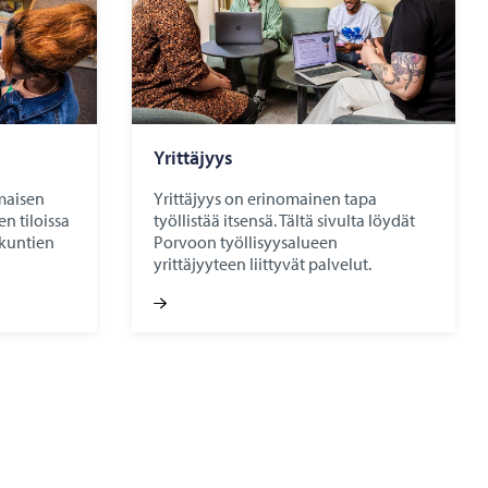
Yrit­tä­jyys
maisen
Yrittäjyys on erinomainen tapa
n tiloissa
työllistää itsensä. Tältä sivulta löydät
 kuntien
Porvoon työllisyysalueen
yrittäjyyteen liittyvät palvelut.