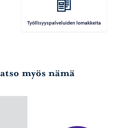
Työl­li­syys­pal­ve­lui­den lo­mak­kei­ta
atso myös nämä