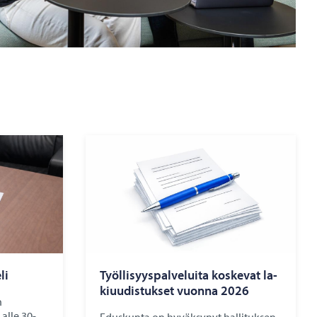
li
Työl­li­syys­pal­ve­lui­ta kos­ke­vat la­
ki­uu­dis­tuk­set vuon­na 2026
n
 alle 30-