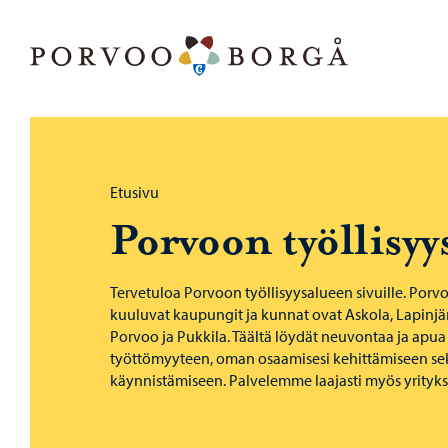
Siirry sisältöön
Porvoo – Siirry kotisivulle
Selaa:
Etusivu
Por­voon työl­li­syy­
Tervetuloa Porvoon työllisyysalueen sivuille. Porv
kuuluvat kaupungit ja kunnat ovat Askola, Lapinjärv
Porvoo ja Pukkila. Täältä löydät neuvontaa ja apu
työttömyyteen, oman osaamisesi kehittämiseen se
käynnistämiseen. Palvelemme laajasti myös yrityksi