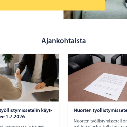
Ajankohtaista
yöl­lis­ty­mis­se­te­lin käyt­
Nuor­ten työl­lis­ty­mis­se­te­
­nee 1.7.2026
Nuorten työllistymisseteli o
valtionavustus, jolla tuetaan