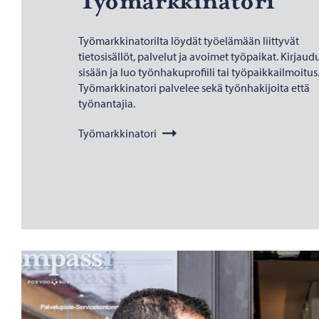
Työ­mark­ki­na­to­ri
Työmarkkinatorilta löydät työelämään liittyvät
tietosisällöt, palvelut ja avoimet työpaikat. Kirjaud
sisään ja luo työnhakuprofiili tai työpaikkailmoitus
Työmarkkinatori palvelee sekä työnhakijoita että
työnantajia.
Työmarkkinatori