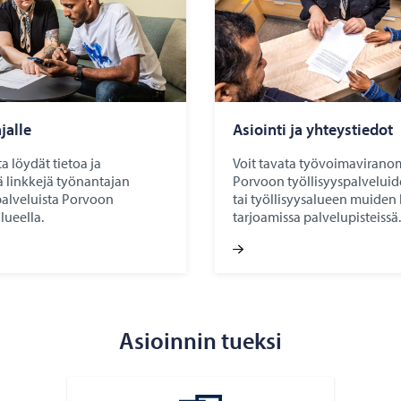
jal­le
Asioin­ti ja yh­teys­tie­dot
ta löydät tietoa ja
Voit tavata työvoimavirano
ä linkkejä työnantajan
Porvoon työllisyyspalveluide
palveluista Porvoon
tai työllisyysalueen muiden
lueella.
tarjoamissa palvelupisteissä.
Asioinnin tueksi