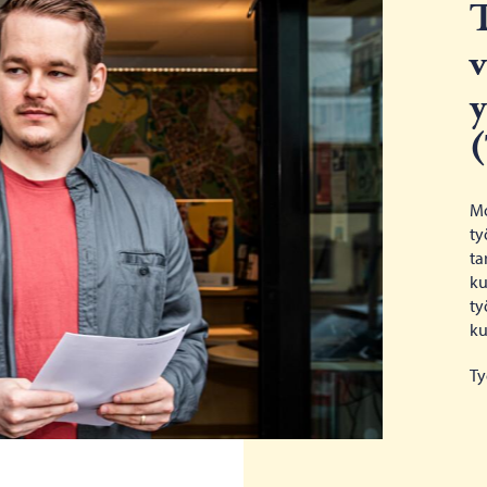
T
v
y
Mo
ty
ta
ku
ty
ku
Ty