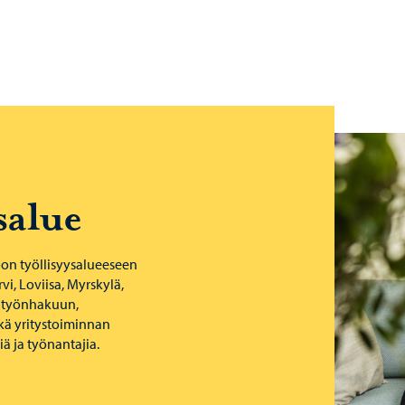
sa­lue
oon työllisyysalueeseen
i, Loviisa, Myrskylä,
a työnhakuun,
kä yritystoiminnan
ä ja työnantajia.