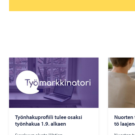
Työn­ha­ku­pro­fii­li tulee osak­si
Nuor­ten t
työn­ha­kua 1.9. al­kaen
tö laa­je