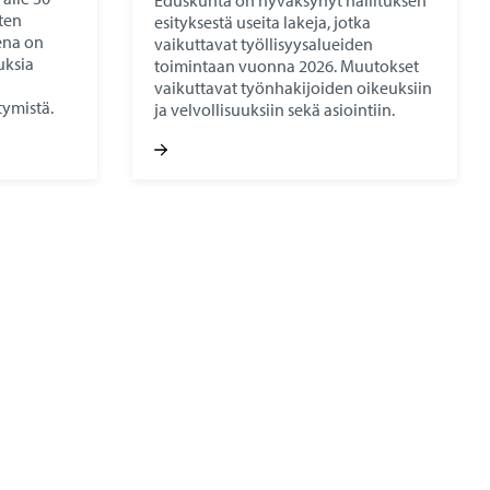
Eduskunta on hyväksynyt hallituksen
ten
esityksestä useita lakeja, jotka
eena on
vaikuttavat työllisyysalueiden
uksia
toimintaan vuonna 2026. Muutokset
vaikuttavat työnhakijoiden oikeuksiin
tymistä.
ja velvollisuuksiin sekä asiointiin.