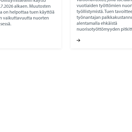
öllistymissetelin käyttö
vuotiaiden työttömien nuor
.7.2026 alkaen. Muutosten
työllistymistä. Tuen tavoitt
a on helpottaa tuen käyttöä
työnantajan palkkakustann
sen vaikuttavuutta nuorten
alentamalla ehkäistä
isessä.
nuorisotyöttömyyden pitkit