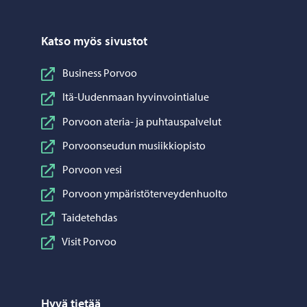
Katso myös sivustot
Business Porvoo
Itä-Uudenmaan hyvinvointialue
Porvoon ateria- ja puhtauspalvelut
Porvoonseudun musiikkiopisto
Porvoon vesi
Porvoon ympäristöterveydenhuolto
Taidetehdas
Visit Porvoo
Hyvä tietää