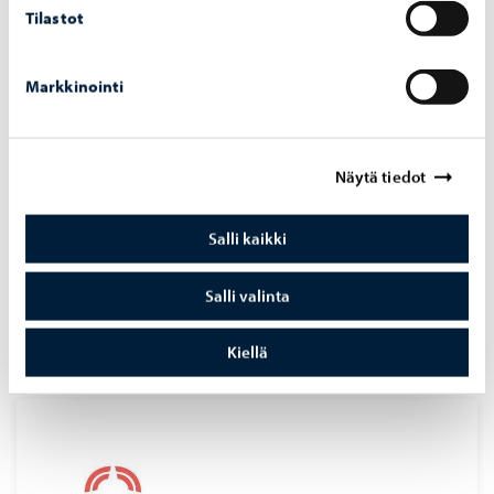
Tilastot
Markkinointi
Näytä tiedot
Salli kaikki
Posintra
Salli valinta
Posintran yrityskehittäjät palvelevat Porvoossa ja
Lapinjärvellä toimivia yrityksiä
Kiellä