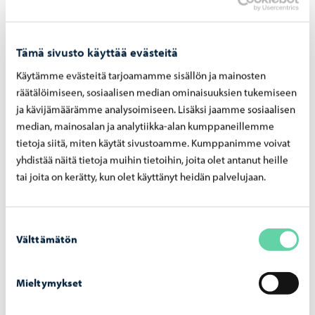
Tämä sivusto käyttää evästeitä
Käytämme evästeitä tarjoamamme sisällön ja mainosten
räätälöimiseen, sosiaalisen median ominaisuuksien tukemiseen
ja kävijämäärämme analysoimiseen. Lisäksi jaamme sosiaalisen
median, mainosalan ja analytiikka-alan kumppaneillemme
Kuntakohtaiset työllisyyden edistämispalvelut
tietoja siitä, miten käytät sivustoamme. Kumppanimme voivat
yhdistää näitä tietoja muihin tietoihin, joita olet antanut heille
Askola
tai joita on kerätty, kun olet käyttänyt heidän palvelujaan.
Lapinjärvi
Loviisa
Myrskylä
Suostumuksen
Porvoo
Välttämätön
valinta
Pukkila
Mieltymykset