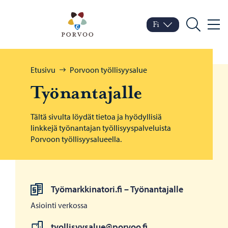
Siirry sisältöön
Porvoo – Siirry kotisivul
Fi
Valik
Vaihda kieltä
Nykyinen kieli: Suomi
Hae
Selaa:
Etusivu
Porvoon työllisyysalue
Työ­nan­ta­jal­le
Tältä sivulta löydät tietoa ja hyödyllisiä
linkkejä työnantajan työllisyyspalveluista
Porvoon työllisyysalueella.
Työmarkkinatori.fi – Työnantajalle
Asiointi verkossa
tyollisyysalue@porvoo.fi