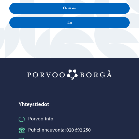
Osittain
En
Porvoo – Siirr
Yhteystiedot
Porvoo-info
Puhelinneuvonta: 020 692 250