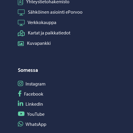
Yhteystietohakemisto
Sähköinen asiointi ePorvoo
Verkkokauppa
Kartat ja paikkatiedot
Kuvapankki
Somessa
Seuraa Instagram
Instagram
Seuraa Facebook
Facebook
Seuraa LinkedIn
LinkedIn
Seuraa YouTube
YouTube
Jaa WhatsApp
WhatsApp