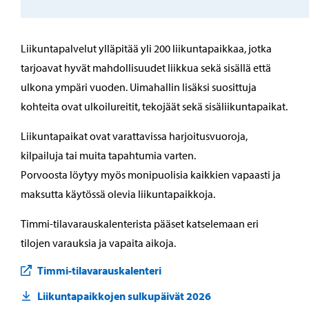
Liikuntapalvelut ylläpitää yli 200 liikuntapaikkaa, jotka
tarjoavat hyvät mahdollisuudet liikkua sekä sisällä että
ulkona ympäri vuoden. Uimahallin lisäksi suosittuja
kohteita ovat ulkoilureitit, tekojäät sekä sisäliikuntapaikat.
Liikuntapaikat ovat varattavissa harjoitusvuoroja,
kilpailuja tai muita tapahtumia varten.
Porvoosta löytyy myös monipuolisia kaikkien vapaasti ja
maksutta käytössä olevia liikuntapaikkoja.
Timmi-tilavarauskalenterista pääset katselemaan eri
tilojen varauksia ja vapaita aikoja.
Timmi-tilavarauskalenteri
Liikuntapaikkojen sulkupäivät 2026