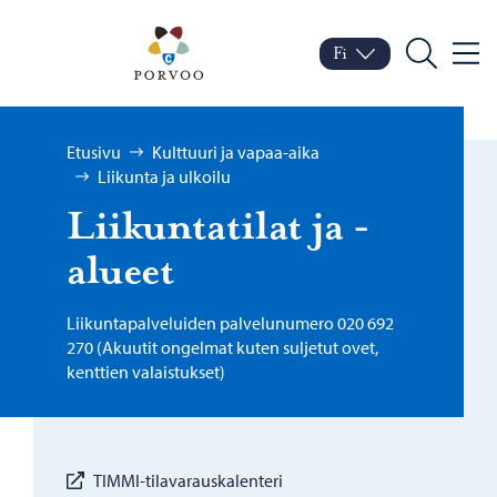
Siirry sisältöön
Porvoo – Siirry kotisivul
Fi
Valik
Vaihda kieltä
Nykyinen kieli: Suomi
Hae
Selaa:
Etusivu
Kulttuuri ja vapaa-aika
Liikunta ja ulkoilu
Lii­kun­ta­ti­lat ja -​
alueet
Liikuntapalveluiden palvelunumero 020 692
270 (Akuutit ongelmat kuten suljetut ovet,
kenttien valaistukset)
TIMMI-tilavarauskalenteri