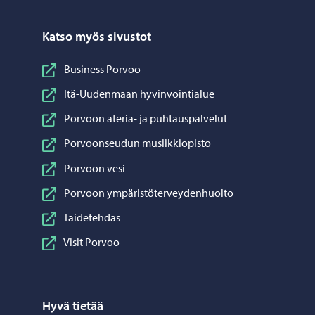
Katso myös sivustot
Business Porvoo
Itä-Uudenmaan hyvinvointialue
Porvoon ateria- ja puhtauspalvelut
Porvoonseudun musiikkiopisto
Porvoon vesi
Porvoon ympäristöterveydenhuolto
Taidetehdas
Visit Porvoo
Hyvä tietää