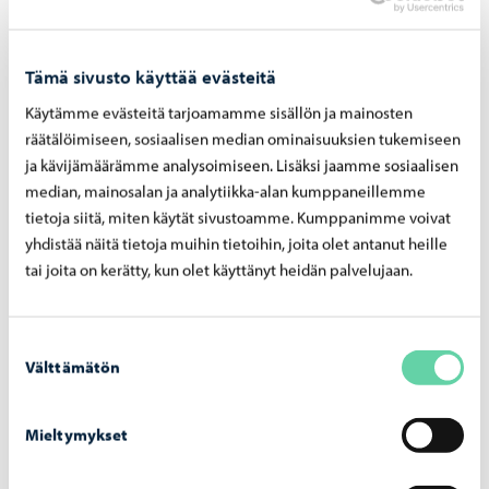
Tämä sivusto käyttää evästeitä
Käytämme evästeitä tarjoamamme sisällön ja mainosten
räätälöimiseen, sosiaalisen median ominaisuuksien tukemiseen
Hin­nas­to ja vuo­ro­jen ha­ke­mi­nen
ja kävijämäärämme analysoimiseen. Lisäksi jaamme sosiaalisen
median, mainosalan ja analytiikka-alan kumppaneillemme
tietoja siitä, miten käytät sivustoamme. Kumppanimme voivat
yhdistää näitä tietoja muihin tietoihin, joita olet antanut heille
tai joita on kerätty, kun olet käyttänyt heidän palvelujaan.
Suostumuksen
Välttämätön
valinta
Mieltymykset