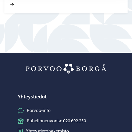
Porvoo – Siirr
Yhteystiedot
Porvoo-info
Puhelinneuvonta: 020 692 250
Yhteystietohakemisto