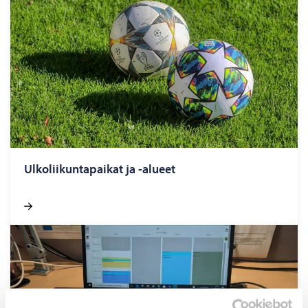
Ul­ko­lii­kun­ta­pai­kat ja -​alueet