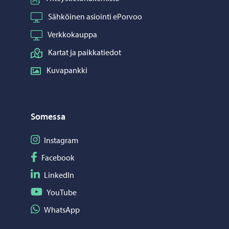
Sähköinen asiointi ePorvoo
Verkkokauppa
Kartat ja paikkatiedot
Kuvapankki
Somessa
Seuraa Instagram
Instagram
Seuraa Facebook
Facebook
Seuraa LinkedIn
LinkedIn
Seuraa YouTube
YouTube
Jaa WhatsApp
WhatsApp