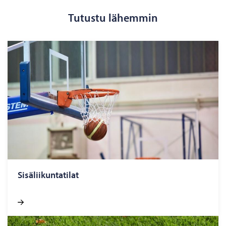
Tutustu lähemmin
Si­sä­lii­kun­ta­ti­lat