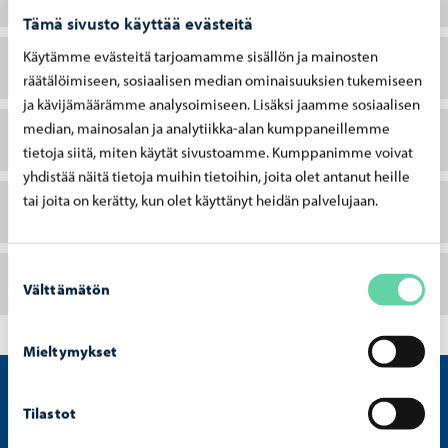
Tämä sivusto käyttää evästeitä
Käytämme evästeitä tarjoamamme sisällön ja mainosten
Monitoimitila: harjoitus- tai kokoustila
räätälöimiseen, sosiaalisen median ominaisuuksien tukemiseen
ja kävijämäärämme analysoimiseen. Lisäksi jaamme sosiaalisen
median, mainosalan ja analytiikka-alan kumppaneillemme
Luento- ja kokoustiloja
tietoja siitä, miten käytät sivustoamme. Kumppanimme voivat
yhdistää näitä tietoja muihin tietoihin, joita olet antanut heille
tai joita on kerätty, kun olet käyttänyt heidän palvelujaan.
Sauna ja saunakabinetti
Suostumuksen
Kuntosali
Välttämätön
valinta
Mieltymykset
Tilastot