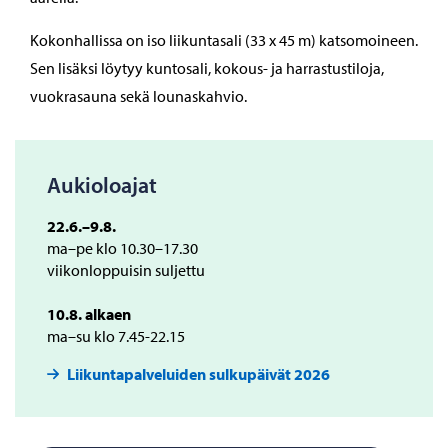
Kokonhallissa on iso liikuntasali (33 x 45 m) katsomoineen.
Sen lisäksi löytyy kuntosali, kokous- ja harrastustiloja,
vuokrasauna sekä lounaskahvio.
Aukioloajat
22.6.–9.8.
ma–pe klo 10.30–17.30
viikonloppuisin suljettu
10.8. alkaen
ma–su klo 7.45-22.15
Liikuntapalveluiden sulkupäivät 2026