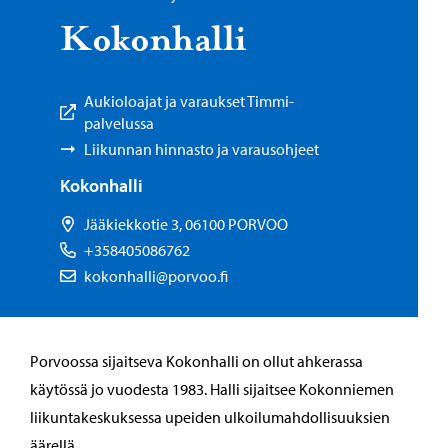
Ko­kon­hal­li
Aukioloajat ja varaukset Timmi-
palvelussa
Liikunnan hinnasto ja varausohjeet
Kokonhalli
Jääkiekkotie 3, 06100 PORVOO
+358405086762
kokonhalli@porvoo.fi
Porvoossa sijaitseva Kokonhalli on ollut ahkerassa
käytössä jo vuodesta 1983. Halli sijaitsee Kokonniemen
liikuntakeskuksessa upeiden ulkoilumahdollisuuksien
äärellä.