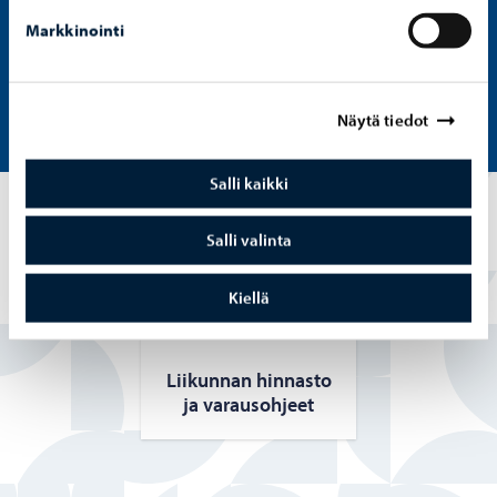
Markkinointi
Varaa tilat Timmi-palvelussa
Timmi
Näytä tiedot
Salli kaikki
Katso myös
Salli valinta
Kiellä
Lii­kun­nan hin­nas­to
ja va­raus­oh­jeet