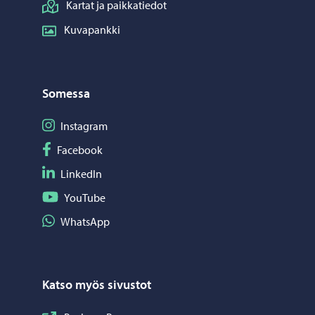
Kartat ja paikkatiedot
Kuvapankki
Somessa
Seuraa Instagram
Instagram
Seuraa Facebook
Facebook
Seuraa LinkedIn
LinkedIn
Seuraa YouTube
YouTube
Jaa WhatsApp
WhatsApp
Katso myös sivustot