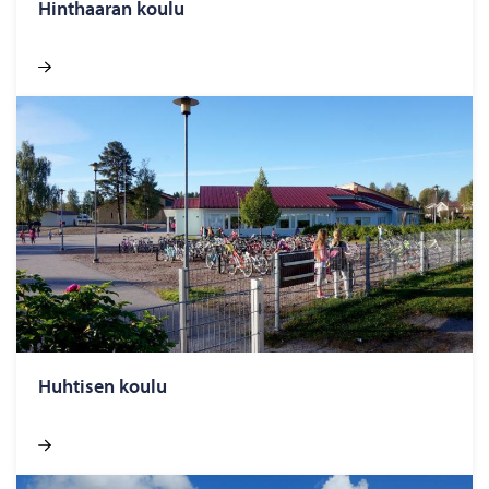
Hint­haa­ran koulu
Huh­ti­sen koulu