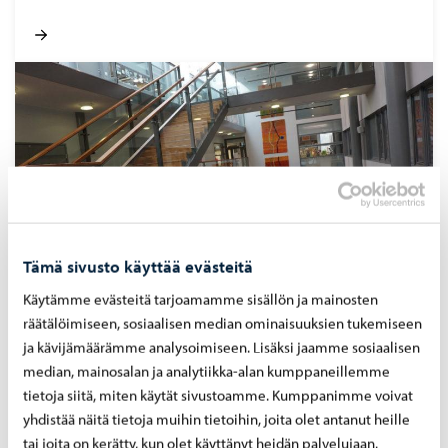
Tämä sivusto käyttää evästeitä
Käytämme evästeitä tarjoamamme sisällön ja mainosten
räätälöimiseen, sosiaalisen median ominaisuuksien tukemiseen
Pääs­ky­tien koulu
ja kävijämäärämme analysoimiseen. Lisäksi jaamme sosiaalisen
median, mainosalan ja analytiikka-alan kumppaneillemme
tietoja siitä, miten käytät sivustoamme. Kumppanimme voivat
yhdistää näitä tietoja muihin tietoihin, joita olet antanut heille
tai joita on kerätty, kun olet käyttänyt heidän palvelujaan.