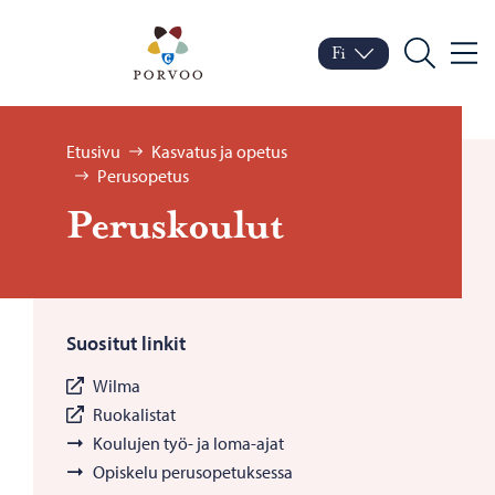
Siirry sisältöön
Porvoo – Siirry kotisivul
Fi
Valik
Vaihda kieltä
Nykyinen kieli: Suomi
Hae
Selaa:
Etusivu
Kasvatus ja opetus
Perusopetus
Pe­rus­kou­lut
Suositut linkit
Wilma
Ruokalistat
Koulujen työ- ja loma-ajat
Opiskelu perusopetuksessa