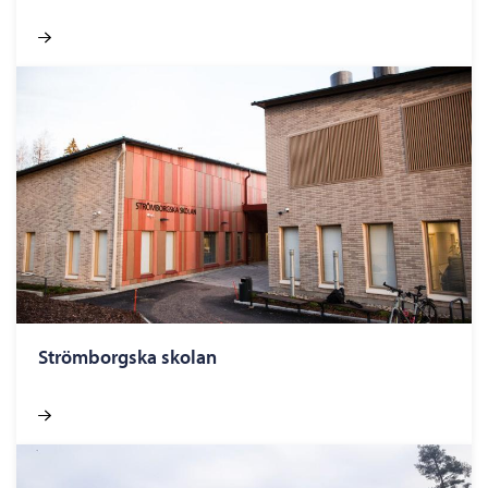
Ström­borgs­ka sko­lan