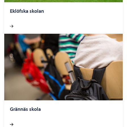
Eklöfs­ka sko­lan
Grän­näs skola