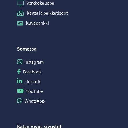
Verkkokauppa
Kartat ja paikkatiedot
Kuvapankki
Somessa
Seuraa Instagram
Instagram
Seuraa Facebook
Facebook
Seuraa LinkedIn
LinkedIn
Seuraa YouTube
YouTube
Jaa WhatsApp
WhatsApp
Katso myös sivustot