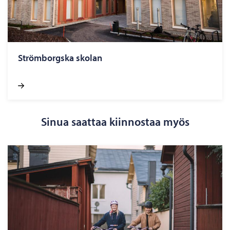
Ström­borgs­ka sko­lan
Sinua saattaa kiinnostaa myös