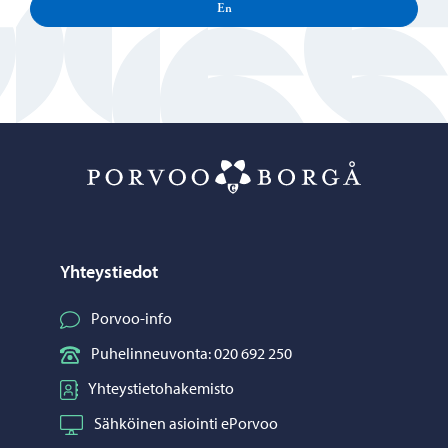
En
Porvoo – Siirr
Yhteystiedot
Porvoo-info
Puhelinneuvonta: 020 692 250
Yhteystietohakemisto
Sähköinen asiointi ePorvoo