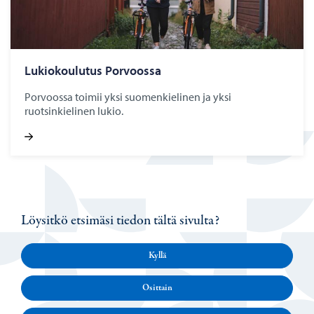
Lu­kio­kou­lu­tus Por­voos­sa
Porvoossa toimii yksi suomenkielinen ja yksi
ruotsinkielinen lukio.
Löysitkö etsimäsi tiedon tältä sivulta?
Kyllä
Osittain