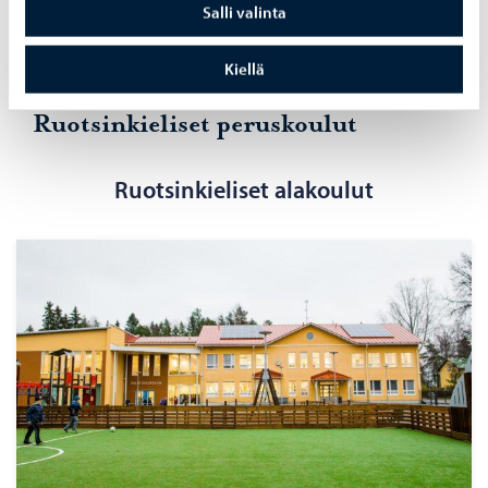
Yksityinen Fredrika-koulu
Salli valinta
Kiellä
Ruotsinkieliset peruskoulut
Ruotsinkieliset alakoulut