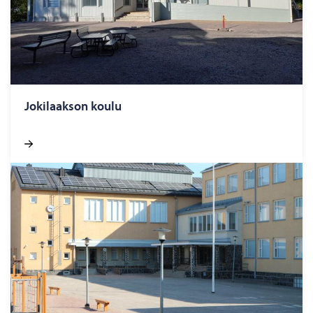
Jo­ki­laak­son koulu