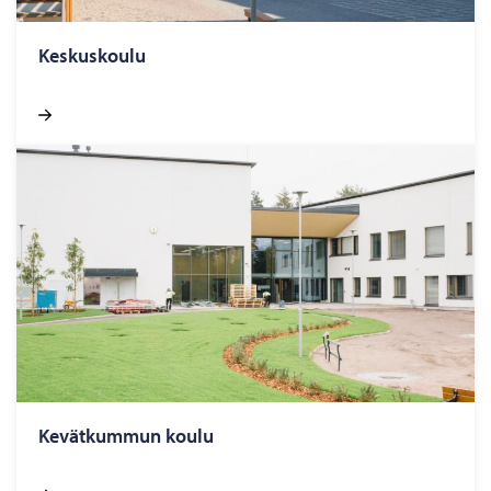
Kes­kus­kou­lu
Ke­vät­kum­mun koulu