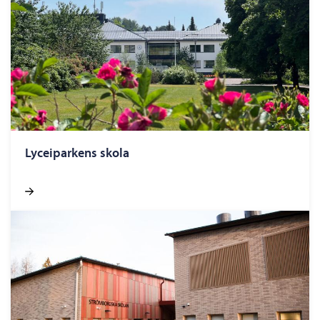
Lycei­par­kens skola