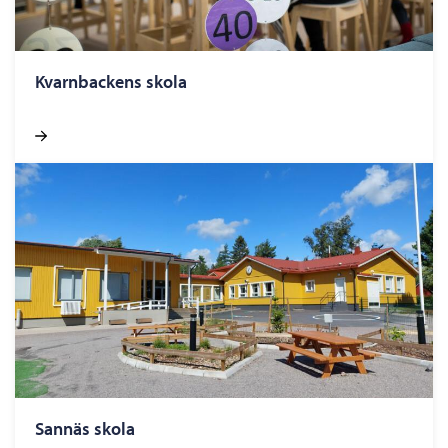
Kvarn­bac­kens skola
San­näs skola