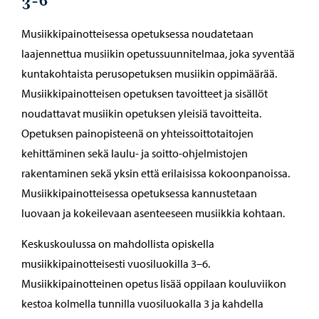
3-6
Musiikkipainotteisessa opetuksessa noudatetaan
laajennettua musiikin opetussuunnitelmaa, joka syventää
kuntakohtaista perusopetuksen musiikin oppimäärää.
Musiikkipainotteisen opetuksen tavoitteet ja sisällöt
noudattavat musiikin opetuksen yleisiä tavoitteita.
Opetuksen painopisteenä on yhteissoittotaitojen
kehittäminen sekä laulu- ja soitto-ohjelmistojen
rakentaminen sekä yksin että erilaisissa kokoonpanoissa.
Musiikkipainotteisessa opetuksessa kannustetaan
luovaan ja kokeilevaan asenteeseen musiikkia kohtaan.
Keskuskoulussa on mahdollista opiskella
musiikkipainotteisesti vuosiluokilla 3–6.
Musiikkipainotteinen opetus lisää oppilaan kouluviikon
kestoa kolmella tunnilla vuosiluokalla 3 ja kahdella