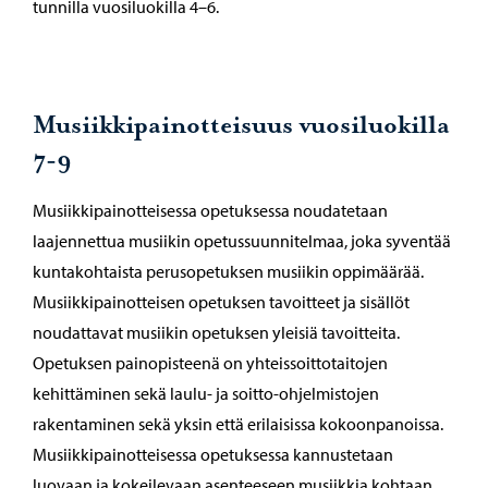
tunnilla vuosiluokilla 4–6.
Musiikkipainotteisuus vuosiluokilla
7-9
Musiikkipainotteisessa opetuksessa noudatetaan
laajennettua musiikin opetussuunnitelmaa, joka syventää
kuntakohtaista perusopetuksen musiikin oppimäärää.
Musiikkipainotteisen opetuksen tavoitteet ja sisällöt
noudattavat musiikin opetuksen yleisiä tavoitteita.
Opetuksen painopisteenä on yhteissoittotaitojen
kehittäminen sekä laulu- ja soitto-ohjelmistojen
rakentaminen sekä yksin että erilaisissa kokoonpanoissa.
Musiikkipainotteisessa opetuksessa kannustetaan
luovaan ja kokeilevaan asenteeseen musiikkia kohtaan.