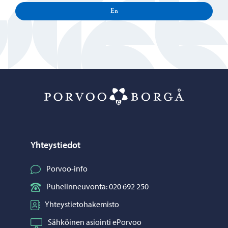
En
Porvoo – Siirr
Yhteystiedot
Porvoo-info
Puhelinneuvonta: 020 692 250
Yhteystietohakemisto
Sähköinen asiointi ePorvoo