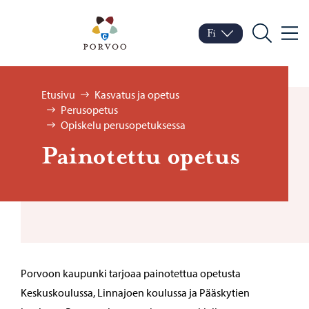
Siirry sisältöön
Porvoo – Siirry kotisivul
Fi
Valik
Vaihda kieltä
Nykyinen kieli: Suomi
Hae
Selaa:
Etusivu
Kasvatus ja opetus
Perusopetus
Opiskelu perusopetuksessa
Pai­no­tet­tu ope­tus
Porvoon kaupunki tarjoaa painotettua opetusta
Keskuskoulussa, Linnajoen koulussa ja Pääskytien