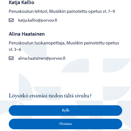
Katja Kallio
Peruskoulun lehtori, Musiikin painotettu opetus vl. 7–9
katja.kallio@porvoo.fi
Alina Haatainen
Peruskoulun luokanopettaja, Musiikin painotettu opetus
vl. 3–6
alina.haatainen@porvoo.fi
Löysitkö etsimäsi tiedon tältä sivulta?
Kyllä
Osittain