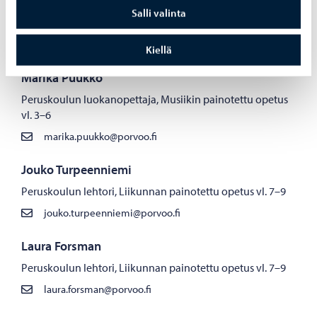
Salli valinta
Yhteystiedot
Kiellä
Marika Puukko
Peruskoulun luokanopettaja, Musiikin painotettu opetus
vl. 3–6
marika.puukko@porvoo.fi
Jouko Turpeenniemi
Peruskoulun lehtori, Liikunnan painotettu opetus vl. 7–9
jouko.turpeenniemi@porvoo.fi
Laura Forsman
Peruskoulun lehtori, Liikunnan painotettu opetus vl. 7–9
laura.forsman@porvoo.fi