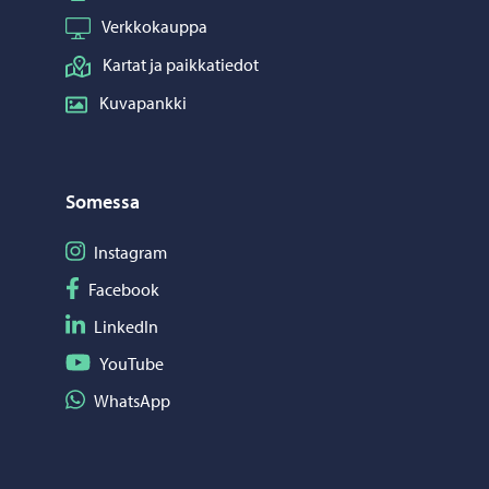
Verkkokauppa
Kartat ja paikkatiedot
Kuvapankki
Somessa
Seuraa Instagram
Instagram
Seuraa Facebook
Facebook
Seuraa LinkedIn
LinkedIn
Seuraa YouTube
YouTube
Jaa WhatsApp
WhatsApp