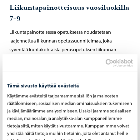
Liikuntapainotteisuus vuosiluokilla
7-9
Liikuntapainotteisessa opetuksessa noudatetaan
laajennettua liikunnan opetussuunnitelmaa, joka
syventää kuntakohtaista perusopetuksen liikunnan
oppimäärää. Painotetussa liikunnan opetuksessa
hyödynnetään Olympiakomitean Kasva urheilijaksi -
ohjelmaa sekä tehdään yhteistyötä Itä-Uudenmaan
urheiluakatemian kanssa. Opetuksen painopisteenä on
Tämä sivusto käyttää evästeitä
laadukkaan ja monipuolisen liikunnan mahdollistaminen
Käytämme evästeitä tarjoamamme sisällön ja mainosten
sekä nuoren kehittymisen tukeminen urheilijapolulla.
räätälöimiseen, sosiaalisen median ominaisuuksien tukemiseen
Liikuntapainotteisen opetuksen tavoitteena on vahvistaa
ja kävijämäärämme analysoimiseen. Lisäksi jaamme sosiaalisen
median, mainosalan ja analytiikka-alan kumppaneillemme
nuoren urheilijan motorisia perustaitoja, ja sitä kautta
tietoja siitä, miten käytät sivustoamme. Kumppanimme voivat
kehittää häntä urheilijana eteenpäin.
yhdistää näitä tietoja muihin tietoihin, joita olet antanut heille