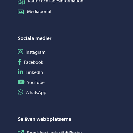
Kartor och lägesinformation
Mediaportal
Sociala medier
Följ på Instagram
Instagram
Följ på Facebook
Facebook
Följ på LinkedIn
LinkedIn
Följ på YouTube
YouTube
Dela på WhatsApp
WhatsApp
Se även webbplatserna
Borgå kost- och städtjänster