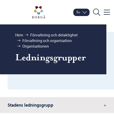
Hoppa till innehåll
Porvoo – Gå till startsid
Sv
Meny
Byt språk
Nuvarande språk: Sven
Sök
Bläddra:
Hem
Förvaltning och delaktighet
Förvaltning och organisation
Organisationen
Ledningsgrupper
Stadens ledningsgrupp