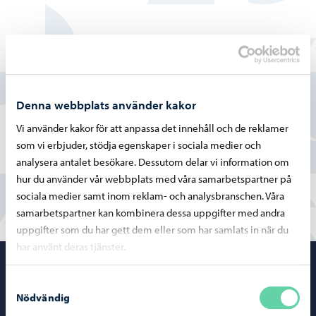
Hittade du vad du sökte?
Ja
Denna webbplats använder kakor
Vi använder kakor för att anpassa det innehåll och de reklamer
Delvis
som vi erbjuder, stödja egenskaper i sociala medier och
Nej
analysera antalet besökare. Dessutom delar vi information om
hur du använder vår webbplats med våra samarbetspartner på
sociala medier samt inom reklam- och analysbranschen. Våra
samarbetspartner kan kombinera dessa uppgifter med andra
uppgifter som du har gett dem eller som har samlats in när du
har använt deras tjänster.
Porvoo – Gå ti
Samtyckesval
Nödvändig