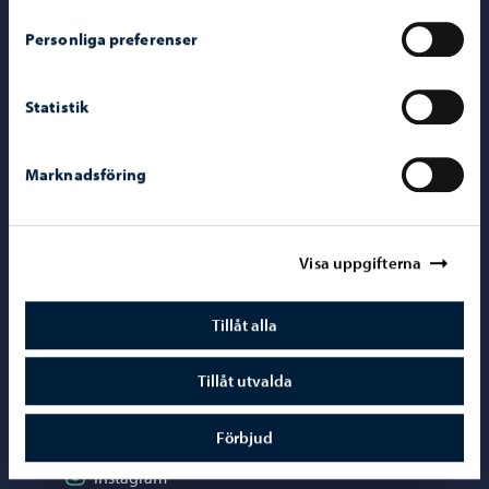
Personliga preferenser
Kontaktuppgifter
Borgåinfo
Statistik
Telefonrådgivning: 020 692 250
Kontaktuppgifter
Marknadsföring
Elektroniska tjänster (ePorvoo)
Nätbutik
Visa uppgifterna
Kartor och lägesinformation
Tillåt alla
Mediaportal
Tillåt utvalda
Sociala medier
Förbjud
Följ på Instagram
Instagram