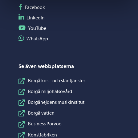
Följ på Facebook
Facebook
Följ på LinkedIn
LinkedIn
Följ på YouTube
YouTube
Dela på WhatsApp
WhatsApp
Se även webbplatserna
Borgå kost- och städtjänster
Borgå miljöhälsovård
Borgånejdens musikinstitut
Borgå vatten
Business Porvoo
Konstfabriken