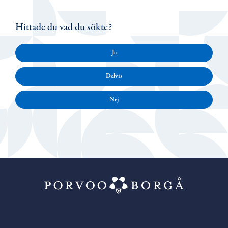
Hittade du vad du sökte?
Ja
Delvis
Nej
Porvoo – Gå ti