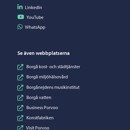
Följ på LinkedIn
LinkedIn
Följ på YouTube
YouTube
Dela på WhatsApp
WhatsApp
Se även webbplatserna
Borgå kost- och städtjänster
Borgå miljöhälsovård
Borgånejdens musikinstitut
Borgå vatten
Business Porvoo
Konstfabriken
Visit Porvoo