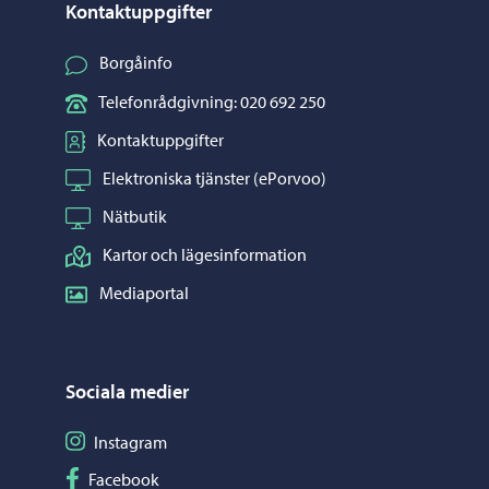
Kontaktuppgifter
Borgåinfo
Telefonrådgivning: 020 692 250
Kontaktuppgifter
Elektroniska tjänster (ePorvoo)
Nätbutik
Kartor och lägesinformation
Mediaportal
Sociala medier
Följ på Instagram
Instagram
Följ på Facebook
Facebook