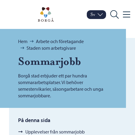
Hoppa till innehåll
Porvoo – Gå till startsid
Sv
Meny
Byt språk
Nuvarande språk: Sven
Sök
Bläddra:
Hem
Arbete och företagande
Staden som arbetsgivare
Sommarjobb
Borgå stad erbjuder ett par hundra
sommararbetsplatser. Vi behöver
semestervikarier, säsongarbetare och unga
sommarjobbare.
På denna sida
Upplevelser från sommarjobb