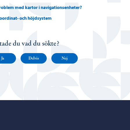
roblem med kartor i navigationsenheter?
oordinat- och höjdsystem
tade du vad du sökte?
Ja
Delvis
Nej
Porvoo – Gå till startsidan