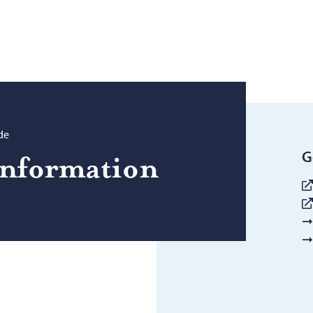
de
G
information