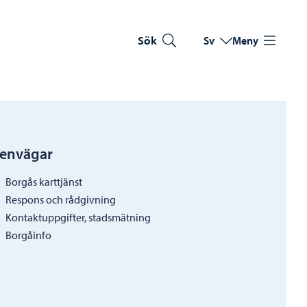
Sök
Sv
Meny
Byt språk
Nuvarande språk: Sve
envägar
Borgås karttjänst
Respons och rådgivning
Kontaktuppgifter, stadsmätning
Borgåinfo