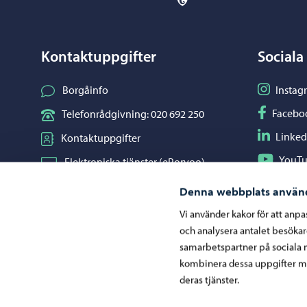
Kontaktuppgifter
Sociala
Följ på I
Borgåinfo
Instag
Följ på F
Facebo
Telefonrådgivning: 020 692 250
Följ på L
Linked
Kontaktuppgifter
Följ på Y
YouT
Elektroniska tjänster (ePorvoo)
Dela på 
Whats
Nätbutik
Denna webbplats använ
Kartor och lägesinformation
Vi använder kakor för att anp
och analysera antalet besöka
Mediaportal
samarbetspartner på sociala 
kombinera dessa uppgifter me
deras tjänster.