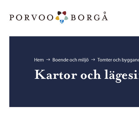
Hoppa till innehåll
Porvoo – Gå till startsidan
Bläddra:
Hem
Boende och miljö
Tomter och byggan
Kartor och läges