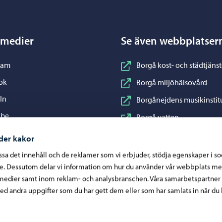
 medier
Se även webbplatser
nstagram
ram
Borgå kost- och städtjänst
acebook
ok
Borgå miljöhälsovård
inkedIn
In
Borgånejdens musikinstit
ouTube
ube
Borgå vatten
WhatsApp
App
Business Porvoo
der kakor
Konstfabriken
assa det innehåll och de reklamer som vi erbjuder, stödja egenskaper i s
re. Dessutom delar vi information om hur du använder vår webbplats me
Visit Porvoo
medier samt inom reklam- och analysbranschen. Våra samarbetspartner
Östra Nylands välfärdsom
d andra uppgifter som du har gett dem eller som har samlats in när du 