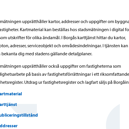
mätningen upprätthåller kartor, addresser och uppgifter om byggn
astigheter. Kartmaterial kan beställas hos stadsmätningen i digital f
 som utskrifter för olika ändamål. I Borgås karttjänst hittar du kartor,
oton, adresser, serviceobjekt och områdesindelningar. I tjänsten kan
 bekanta dig med stadens gällande detaljplaner.
mätningen upprätthåller också uppgifter om fastigheterna som
ghetsarbete på basis av fastighetsförrättningar i ett riksomfattand
ghetsregister. Utdrag ur fastighetsregister och lagfart säljs på Borgåin
artmaterial
arttjänst
ubliceringstillstånd
ddresser