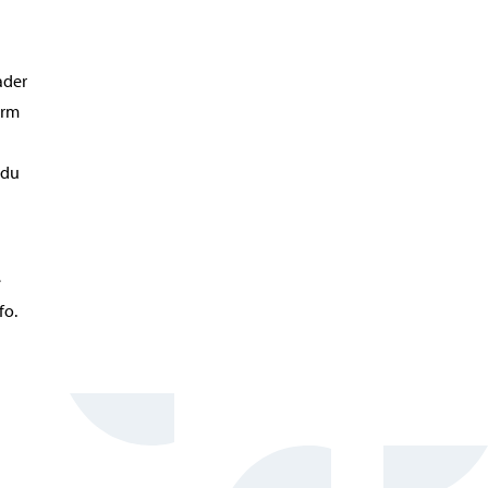
ader
orm
 du
e
fo.