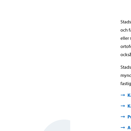
Stads
och f
eller
ortof
också
Stads
myndi
fasti
K
K
P
A