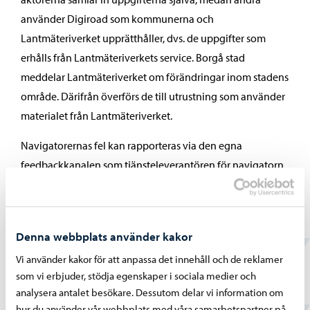
använder Digiroad som kommunerna och
Lantmäteriverket upprätthåller, dvs. de uppgifter som
erhålls från Lantmäteriverkets service. Borgå stad
meddelar Lantmäteriverket om förändringar inom stadens
område. Därifrån överförs de till utrustning som använder
materialet från Lantmäteriverket.
Navigatorernas fel kan rapporteras via den egna
feedbackkanalen som tjänsteleverantören för navigatorn
har.
Fel i Borgå stads guidekarta kan rapporteras via stadens
elektroniska sidor för respons eller ta kontakt till
Denna webbplats använder kakor
stadsmätning.
Vi använder kakor för att anpassa det innehåll och de reklamer
som vi erbjuder, stödja egenskaper i sociala medier och
analysera antalet besökare. Dessutom delar vi information om
hur du använder vår webbplats med våra samarbetspartner på