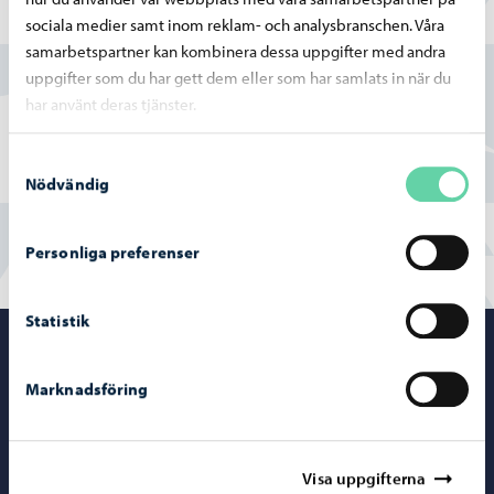
Hittade du vad du sökte?
sociala medier samt inom reklam- och analysbranschen. Våra
samarbetspartner kan kombinera dessa uppgifter med andra
uppgifter som du har gett dem eller som har samlats in när du
Ja
har använt deras tjänster.
Delvis
Samtyckesval
Nödvändig
Nej
Personliga preferenser
Statistik
Porvoo – Gå ti
Marknadsföring
Kontaktuppgifter
Visa uppgifterna