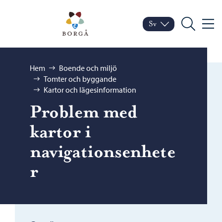
Hoppa till innehåll
Porvoo – Gå till startsid
Sv
Meny
Byt språk
Nuvarande språk: Sven
Sök
Bläddra:
Hem
Boende och miljö
Tomter och byggande
Kartor och lägesinformation
Problem med
kartor i
navigationsenhete
r