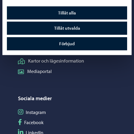
Borgåinfo
Tillåt alla
Telefonrådgivning: 020 692 250
Tillåt utvalda
Kontaktuppgifter
Elektroniska tjänster (ePorvoo)
Förbjud
Nätbutik
Kartor och lägesinformation
Mediaportal
Sociala medier
Följ på Instagram
Instagram
Följ på Facebook
Facebook
Följ på LinkedIn
LinkedIn