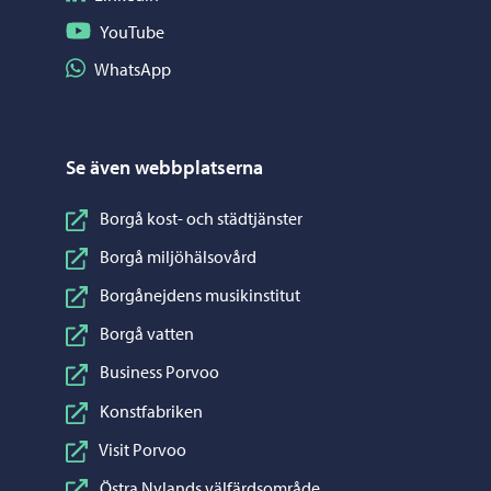
Följ på YouTube
YouTube
Dela på WhatsApp
WhatsApp
Se även webbplatserna
Borgå kost- och städtjänster
Borgå miljöhälsovård
Borgånejdens musikinstitut
Borgå vatten
Business Porvoo
Konstfabriken
Visit Porvoo
Östra Nylands välfärdsområde