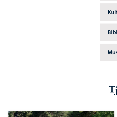
Kul
Bib
Mus
T