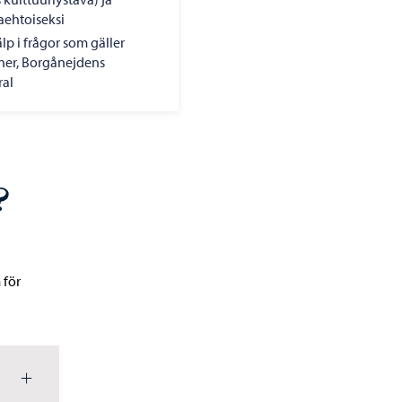
aehtoiseksi
lp i frågor som gäller
oner, Borgånejdens
ral
?
 för