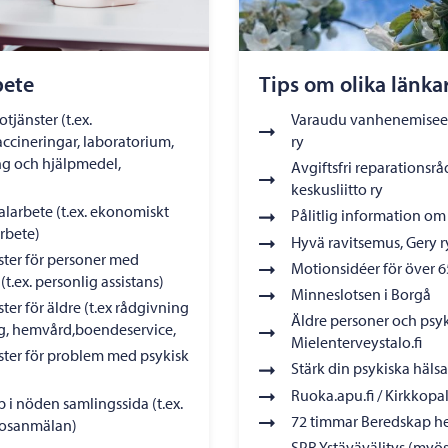
bete
Tips om olika länka
tjänster (t.ex.
Varaudu vanhenemiseen
ccineringar, laboratorium,
ry
ing och hjälpmedel,
Avgiftsfri reparationsr
keskusliitto ry
alarbete (t.ex. ekonomiskt
Pålitlig information om
rbete)
Hyvä ravitsemus, Gery r
ster för personer med
Motionsidéer för över 65
t.ex. personlig assistans)
Minneslotsen i Borgå
ter för äldre (t.ex rådgivning
Äldre personer och psyk
g, hemvård,boendeservice,
Mielenterveystalo.fi
ster för problem med psykisk
Stärk din psykiska hälsa,
Ruoka.apu.fi / Kirkkopal
 i nöden samlingssida (t.ex.
72 timmar Beredskap 
orosanmälan)
SPR Ystävävälitys (myös