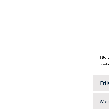
I Bor
stärk
Fril
Med