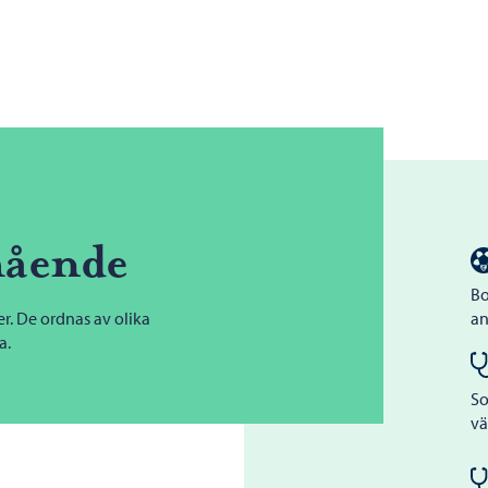
mående
Bo
er. De ordnas av olika
an
a.
So
vä