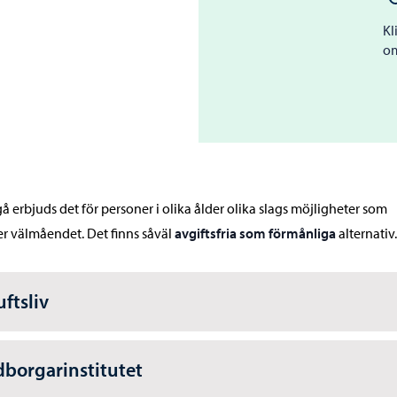
Kl
om
gå erbjuds det för personer i olika ålder olika slags möjligheter som
er välmåendet. Det finns såväl
avgiftsfria som förmånliga
alternativ.
uftsliv
borgarinstitutet