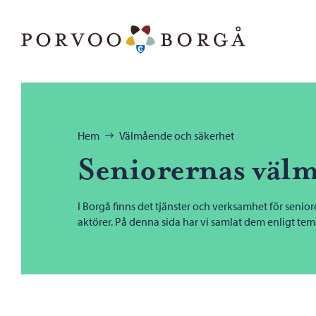
Hoppa till innehåll
Porvoo – Gå till startsidan
Bläddra:
Hem
Välmående och säkerhet
Seniorernas väl
I Borgå finns det tjänster och verksamhet för senior
aktörer. På denna sida har vi samlat dem enligt tem