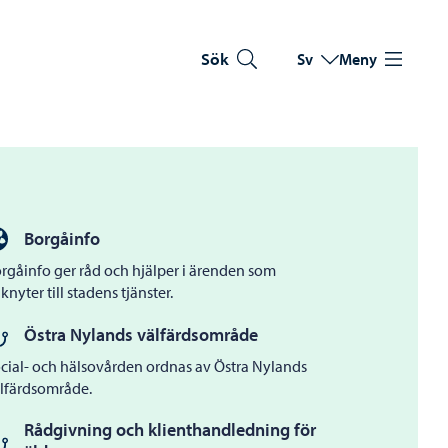
Sök
Sv
Meny
Byt språk
Nuvarande språk: Sve
Borgåinfo
rgåinfo ger råd och hjälper i ärenden som
knyter till stadens tjänster.
Östra Nylands välfärdsområde
cial- och hälsovården ordnas av Östra Nylands
lfärdsområde.
Rådgivning och klienthandledning för