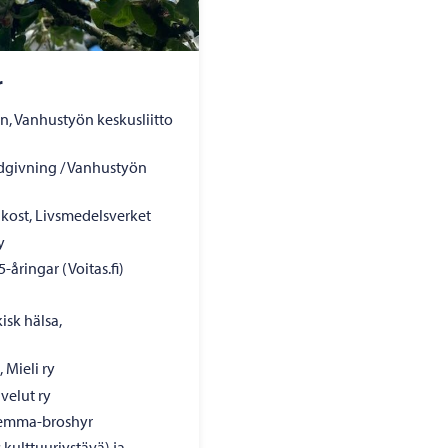
r
, Vanhustyön keskusliitto
ådgivning / Vanhustyön
 kost, Livsmedelsverket
y
-åringar (Voitas.fi)
isk hälsa,
 Mieli ry
velut ry
hemma-broshyr
 kulttuuriystävä) ja