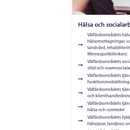
Hälsa och socialar
Välfärdsområdets hälso
hälsomottagningar, va
tandvård, rehabiliter
Minnespoliklilniken)
Välfärdsområdets soci
stöd och vuxensociala
Välfärdsområdets tjän
funktionsnedsättning (
Välfärdsområdets tjäns
och klienthandlednin
Välfärdsområdets tjän
hälsa och rusmedel
Välfärdsområdets hjälp
hälsojour, tandjour, 