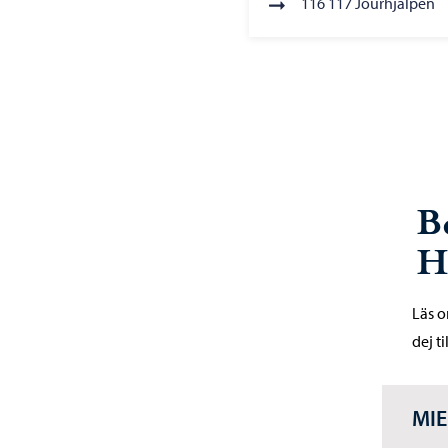
116 117 Jourhjälpen
B
H
Läs o
dej ti
MIE