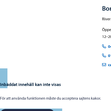
Bo
Rive
Öppet
12–20
0
0
c
Inbäddat innehåll kan inte visas
För att använda funktionen måste du acceptera sajtens kakor.