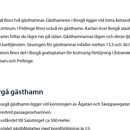
gå finns två gästhamnar. Gästhamnen i Borgå ligger vid östra åstran
centrum. I Pellinge finns också en gästhamn. Kartan över Borgå stad
amn hittar du lägre ner på sidan. Gästhamnarnas lägen och deras tj
 i karttjänsten. Säsongen för gästhamnar infaller mellan 15.5 och 30.9
tom finns det i Borgå gratisplatser för kortvarig förtöjning i åstrand
ars och Pellinge.
rgå gästhamn
orgå gästhamn ligger vid korsningen av Ågatan och Skepparegatan
redvid passagerarhamnen.
vståndet till Salutorget ca 500 meter.
ntalet gästbåtplatser med bomförtöjning är 23.