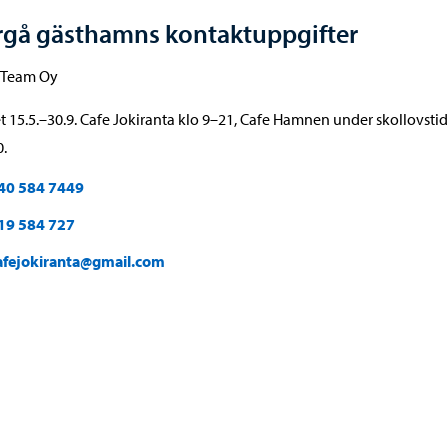
rgå gästhamns kontaktuppgifter
r Team Oy
 15.5.–30.9. Cafe Jokiranta klo 9–21, Cafe Hamnen under skollovstide
.
40 584 7449
19 584 727
afejokiranta@gmail.com