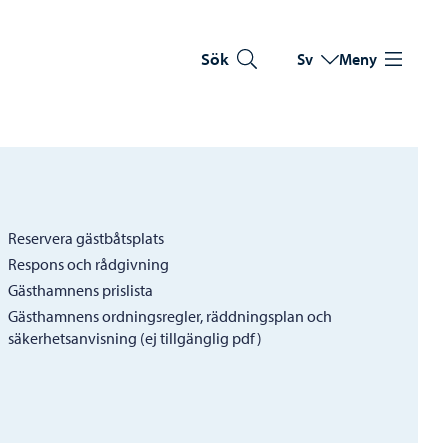
Sök
Sv
Meny
Byt språk
Nuvarande språk: Sve
Reservera gästbåtsplats
Respons och rådgivning
Gästhamnens prislista
Gästhamnens ordningsregler, räddningsplan och
säkerhetsanvisning (ej tillgänglig pdf)