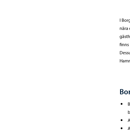
I Bor
nära 
gästh
finns
Dessu
Hamm
Bo
B
b
A
A