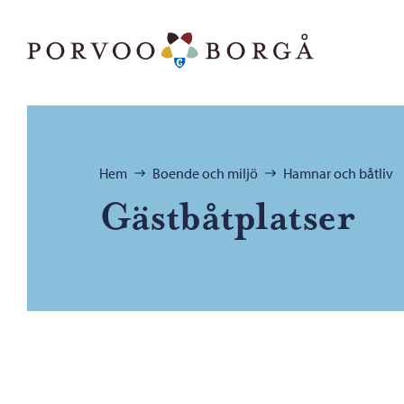
Hoppa till innehåll
Porvoo – Gå till startsidan
Bläddra:
Hem
Boende och miljö
Hamnar och båtliv
Gästbåtplatser