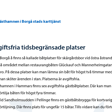
ästhamnen i Borgå stads karttjänst
iftsfria tidsbegränsade platser
 Borgå å finns så kallade båtplatser för skärgårdsbor vid östra åstran
å området mellan restaurangbåten Glückauf och Mannerheimgata
ro. På dessa platser kan man lämna sin båt för högst två timmar me
an sköter ärenden i stan. Platserna är avgiftsfria.
 hamnen i Hammars finns sex avgiftsfria gästbåtplatser. Där kan man
örtöja båten för högst fyra timmar.
id Sandholmsudden i Pellinge finns en gästbåtsbrygga för kortvari
örtöjning. Där finns plats för ungefär 15 båtar. Tills vidare kan du för