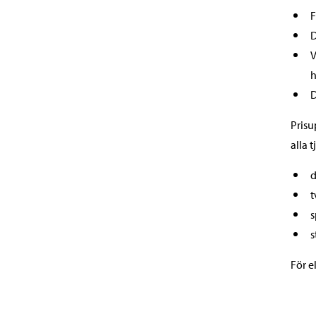
F
D
V
h
D
Prisu
alla 
d
t
s
s
För e