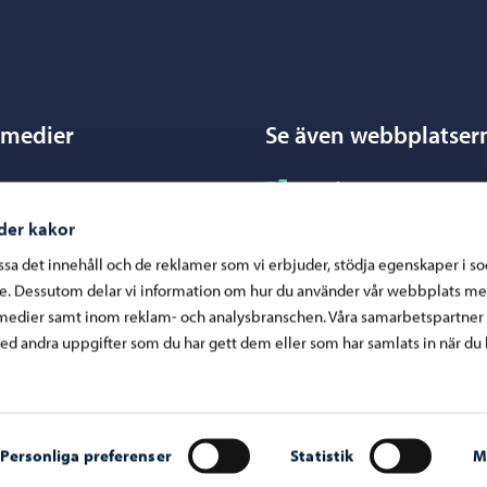
Porvoo – Gå till startsidan
 medier
Se även webbplatser
nstagram
ram
Borgå kost- och städtjänst
acebook
ok
Borgå miljöhälsovård
der kakor
inkedIn
In
Borgånejdens musikinstit
assa det innehåll och de reklamer som vi erbjuder, stödja egenskaper i s
re. Dessutom delar vi information om hur du använder vår webbplats me
ouTube
ube
Borgå vatten
medier samt inom reklam- och analysbranschen. Våra samarbetspartner
WhatsApp
App
Business Porvoo
d andra uppgifter som du har gett dem eller som har samlats in när du 
Konstfabriken
Visit Porvoo
Östra Nylands välfärdsom
Personliga preferenser
Statistik
M