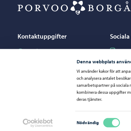
Kontaktuppgifter
Sociala
Följ på I
Borgåinfo
Instag
Följ på F
Facebo
Telefonrådgivning: 020 692 250
Denna webbplats använ
Följ på L
Linked
Kontaktuppgifter
Vi använder kakor för att anp
och analysera antalet besöka
Följ på Y
YouT
Elektroniska tjänster (ePorvoo)
samarbetspartner på sociala 
Dela på 
Whats
Nätbutik
kombinera dessa uppgifter me
deras tjänster.
Kartor och lägesinformation
Mediaportal
Samtyckesval
Nödvändig