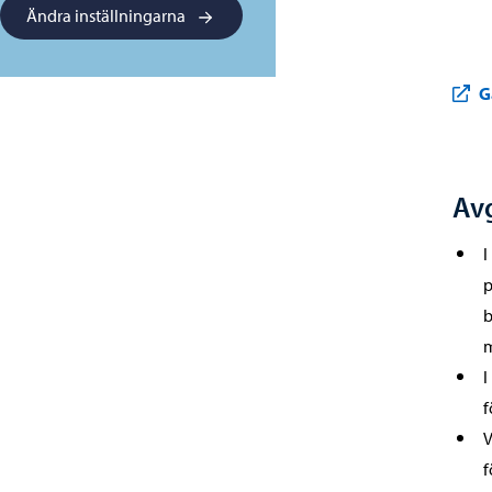
Ändra inställningarna
G
Avg
I
p
b
m
I
f
V
f