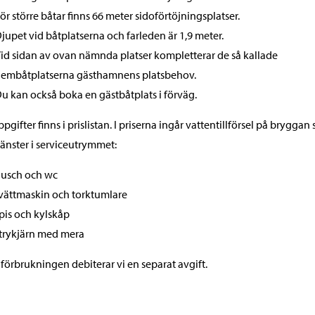
ör större båtar finns 66 meter sidoförtöjningsplatser.
jupet vid båtplatserna och farleden är 1,9 meter.
id sidan av ovan nämnda platser kompletterar de så kallade
embåtplatserna gästhamnens platsbehov.
u kan också boka en gästbåtplats i förväg.
ppgifter finns i prislistan. I priserna ingår vattentillförsel på bryggan
tjänster i serviceutrymmet:
usch och wc
vättmaskin och torktumlare
pis och kylskåp
trykjärn med mera
lförbrukningen debiterar vi en separat avgift.