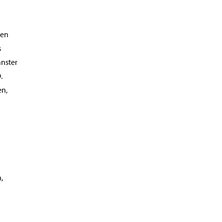
den
s
änster
.
en,
,