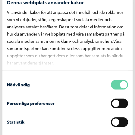
Denna webbplats använder kakor
Oy Kokonhalli Ab
Vi använder kakor för att anpassa det innehåll och de reklamer
Porvoon Seudun Asuntosäätiö, Borgånejdens
som vi erbjuder, stödja egenskaper i sociala medier och
bostadsstiftelse
analysera antalet besökare. Dessutom delar vi information om
Porvoo Event Factory Oy Ab
hur du använder vår webbplats med våra samarbetspartner på
Kesk. kiinteistö Oy Porvoon Piispantalo
sociala medier samt inom reklam- och analysbranschen. Våra
Borgå hyresbostäder Ab
samarbetspartner kan kombinera dessa uppgifter med andra
Gammelbackan Liikekeskus Oy
uppgifter som du har gett dem eller som har samlats in när du
har använt deras tjänster.
Ab Svartså Vattenverk, Mustijoen Vesilaitos
Kokonniemen liikuntakeskus Oy
Samtyckesval
Nödvändig
Samkommuner
Personliga preferenser
Uudenmaan Liitto
Statistik