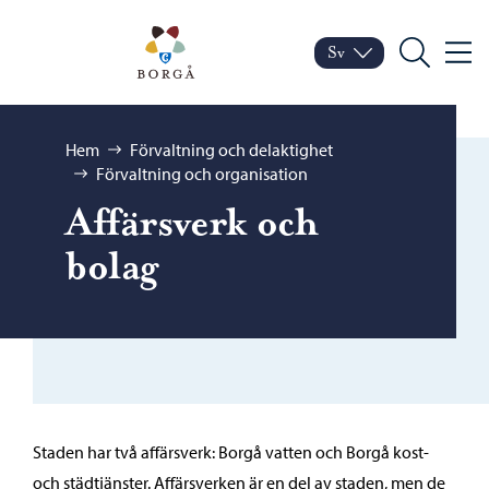
Hoppa till innehåll
Porvoo – Gå till startsid
Sv
Meny
Byt språk
Nuvarande språk: Sven
Sök
Bläddra:
Hem
Förvaltning och delaktighet
Förvaltning och organisation
Affärsverk och
bolag
Staden har två affärsverk: Borgå vatten och Borgå kost-
och städtjänster. Affärsverken är en del av staden, men de