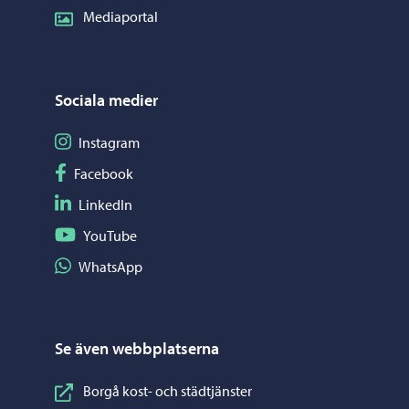
Mediaportal
Sociala medier
Följ på Instagram
Instagram
Följ på Facebook
Facebook
Följ på LinkedIn
LinkedIn
Följ på YouTube
YouTube
Dela på WhatsApp
WhatsApp
Se även webbplatserna
Borgå kost- och städtjänster