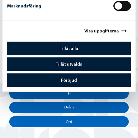
Marknadsföring
Intressesamfund
Rosk´n Roll
Visa uppgifterna
Borgå folkakademi Ab
Posintra Oy
Tillåt alla
Tillåt utvalda
Hittade du vad du sökte?
Förbjud
Ja
Delvis
Nej