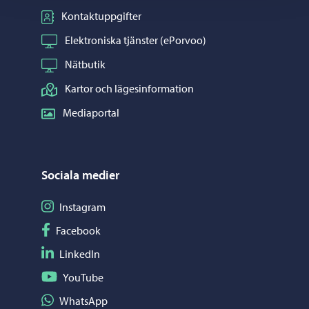
Kontaktuppgifter
Elektroniska tjänster (ePorvoo)
Nätbutik
Kartor och lägesinformation
Mediaportal
Sociala medier
Följ på Instagram
Instagram
Följ på Facebook
Facebook
Följ på LinkedIn
LinkedIn
Följ på YouTube
YouTube
Dela på WhatsApp
WhatsApp