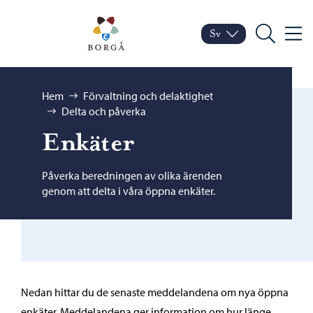
Hoppa till innehåll
Porvoo – Gå till startsid
Sv
Meny
Byt språk
Nuvarande språk: Sven
Sök
Bläddra:
Hem
Förvaltning och delaktighet
Delta och påverka
Enkäter
Påverka beredningen av olika ärenden
genom att delta i våra öppna enkäter.
Nedan hittar du de senaste meddelandena om nya öppna
enkäter. Meddelandena ger information om hur länge