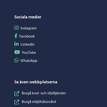
Sociala medier
Följ på Instagram
Instagram
Följ på Facebook
Facebook
Följ på LinkedIn
LinkedIn
Följ på YouTube
YouTube
Dela på WhatsApp
WhatsApp
Se även webbplatserna
Borgå kost- och städtjänster
Borgå miljöhälsovård