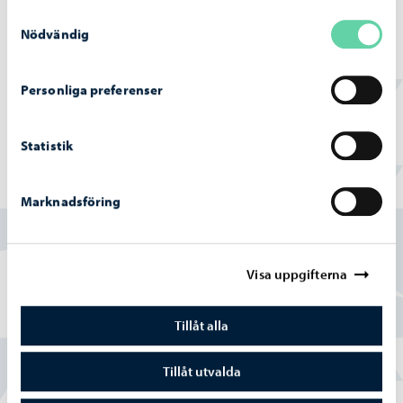
Samtyckesval
Nödvändig
Mera meddelanden om enkäter
Personliga preferenser
Statistik
Hittade du vad du sökte?
Marknadsföring
Ja
Visa uppgifterna
Delvis
Nej
Tillåt alla
Tillåt utvalda