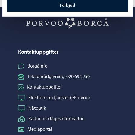
Förbjud
Porvoo – Gå ti
Kontaktuppgifter
Borgåinfo
Telefonrådgivning: 020 692 250
Kontaktuppgifter
Elektroniska tjänster (ePorvoo)
Nätbutik
Kartor och lägesinformation
Mediaportal