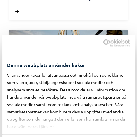
Denna webbplats använder kakor
Vi använder kakor för att anpassa det innehåll och de reklamer
som vi erbjuder, stödja egenskaper i sociala medier och
analysera antalet besökare. Dessutom delar vi information om
hur du använder vår webbplats med våra samarbetspartner på
sociala medier samt inom reklam- och analysbranschen. Våra
Enkät
–
10.02.2026
samarbetspartner kan kombinera dessa uppgifter med andra
Vill du påverka vinterunderhållet av gång-
uppgifter som du har gett dem eller som har samlats in när du
och cykelvägar?
har använt deras tjänster.