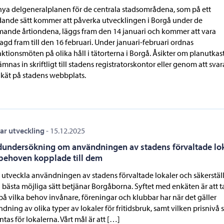
ya delgeneralplanen för de centrala stadsområdena, som på ett
ande sätt kommer att påverka utvecklingen i Borgå under de
nde årtiondena, läggs fram den 14 januari och kommer att vara
agd fram till den 16 februari. Under januari-februari ordnas
aktionsmöten på olika håll i tätorterna i Borgå. Åsikter om planutkas
ämnas in skriftligt till stadens registratorskontor eller genom att svar
kät på stadens webbplats.
ar utveckling
-
15.12.2025
undersökning om användningen av stadens förvaltade lok
behoven kopplade till dem
ll utveckla användningen av stadens förvaltade lokaler och säkerställ
 bästa möjliga sätt betjänar Borgåborna. Syftet med enkäten är att t
på vilka behov invånare, föreningar och klubbar har när det gäller
dning av olika typer av lokaler för fritidsbruk, samt vilken prisnivå
ntas för lokalerna. Vårt mål är att […]