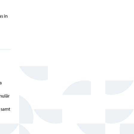
s in
a
mulär
 samt