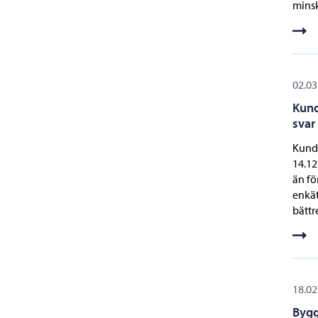
minsk
02.03
Kund
svar
Kund
14.12
än fö
enkät
bättr
18.02
Bygg