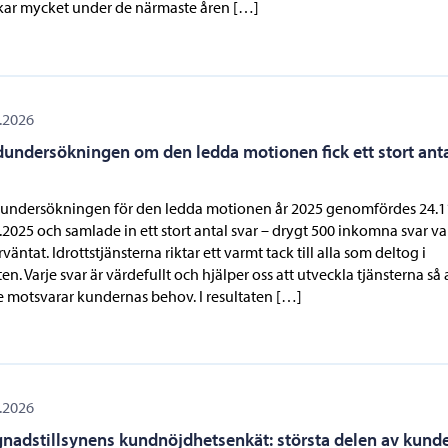
ar mycket under de närmaste åren […]
.2026
undersökningen om den ledda motionen fick ett stort ant
undersökningen för den ledda motionen år 2025 genomfördes 24.1
.2025 och samlade in ett stort antal svar – drygt 500 inkomna svar var
rväntat. Idrottstjänsterna riktar ett varmt tack till alla som deltog i
en. Varje svar är värdefullt och hjälper oss att utveckla tjänsterna så 
e motsvarar kundernas behov. I resultaten […]
.2026
nadstillsynens kundnöjdhetsenkät: största delen av kund