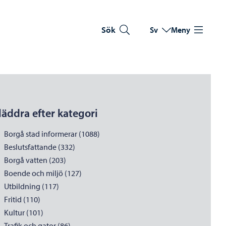
Sök
Sv
Meny
Byt språk
Nuvarande språk: Sve
läddra efter kategori
Borgå stad informerar (1088)
Beslutsfattande (332)
Borgå vatten (203)
Boende och miljö (127)
Utbildning (117)
Fritid (110)
Kultur (101)
Trafik och gator (86)