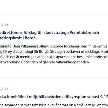
.2025
sdirektörens förslag till stadsstrategi: Framtidstro och
ndringskraft i Borgå
direktör Jani Pitkäniemi offentliggjorde torsdagen den 11 december 
ag till ny stadsstrategi för Borgå. Strategin beskriver utvecklingsrikt
gå och det är meningen att den ska styra stadens beslutsfattande oc
rsanvändning under den pågående fullmäktigeperioden.
.2025
rka innehållet i miljöhälsovårdens tillsynsplan senast 9.1
hälsovården samlar som bäst in invånarnas önskemål och åsikter för