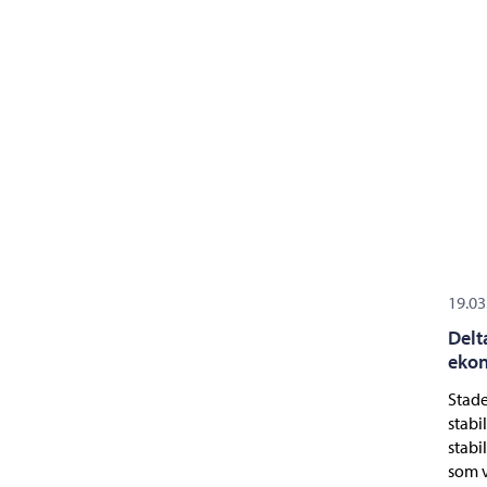
19.03
Delt
eko
Stade
stabi
stabi
som v