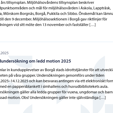
 års tillsynsplan. Miljöhälsovårdens tillsynsplan beskriver
punktsområden och mål för miljöhälsovården i Askola, Lappträsk,
a, Mörskom Borgnäs, Borgå, Pukkila och Sibbo. Önskemål kan lämna
till den 9 december. Miljöhälsosektionen i Borgå gav riktlinjer för
ningen vid sitt möte den 13 november och fastställer […]
.2025
undersökning om ledd motion 2025
mlar in kundupplevelser av Borgå stads idrottstjänster för att utveckl
teten på våra grupper. Undersökningen genomförs under tiden
.2025–14.12.2025 och kan besvaras antingen via ett elektroniskt for
 med en pappersblankett i simhallens och huvudbibliotekets aula.
sökningen gäller alla ledda grupper för vuxna, ungdomar och barn
sad motion. Obs! Undersökningen gäller inte självständiga […]