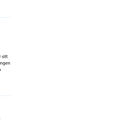
sitt
ningen
h
2