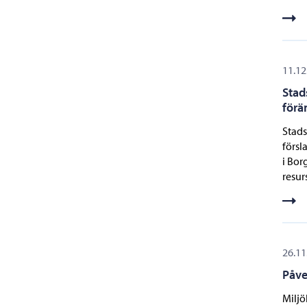
11.12
Stad
förä
Stads
försl
i Bor
resu
26.11
Påve
Miljö