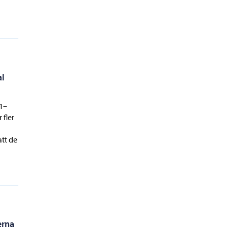
al
1–
 fler
att de
erna