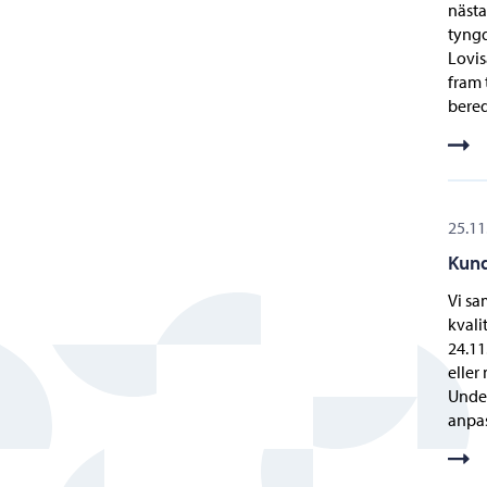
nästa
tyngd
Lovis
fram 
bered
25.11
Kund
Vi sa
kvali
24.11
eller
Under
anpas