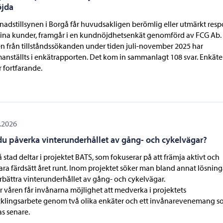
öjda
adstillsynen i Borgå får huvudsakligen berömlig eller utmärkt res
sina kunder, framgår i en kundnöjdhetsenkät genomförd av FCG Ab.
n från tillståndssökanden under tiden juli-november 2025 har
nställts i enkätrapporten. Det kom in sammanlagt 108 svar. Enkät
 fortfarande.
.2026
 du påverka vinterunderhållet av gång- och cykelvägar?
 stad deltar i projektet BATS, som fokuserar på att främja aktivt och
ara färdsätt året runt. Inom projektet söker man bland annat lösning
örbättra vinterunderhållet av gång- och cykelvägar.
 våren får invånarna möjlighet att medverka i projektets
klingsarbete genom två olika enkäter och ett invånarevenemang 
s senare.