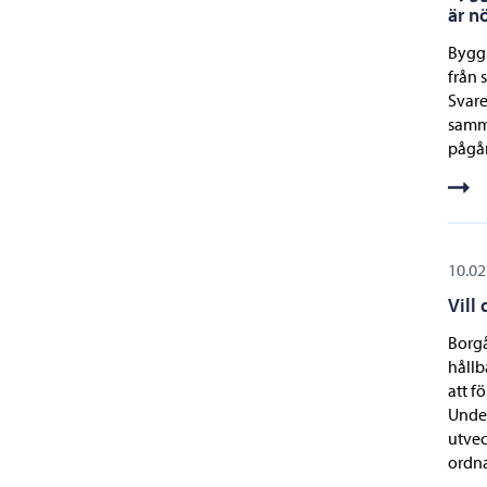
är n
Byggn
från 
Svare
samma
pågår
10.02
Vill
Borgå
hållb
att f
Under
utvec
ordna