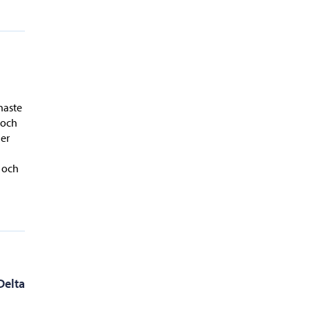
naste
 och
ler
 och
Delta