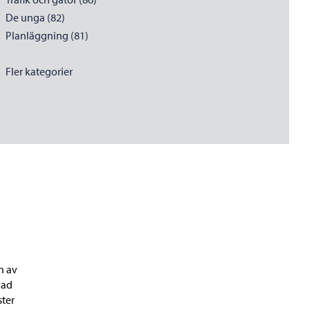
De unga (82)
Planläggning (81)
Fler kategorier
n av
vad
ster