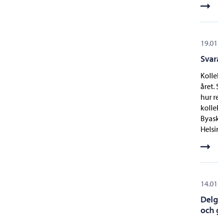
19.01
Svar
Kolle
året.
hur r
kolle
Byask
Helsi
14.01
Delg
och 