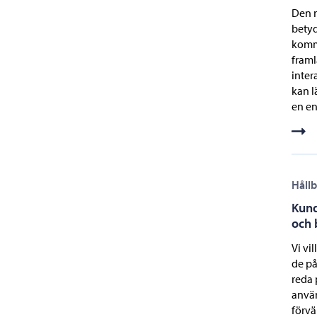
Den n
betyd
komma
framl
inter
kan l
en en
Hållb
Kund
och 
Vi vi
de på
reda 
använ
förvä