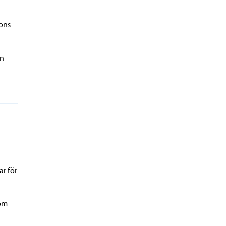
pons
en
ar för
som