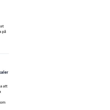
tet
a på
aler
a att
a
 som