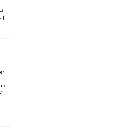
så
[…]
er
för
v