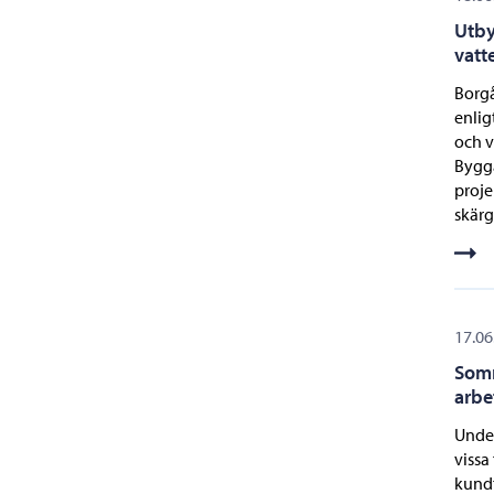
Utby
vatt
Borgå
enlig
och v
Bygga
proje
skärg
17.06
Somm
arbe
Under
vissa
kundt