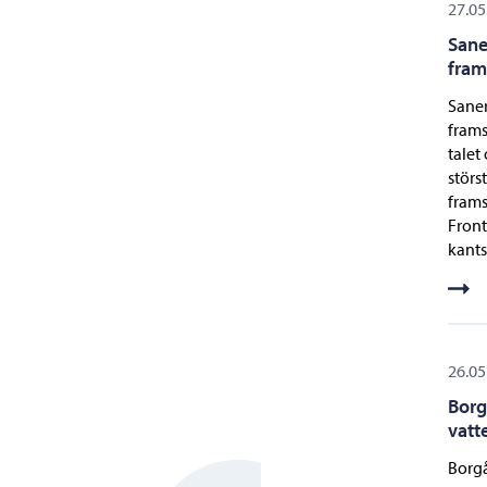
27.05
Sane
fram
Saner
frams
talet
störs
frams
Front
kants
26.05
Borg
vatt
Borgå