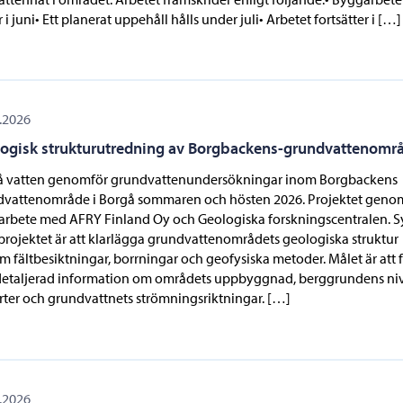
 i juni• Ett planerat uppehåll hålls under juli• Arbetet fortsätter i […]
.2026
ogisk strukturutredning av Borgbackens-grundvattenomr
å vatten genomför grundvattenundersökningar inom Borgbackens
dvattenområde i Borgå sommaren och hösten 2026. Projektet geno
arbete med AFRY Finland Oy och Geologiska forskningscentralen. S
rojektet är att klarlägga grundvattenområdets geologiska struktur
 fältbesiktningar, borrningar och geofysiska metoder. Målet är att 
detaljerad information om områdets uppbyggnad, berggrundens niv
rter och grundvattnets strömningsriktningar. […]
.2026