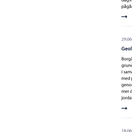
pågår
29.06
Geol
Borg
grun
i sam
med p
genom
mer 
jorda
18.06