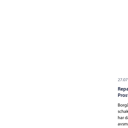
27.07
Repa
Pros
Borgå
schak
har d
avsma