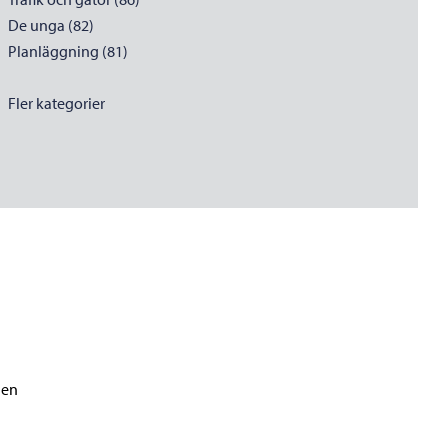
De unga (82)
Planläggning (81)
Fler kategorier
gen