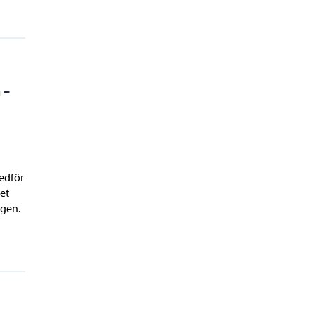
 –
edför
et
ägen.