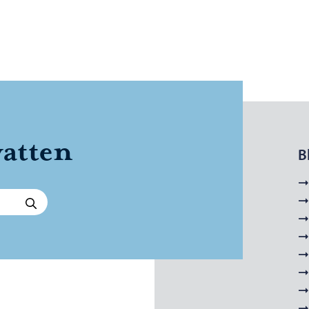
vatten
B
Sök