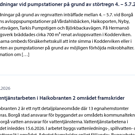
dningar vid pumpstationer på grund av störtregn 4. – 5.7
ningar på grund av regnvatten inträffade mellan 4. – 5.7. vid Borgå
ns avloppspumpstationer på Vårdahlsbäcken, Haikoporten, Nyby,
rtsvägen, Tarkis Pumpstigen och Björkbackavägen. På Hermansö
gsverk bräddades cirka 700 m³ renat avloppsvatten i Kodderviken.
arna ombeds försäkerhetsskull att inte simma i Kodderviken eller i
ten av pumpstationer på grund av möjligen förhöjda mikrobhalter.
rmation om […]
.2026
entjänstarbeten i Haikobranten 2 området framskrider
branten 2 är ett nytt detaljplaneområde där 13 egnahemstomter
ras. Borgå stad ansvarar för byggandet av områdets kommunaltekn
orgå vatten ansvarar för vattentjänsterna. Vattentjänstarbetena i
et inleddes 15.6.2026. I arbetet byggs vattenlednings-, spillvatten-
ttennät i området. Arbetet framskrider enligt följande:• Byggarbet