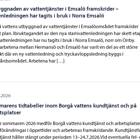
ggnaden av vattentjänster i Emsalö framskrider –
enledningen har tagits i bruk i Norra Emsalö
 vattens utbyggnad av vattentjänster i Emsalöområdet framskrider
t plan. Ibruktagandet av den nya stamvattenledningen har skett eta
attenledningen har nu tagits i bruk i Norra Emsalö, norr om Orrby.
rbetena mellan Hermansö och Emsalö har varit en del av ett större
kt där en ny vattenledning och tryckavloppsledning byggs i
årdsområdet. Arbetena har […]
.2026
arens tidtabeller inom Borgå vattens kundtjänst och på
tsplatser
 sommaren 2026 medför Borgå vattens kundtjänst och arbetsplatse
 förändringar i öppettider och arbetenas framskridande. Kundtjänst
jänst håller stängt under perioden 13–24.7.2026.Vid eventuella fel-