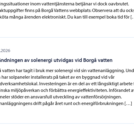
ingssituationer inom vattentjänsterna betjänar vi dock oavbrutet.
ktuppgifter finns på Borgå Vattens webbplats: Observera att du ock
köta många ärenden elektroniskt. Du kan till exempel boka tid för 
.2026
ndningen av solenergi utvidgas vid Borgå vatten
 vatten har tagit i bruk mer solenergi vid sin vattenanläggning. Und
 har solpaneler installerats på taket av en byggnad vid vår
verksamhetslokal. Investeringen är en del av ett långsiktigt arbete 
inska miljöpåverkan och förbättra energieffektiviteten. Införandet a
neler stöder en ansvarsfull utveckling av vattenförsörjningen.
nanläggningens drift pågår året runt och energiförbrukningen […]