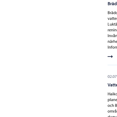
Bräd
Brädd
vatte
Luktä
renin
Invån
närhe
Info
02.07
Vatt
Haiko
plane
och B
områd
dagva