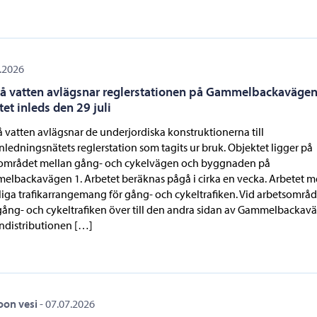
.2026
å vatten avlägsnar reglerstationen på Gammelbackavägen
tet inleds den 29 juli
 vatten avlägsnar de underjordiska konstruktionerna till
nledningsnätets reglerstation som tagits ur bruk. Objektet ligger på
området mellan gång- och cykelvägen och byggnaden på
lbackavägen 1. Arbetet beräknas pågå i cirka en vecka. Arbetet m
älliga trafikarrangemang för gång- och cykeltrafiken. Vid arbetsområd
gång- och cykeltrafiken över till den andra sidan av Gammelbackav
ndistributionen […]
oon vesi
-
07.07.2026