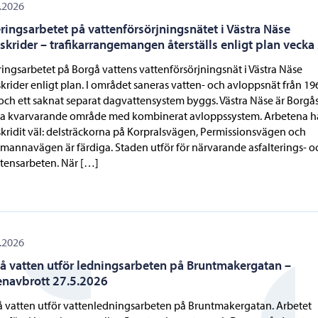
.2026
ringsarbetet på vattenförsörjningsnätet i Västra Näse
skrider – trafikarrangemangen återställs enligt plan vecka
ingsarbetet på Borgå vattens vattenförsörjningsnät i Västra Näse
krider enligt plan. I området saneras vatten- och avloppsnät från 19
 och ett saknat separat dagvattensystem byggs. Västra Näse är Borgå
ta kvarvarande område med kombinerat avloppssystem. Arbetena h
kridit väl: delsträckorna på Korpralsvägen, Permissionsvägen och
mannavägen är färdiga. Staden utför för närvarande asfalterings- o
tensarbeten. När […]
.2026
å vatten utför ledningsarbeten på Bruntmakergatan –
enavbrott 27.5.2026
 vatten utför vattenledningsarbeten på Bruntmakergatan. Arbetet