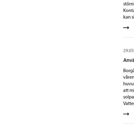
störn
Konta
kan s
29.05
Anvä
Borgå
våren
huvud
att m
solpa
Vatte