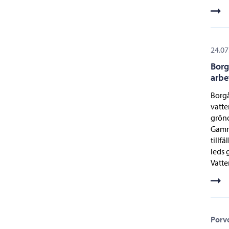
24.07
Borg
arbe
Borgå
vatte
grön
Gamme
tillf
leds 
Vatte
Porv