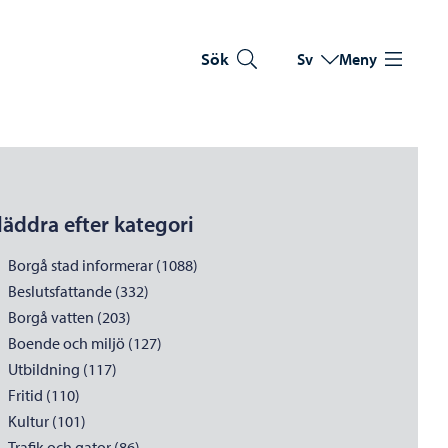
Sök
Sv
Meny
Byt språk
Nuvarande språk: Sve
läddra efter kategori
Borgå stad informerar (1088)
Beslutsfattande (332)
Borgå vatten (203)
Boende och miljö (127)
Utbildning (117)
Fritid (110)
Kultur (101)
Trafik och gator (86)