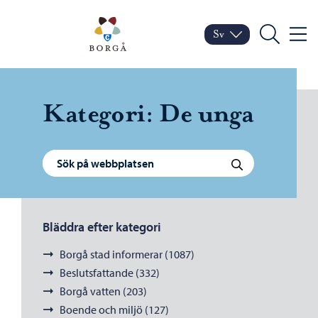
Hoppa till innehåll
Porvoo – Gå till startsid
Sv
Meny
Byt språk
Nuvarande språk: Sven
Sök
Kategori:
De unga
Sök efter:
Sök
Bläddra efter kategori
Borgå stad informerar (1087)
Beslutsfattande (332)
Borgå vatten (203)
Boende och miljö (127)