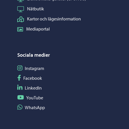
Nätbutik
Kartor och lägesinformation
Mediaportal
Sociala medier
Följ på Instagram
Instagram
Följ på Facebook
Facebook
Följ på LinkedIn
LinkedIn
Följ på YouTube
YouTube
Dela på WhatsApp
WhatsApp