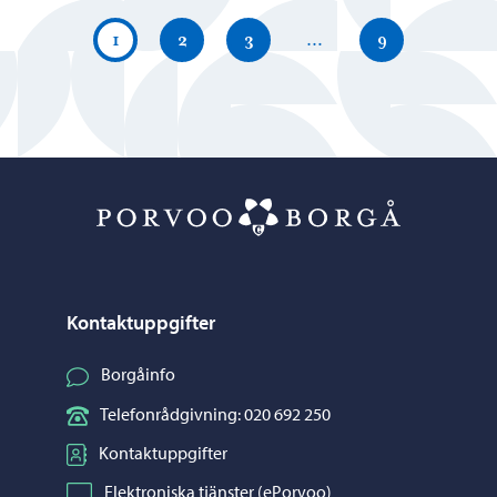
1
2
3
…
9
Porvoo – Gå ti
Kontaktuppgifter
Borgåinfo
Telefonrådgivning: 020 692 250
Kontaktuppgifter
Elektroniska tjänster (ePorvoo)