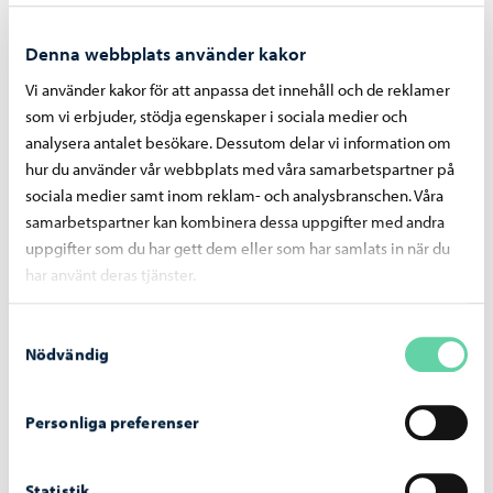
10.04.2026
Omröstningen i deltagande budgetering börjar
Denna webbplats använder kakor
den 13.4
Vi använder kakor för att anpassa det innehåll och de reklamer
Årets deltagande budgetering i Borgå riktar sig till stadens
som vi erbjuder, stödja egenskaper i sociala medier och
unga. Alla har haft möjlighet att lämna in idéer, men
analysera antalet besökare. Dessutom delar vi information om
särskilt unga deltog aktivt i idéarbetet i skolor och i särskilt
hur du använder vår webbplats med våra samarbetspartner på
ordnade workshops. Omröstningen inleds den 13 april.
sociala medier samt inom reklam- och analysbranschen. Våra
samarbetspartner kan kombinera dessa uppgifter med andra
uppgifter som du har gett dem eller som har samlats in när du
har använt deras tjänster.
07.04.2026
Samtyckesval
Sommaraktiviteter för skolelever och familjer
Nödvändig
På sommarlovet ordnas igen många slags aktiviteter.
Programmet har nu publicerats och du kan bekanta dig
Personliga preferenser
med det på stadens webbsida. Anmälan till ungdoms- och
idrottstjänsternas och bibliotekets läger börjar på tisdagen
den 14 april kl. 9. Närmare uppgifter och
Statistik