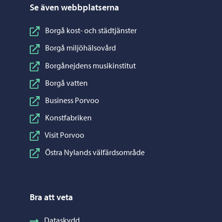
Se även webbplatserna
Borgå kost- och städtjänster
Borgå miljöhälsovård
Borgånejdens musikinstitut
Borgå vatten
Business Porvoo
Konstfabriken
Visit Porvoo
Östra Nylands välfärdsområde
Bra att veta
Dataskydd