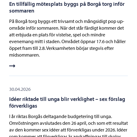
En tillfällig mötesplats byggs på Borgå torg inför
sommaren
På Borgå torg byggs ett trivsamt och mångsidigt pop up-
område inför sommaren. När det står färdigt kommer det
att erbjuda en plats för vistelse, spel och mindre
evenemang mitt i staden. Området öppnar 17.6 och håller
öppet fram till 2.8. Verksamheten börjar stegvis efter
midsommaren.
30.04.2026
Idéer riktade till unga blir verklighet – sex förslag
förverkligas
I år riktas Borgås deltagande budgetering till unga.
Omröstningen avslutades den 26 april, och som ett resultat
av den kommer sex idéer att förverkligas under 2026. Idéer
som kommer att förverkligas är anskaffningar till skolor