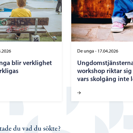
4.2026
De unga
-
17.04.2026
unga blir verklighet
Ungdomstjänsterna
rkligas
workshop riktar sig
vars skolgång inte 
tade du vad du sökte?