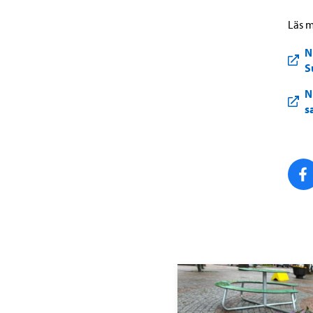
Läs m
N
S
N
s