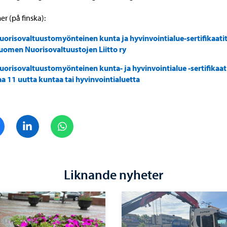
er (på finska):
uorisovaltuustomyönteinen kunta ja hyvinvointialue-sertifikaatit
uomen Nuorisovaltuustojen Liitto ry
uorisovaltuustomyönteinen kunta- ja hyvinvointialue -sertifikaat
aa 11 uutta kuntaa tai hyvinvointialuetta
Dela på Facebook
Dela på LinkedIn
Dela på WhatsApp
Liknande nyheter