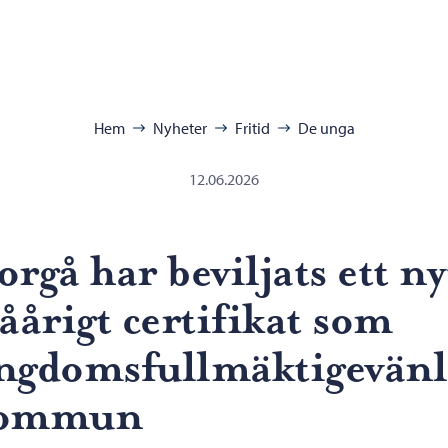
ra:
Hem
Nyheter
Fritid
De unga
12.06.2026
orgå har beviljats ett ny
våårigt certifikat som
ngdomsfullmäktigevänl
ommun