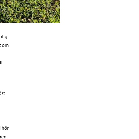
nlig
t om
ll
öst
llhör
nen.