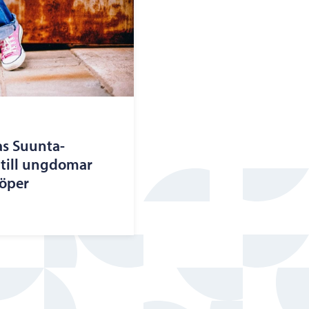
s Suunta-
 till ungdomar
löper