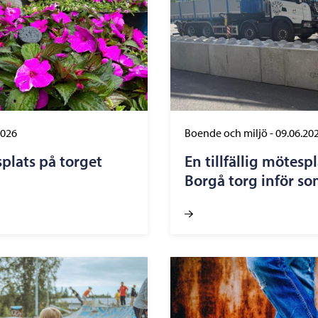
2026
Boende och miljö
-
09.06.20
lats på torget
En tillfällig mötesp
Borgå torg inför s