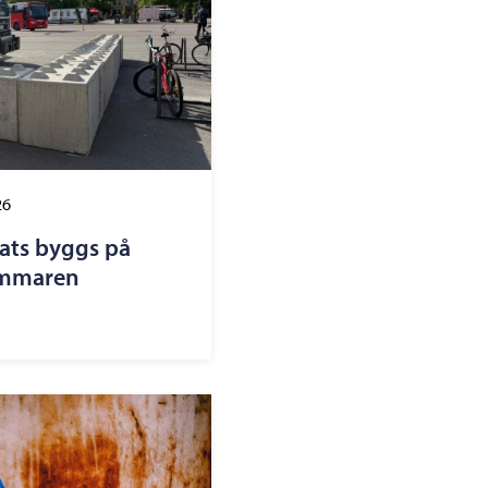
26
lats byggs på
ommaren