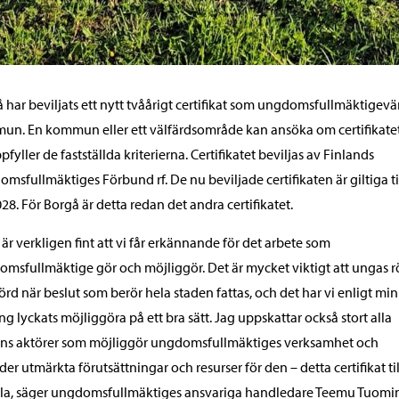
 har beviljats ett nytt tvåårigt certifikat som ungdomsfullmäktigevä
n. En kommun eller ett välfärdsområde kan ansöka om certifikate
pfyller de fastställda kriterierna. Certifikatet beviljas av Finlands
msfullmäktiges Förbund rf. De nu beviljade certifikaten är giltiga ti
028. För Borgå är detta redan det andra certifikatet.
 är verkligen fint att vi får erkännande för det arbete som
msfullmäktige gör och möjliggör. Det är mycket viktigt att ungas r
hörd när beslut som berör hela staden fattas, och det har vi enligt min
g lyckats möjliggöra på ett bra sätt. Jag uppskattar också stort alla
ens aktörer som möjliggör ungdomsfullmäktiges verksamhet och
der utmärkta förutsättningar och resurser för den – detta certifikat ti
lla, säger ungdomsfullmäktiges ansvariga handledare Teemu Tuomi