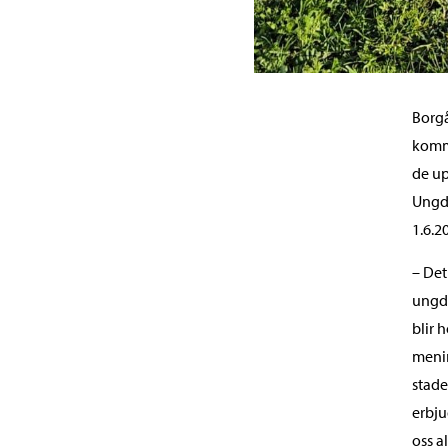
Borgå
kommu
de up
Ungdo
1.6.2
– Det
ungdo
blir 
menin
stad
erbju
oss a