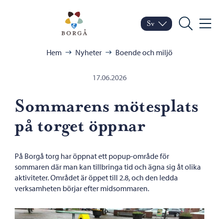
Hoppa till innehåll
Porvoo – Gå till startsid
Sv
Meny
Byt språk
Nuvarande språk: Sven
Sök
Bläddra:
Hem
Nyheter
Boende och miljö
17.06.2026
Sommarens mötesplats
på torget öppnar
På Borgå torg har öppnat ett popup-område för
sommaren där man kan tillbringa tid och ägna sig åt olika
aktiviteter. Området är öppet till 2.8, och den ledda
verksamheten börjar efter midsommaren.