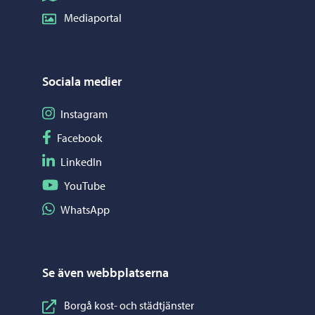
Mediaportal
Sociala medier
Följ på Instagram
Instagram
Följ på Facebook
Facebook
Följ på LinkedIn
LinkedIn
Följ på YouTube
YouTube
Dela på WhatsApp
WhatsApp
Se även webbplatserna
Borgå kost- och städtjänster