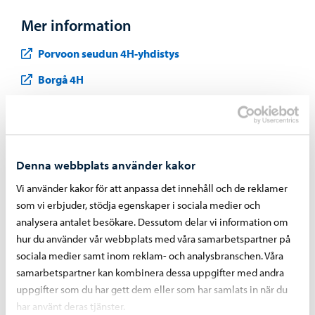
Mer information
Porvoon seudun 4H-yhdistys
Borgå 4H
Tidigare om ämnet
Denna webbplats använder kakor
Meddelande 9.6: En tillfällig mötesplats byggs på
Vi använder kakor för att anpassa det innehåll och de reklamer
Borgå torg inför sommaren
som vi erbjuder, stödja egenskaper i sociala medier och
analysera antalet besökare. Dessutom delar vi information om
hur du använder vår webbplats med våra samarbetspartner på
sociala medier samt inom reklam- och analysbranschen. Våra
Dela på Facebook
Dela på LinkedIn
Dela på WhatsApp
samarbetspartner kan kombinera dessa uppgifter med andra
uppgifter som du har gett dem eller som har samlats in när du
har använt deras tjänster.