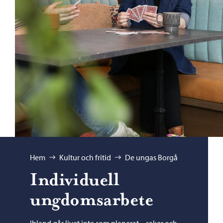
Bläddra:
Hem
Kultur och fritid
De ungas Borgå
Individuell
ungdomsarbete