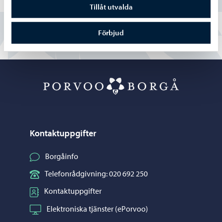
Nej
Tillåt utvalda
Förbjud
Porvoo – Gå ti
Kontaktuppgifter
Borgåinfo
Telefonrådgivning: 020 692 250
Kontaktuppgifter
Elektroniska tjänster (ePorvoo)