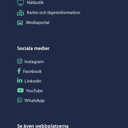
Nätbutik
Kartor och lägesinformation
Mediaportal
Sociala medier
Följ på Instagram
Instagram
Följ på Facebook
Facebook
Följ på LinkedIn
LinkedIn
Följ på YouTube
YouTube
Dela på WhatsApp
WhatsApp
Se även webbplatserna