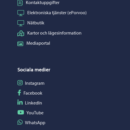
Kontaktuppgifter
Elektroniska tjänster (ePorvoo)
Nätbutik
Kartor och lägesinformation
Mediaportal
Sociala medier
Följ på Instagram
Instagram
Följ på Facebook
Facebook
Följ på LinkedIn
LinkedIn
Följ på YouTube
YouTube
Dela på WhatsApp
WhatsApp