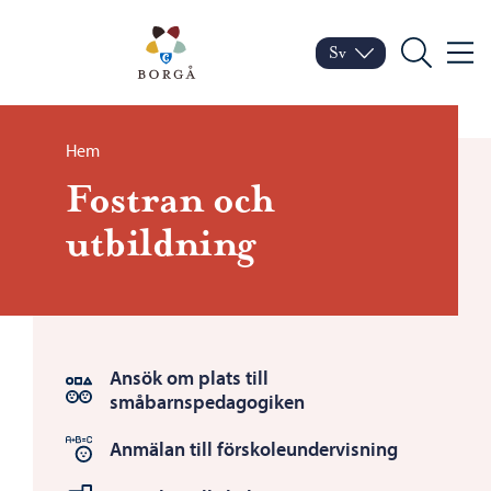
Hoppa till innehåll
Porvoo – Gå till startsid
Sv
Meny
Byt språk
Nuvarande språk: Sven
Sök
Bläddra:
Hem
Fostran och
utbildning
Ansök om plats till
småbarnspedagogiken
Anmälan till förskoleundervisning