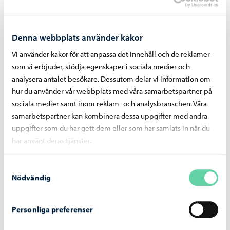
Denna webbplats använder kakor
Borgå medborgarinstitut
Vi använder kakor för att anpassa det innehåll och de reklamer
som vi erbjuder, stödja egenskaper i sociala medier och
analysera antalet besökare. Dessutom delar vi information om
hur du använder vår webbplats med våra samarbetspartner på
sociala medier samt inom reklam- och analysbranschen. Våra
Se även
samarbetspartner kan kombinera dessa uppgifter med andra
uppgifter som du har gett dem eller som har samlats in när du
har använt deras tjänster.
Samtyckesval
Nödvändig
Kontaktuppgifter för
Arbets- och lovdagar
växande och lärande
för skolorna
Personliga preferenser