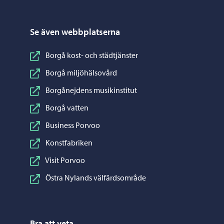
Se även webbplatserna
Borgå kost- och städtjänster
Borgå miljöhälsovård
Borgånejdens musikinstitut
Borgå vatten
Business Porvoo
Konstfabriken
Visit Porvoo
Östra Nylands välfärdsområde
Bra att veta