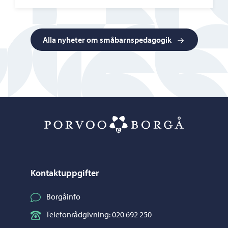
Alla nyheter om småbarnspedagogik
Porvoo – Gå ti
Kontaktuppgifter
Borgåinfo
Telefonrådgivning: 020 692 250