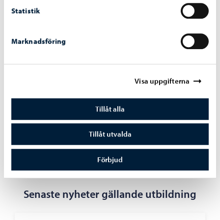
Statistik
Läroplaner och
Jobb inom
Marknadsföring
handledande
utbildningen i Borgå
dokument
Visa uppgifterna
Tillåt alla
Tillåt utvalda
Jobb inom
småbarnspedagogik i
Borgå
Förbjud
Senaste nyheter gällande utbildning