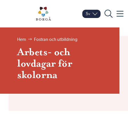
Hoppa till innehåll
Porvoo – Gå till startsid
Sv
Meny
Byt språk
Nuvarande språk: Sven
Sök
Bläddra:
Hem
Fostran och utbildning
Arbets- och
lovdagar för
skolorna