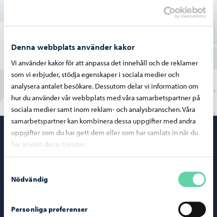
Ja
Delvis
Denna webbplats använder kakor
Nej
Vi använder kakor för att anpassa det innehåll och de reklamer
som vi erbjuder, stödja egenskaper i sociala medier och
analysera antalet besökare. Dessutom delar vi information om
hur du använder vår webbplats med våra samarbetspartner på
sociala medier samt inom reklam- och analysbranschen. Våra
samarbetspartner kan kombinera dessa uppgifter med andra
uppgifter som du har gett dem eller som har samlats in när du
Porvoo – Gå ti
har använt deras tjänster.
Samtyckesval
Nödvändig
Kontaktuppgifter
Personliga preferenser
Borgåinfo