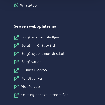
Dela på WhatsApp
WhatsApp
Se även webbplatserna
Borgå kost- och städtjänster
Borgå miljöhälsovård
Borgånejdens musikinstitut
Borgå vatten
Business Porvoo
Konstfabriken
Visit Porvoo
Östra Nylands välfärdsområde